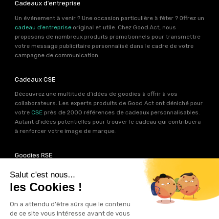
Cadeaux d'entreprise
Un événement à venir ? Une occasion particulière à fêter ? Offrez un
cadeau d’entreprise
original et utile. Chez Good Act, nous
proposons de nombreux produits promotionnels pour transmettre
votre message publicitaire personnalisé dans le cadre de votre
campagne de communication.
Cadeaux CSE
Découvrez une multitude d’idées de goodies à offrir à vos
collaborateurs. Les experts produits de Good Act ont déniché pour
votre
CSE
près de 2000 références de cadeaux personnalisables.
Autant d’idées potentielles pour trouver le cadeau qui contribuera
à renforcer votre image de marque.
Goodies RSE
Vous souhaitez communiquer en accord avec vos valeurs ? Ca
tombe bien ! Un grand nombre de produits présents sur Good Act
sont fabriqués en France et en Europe.
Notre sélection RSE
vous
permet de trouver un goodies parfait pour votre campagne de
communication. Des produits fabriqués avec amour dans de
bonnes conditions et un impact limité sur la planête.