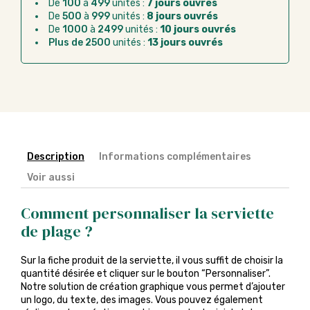
après la commande
De
100
à
499
unités :
7 jours ouvrés
De
500
à
999
unités :
8 jours ouvrés
Chorus Pro :
règlement par mandat
De
1000
à
2499
unités :
10 jours ouvrés
administratif après la commande
Plus de 2500
unités :
13 jours ouvrés
Description
Informations complémentaires
Voir aussi
Comment personnaliser la serviette
de plage ?
Sur la fiche produit de la serviette, il vous suffit de choisir la
quantité désirée et cliquer sur le bouton “Personnaliser”.
Notre solution de création graphique vous permet d’ajouter
un logo, du texte, des images. Vous pouvez également