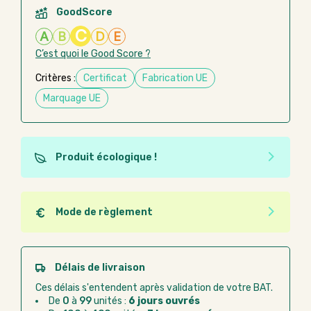
GoodScore
C
A
B
D
E
C’est quoi le Good Score ?
Critères :
Certificat
Fabrication UE
Marquage UE
Produit écologique !
Ce produit est éco-conçu, il a été fabriqué à partir de
matériaux recyclés ou recyclables. Ces produits
peuvent plus facilement obtenir une seconde vie
Mode de règlement
après utilisation. L'origine de fabrication du produit
Quel que soit le mode de règlement, vous pouvez
n'entre pas dans les critères d'éco-conception.
passer commande en ligne sur Good Act.
Paiement CB :
paiement sécurisé par carte
Délais de livraison
bancaire
Ces délais s'entendent après validation de votre BAT.
Virement bancaire :
règlement sur facture
De
0
à
99
unités :
6 jours ouvrés