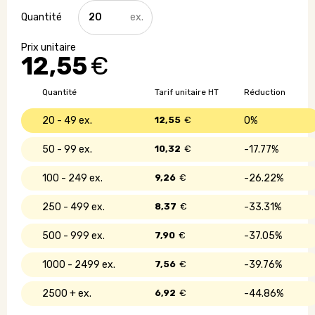
quantité
de
Serviette
en
12,55
€
coton
recyclé
Seaqual
Quantité
Tarif unitaire HT
Réduction
-
70
20 - 49
12,55
€
0%
x
140
50 - 99
10,32
€
17.77%
cm
100 - 249
9,26
€
26.22%
250 - 499
8,37
€
33.31%
500 - 999
7,90
€
37.05%
1000 - 2499
7,56
€
39.76%
2500 +
6,92
€
44.86%