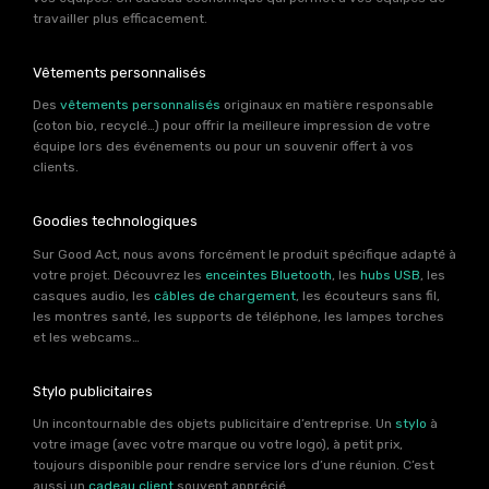
travailler plus efficacement.
Vêtements personnalisés
Des
vêtements personnalisés
originaux en matière responsable
(coton bio, recyclé…) pour offrir la meilleure impression de votre
équipe lors des événements ou pour un souvenir offert à vos
clients.
Goodies technologiques
Sur Good Act, nous avons forcément le produit spécifique adapté à
votre projet. Découvrez les
enceintes Bluetooth
, les
hubs USB
, les
casques audio, les
câbles de chargement
, les écouteurs sans fil,
les montres santé, les supports de téléphone, les lampes torches
et les webcams…
Stylo publicitaires
Un incontournable des objets publicitaire d’entreprise. Un
stylo
à
votre image (avec votre marque ou votre logo), à petit prix,
toujours disponible pour rendre service lors d’une réunion. C’est
aussi un
cadeau client
souvent apprécié.