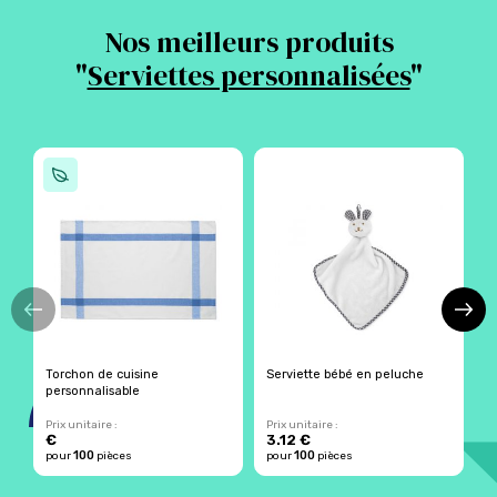
Nos meilleurs produits
"
Serviettes personnalisées
"
Torchon de cuisine
Serviette bébé en peluche
S
personnalisable
a
Prix unitaire :
Prix unitaire :
Pr
€
3.12 €
2
100
100
pour
pièces
pour
pièces
p