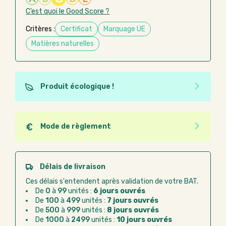
C’est quoi le Good Score ?
Critères :
Certificat
Marquage UE
Matières naturelles
Produit écologique !
Ce produit est éco-conçu, il a été fabriqué à partir de
matériaux recyclés ou recyclables. Ces produits
peuvent plus facilement obtenir une seconde vie
Mode de règlement
après utilisation. L'origine de fabrication du produit
Quel que soit le mode de règlement, vous pouvez
n'entre pas dans les critères d'éco-conception.
passer commande en ligne sur Good Act.
Paiement CB :
paiement sécurisé par carte
Délais de livraison
bancaire
Ces délais s'entendent après validation de votre BAT.
Virement bancaire :
règlement sur facture
De
0
à
99
unités :
6 jours ouvrés
après la commande
De
100
à
499
unités :
7 jours ouvrés
De
500
à
999
unités :
8 jours ouvrés
Chorus Pro :
règlement par mandat
De
1000
à
2499
unités :
10 jours ouvrés
administratif après la commande