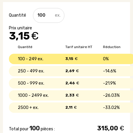
quantité
de
Accessoires
de
3,15
€
golf
personnalisés
Quantité
Tarif unitaire HT
Réduction
100 - 249
3,15
€
0%
250 - 499
2,69
€
14.6%
500 - 999
2,46
€
21.9%
1000 - 2499
2,33
€
26.03%
2500 +
2,11
€
33.02%
100
315,00
€
Total pour
pièces :