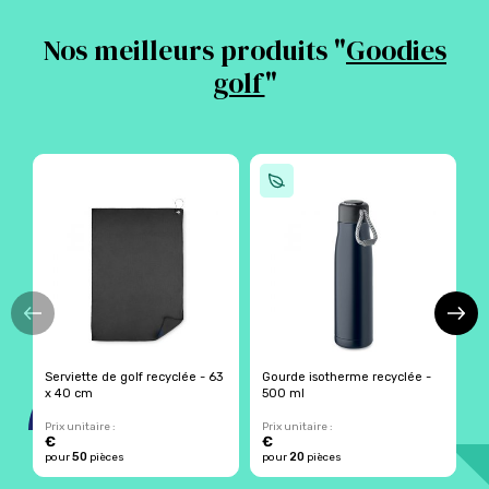
Nos meilleurs produits "
Goodies
golf
"
Serviette de golf recyclée - 63
Gourde isotherme recyclée -
T
x 40 cm
500 ml
m
Prix unitaire :
Prix unitaire :
Pr
€
€
5
50
20
pour
pièces
pour
pièces
p