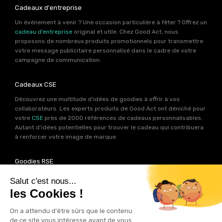
Cadeaux d'entreprise
Un événement à venir ? Une occasion particulière à fêter ? Offrez un
cadeau d’entreprise
original et utile. Chez Good Act, nous
proposons de nombreux produits promotionnels pour transmettre
votre message publicitaire personnalisé dans le cadre de votre
campagne de communication.
Cadeaux CSE
Découvrez une multitude d’idées de goodies à offrir à vos
collaborateurs. Les experts produits de Good Act ont déniché pour
votre
CSE
près de 2000 références de cadeaux personnalisables.
Autant d’idées potentielles pour trouver le cadeau qui contribuera
à renforcer votre image de marque.
Goodies RSE
Vous souhaitez communiquer en accord avec vos valeurs ? Ca
tombe bien ! Un grand nombre de produits présents sur Good Act
sont fabriqués en France et en Europe.
Notre sélection RSE
vous
permet de trouver un goodies parfait pour votre campagne de
communication. Des produits fabriqués avec amour dans de