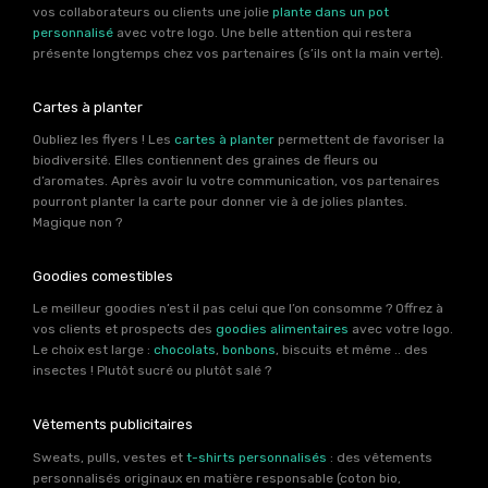
vos collaborateurs ou clients une jolie
plante dans un pot
personnalisé
avec votre logo. Une belle attention qui restera
présente longtemps chez vos partenaires (s’ils ont la main verte).
Cartes à planter
Oubliez les flyers ! Les
cartes à planter
permettent de favoriser la
biodiversité. Elles contiennent des graines de fleurs ou
d’aromates. Après avoir lu votre communication, vos partenaires
pourront planter la carte pour donner vie à de jolies plantes.
Magique non ?
Goodies comestibles
Le meilleur goodies n’est il pas celui que l’on consomme ? Offrez à
vos clients et prospects des
goodies alimentaires
avec votre logo.
Le choix est large :
chocolats
,
bonbons
, biscuits et même .. des
insectes ! Plutôt sucré ou plutôt salé ?
Vêtements publicitaires
Sweats, pulls, vestes et
t-shirts personnalisés
: des vêtements
personnalisés originaux en matière responsable (coton bio,