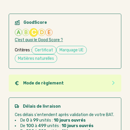
GoodScore
C
A
B
D
E
C’est quoi le Good Score ?
Critères :
Certificat
Marquage UE
Matières naturelles
Mode de règlement
Quel que soit le mode de règlement, vous pouvez
passer commande en ligne sur Good Act.
Paiement CB :
paiement sécurisé par carte
Délais de livraison
bancaire
Ces délais s'entendent après validation de votre BAT.
Virement bancaire :
règlement sur facture
De
0
à
99
unités :
10 jours ouvrés
après la commande
De
100
à
499
unités :
10 jours ouvrés