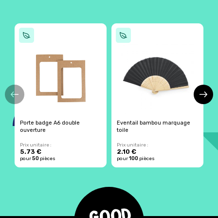
Porte badge A6 double
Eventail bambou marquage
L
ouverture
toile
r
Prix unitaire :
Prix unitaire :
Pr
5.73 €
2.10 €
2
50
100
pour
pièces
pour
pièces
p