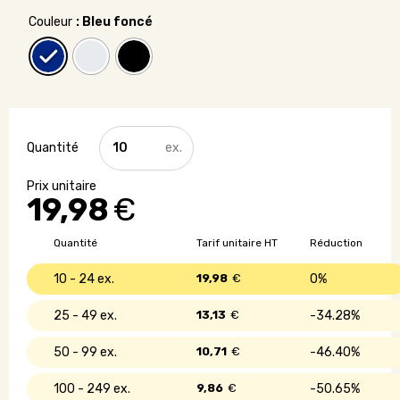
Couleur
: Bleu foncé
quantité
de
Short
en
19,98
€
coton
avec
poches
Quantité
Tarif unitaire HT
Réduction
-
240g/m2
10 - 24
19,98
€
0%
25 - 49
13,13
€
34.28%
50 - 99
10,71
€
46.40%
100 - 249
9,86
€
50.65%