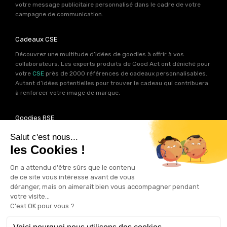
votre message publicitaire personnalisé dans le cadre de votre
campagne de communication.
Cadeaux CSE
Découvrez une multitude d’idées de goodies à offrir à vos
collaborateurs. Les experts produits de Good Act ont déniché pour
votre
CSE
près de 2000 références de cadeaux personnalisables.
Autant d’idées potentielles pour trouver le cadeau qui contribuera
à renforcer votre image de marque.
Goodies RSE
Vous souhaitez communiquer en accord avec vos valeurs ? Ca
tombe bien ! Un grand nombre de produits présents sur Good Act
sont fabriqués en France et en Europe.
Notre sélection RSE
vous
permet de trouver un goodies parfait pour votre campagne de
communication. Des produits fabriqués avec amour dans de
bonnes conditions et un impact limité sur la planête.