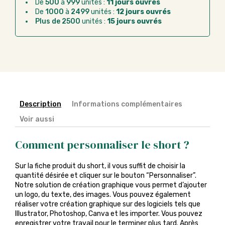
De
500
à
999
unités :
11 jours ouvrés
Chorus Pro :
règlement par mandat
De
1000
à
2499
unités :
12 jours ouvrés
administratif après la commande
Plus de 2500
unités :
15 jours ouvrés
Description
Informations complémentaires
Voir aussi
Comment personnaliser le short ?
Sur la fiche produit du short, il vous suffit de choisir la
quantité désirée et cliquer sur le bouton “Personnaliser”.
Notre solution de création graphique vous permet d’ajouter
un logo, du texte, des images. Vous pouvez également
réaliser votre création graphique sur des logiciels tels que
Illustrator, Photoshop, Canva et les importer. Vous pouvez
enregistrer votre travail pour le terminer plus tard. Après