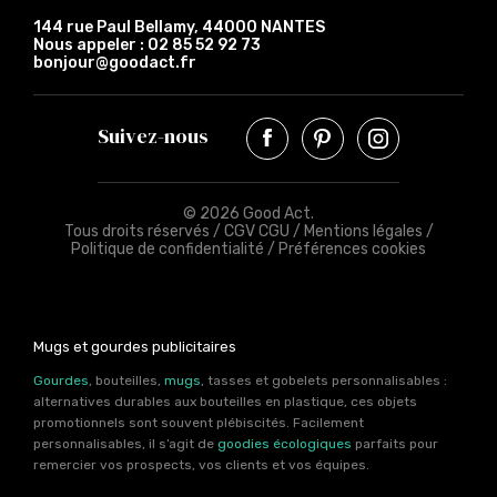
144 rue Paul Bellamy, 44000 NANTES
Nous appeler :
02 85 52 92 73
bonjour@goodact.fr
Suivez-nous
© 2026 Good Act.
Tous droits réservés /
CGV CGU
/
Mentions légales
/
Politique de confidentialité
/
Préférences cookies
Mugs et gourdes publicitaires
Gourdes
, bouteilles,
mugs
, tasses et gobelets personnalisables :
alternatives durables aux bouteilles en plastique, ces objets
promotionnels sont souvent plébiscités. Facilement
personnalisables, il s’agit de
goodies écologiques
parfaits pour
remercier vos prospects, vos clients et vos équipes.