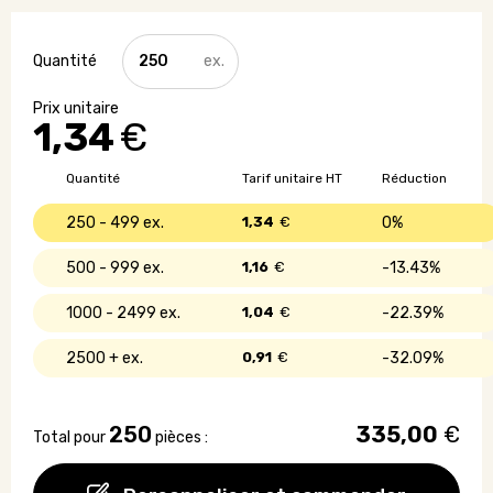
quantité
de
Sous
verre
1,34
€
rond
en
feutre
Quantité
Tarif unitaire HT
Réduction
250 - 499
1,34
€
0%
500 - 999
1,16
€
13.43%
1000 - 2499
1,04
€
22.39%
2500 +
0,91
€
32.09%
250
335,00
€
Total pour
pièces :