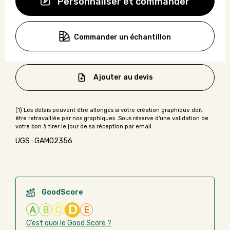
Personnaliser et commander
Commander un échantillon
Ajouter au devis
UGS : GAMO2356
GoodScore
D
A
B
C
E
C’est quoi le Good Score ?