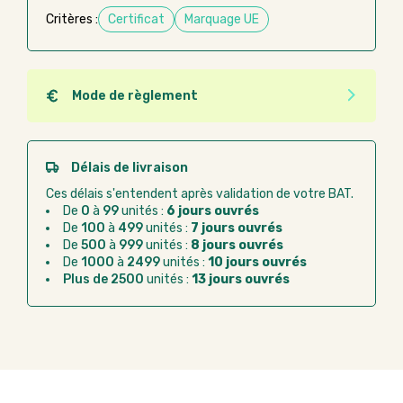
Critères :
Certificat
Marquage UE
Mode de règlement
Quel que soit le mode de règlement, vous pouvez
passer commande en ligne sur Good Act.
Paiement CB :
paiement sécurisé par carte
Délais de livraison
bancaire
Ces délais s'entendent après validation de votre BAT.
Virement bancaire :
règlement sur facture
De
0
à
99
unités :
6 jours ouvrés
après la commande
De
100
à
499
unités :
7 jours ouvrés
De
500
à
999
unités :
8 jours ouvrés
Chorus Pro :
règlement par mandat
De
1000
à
2499
unités :
10 jours ouvrés
administratif après la commande
Plus de 2500
unités :
13 jours ouvrés