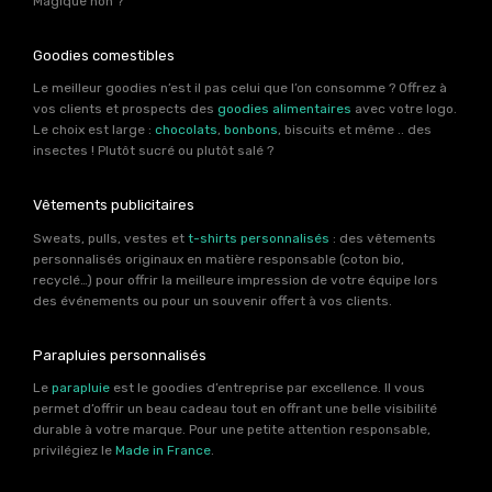
Magique non ?
Goodies comestibles
Le meilleur goodies n’est il pas celui que l’on consomme ? Offrez à
vos clients et prospects des
goodies alimentaires
avec votre logo.
Le choix est large :
chocolats
,
bonbons
, biscuits et même .. des
insectes ! Plutôt sucré ou plutôt salé ?
Vêtements publicitaires
Sweats, pulls, vestes et
t-shirts personnalisés
: des vêtements
personnalisés originaux en matière responsable (coton bio,
recyclé…) pour offrir la meilleure impression de votre équipe lors
des événements ou pour un souvenir offert à vos clients.
Parapluies personnalisés
Le
parapluie
est le goodies d’entreprise par excellence. Il vous
permet d’offrir un beau cadeau tout en offrant une belle visibilité
durable à votre marque. Pour une petite attention responsable,
privilégiez le
Made in France
.