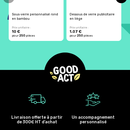
Sous-verre personnalisé rond
Dessous de verre publicitaire
4
en bambou
en liège
f
Prix unitaire :
Prix unitaire :
Pr
10 €
1.07 €
4
250
250
pour
pièces
pour
pièces
p
Livraison offerte à partir
Un accompagnement
de 300€ HT d’achat
personnalisé