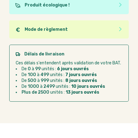
Produit écologique !
Ce produit est éco-conçu, il a été fabriqué à partir de
matériaux recyclés ou recyclables. Ces produits
peuvent plus facilement obtenir une seconde vie
Mode de règlement
après utilisation. L'origine de fabrication du produit
Quel que soit le mode de règlement, vous pouvez
n'entre pas dans les critères d'éco-conception.
passer commande en ligne sur Good Act.
Paiement CB :
paiement sécurisé par carte
Délais de livraison
bancaire
Ces délais s'entendent après validation de votre BAT.
Virement bancaire :
règlement sur facture
De
0
à
99
unités :
6 jours ouvrés
après la commande
De
100
à
499
unités :
7 jours ouvrés
De
500
à
999
unités :
8 jours ouvrés
Chorus Pro :
règlement par mandat
De
1000
à
2499
unités :
10 jours ouvrés
administratif après la commande
Plus de 2500
unités :
13 jours ouvrés