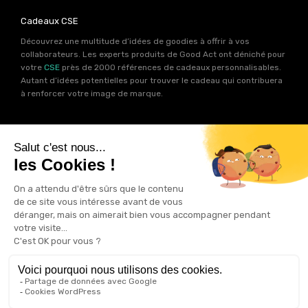
Cadeaux CSE
Découvrez une multitude d’idées de goodies à offrir à vos
collaborateurs. Les experts produits de Good Act ont déniché pour
votre
CSE
près de 2000 références de cadeaux personnalisables.
Autant d’idées potentielles pour trouver le cadeau qui contribuera
à renforcer votre image de marque.
Goodies RSE
Vous souhaitez communiquer en accord avec vos valeurs ? Ca
tombe bien ! Un grand nombre de produits présents sur Good Act
sont fabriqués en France et en Europe.
Notre sélection RSE
vous
permet de trouver un goodies parfait pour votre campagne de
communication. Des produits fabriqués avec amour dans de
bonnes conditions et un impact limité sur la planête.