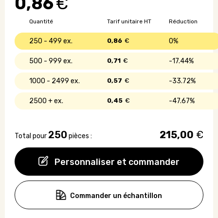
0,86
€
corps
en
Quantité
Tarif unitaire HT
Réduction
carton
250 - 499
0,86
€
0%
500 - 999
0,71
€
17.44%
1000 - 2499
0,57
€
33.72%
2500 +
0,45
€
47.67%
250
215,00
€
Total pour
pièces :
Personnaliser et commander
Commander un échantillon