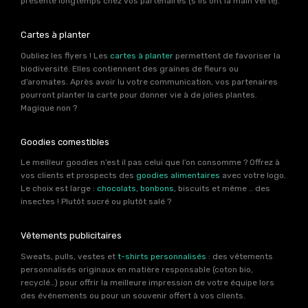
présente longtemps chez vos partenaires (s’ils ont la main verte).
Cartes à planter
Oubliez les flyers ! Les
cartes à planter
permettent de favoriser la
biodiversité. Elles contiennent des graines de fleurs ou
d’aromates. Après avoir lu votre communication, vos partenaires
pourront planter la carte pour donner vie à de jolies plantes.
Magique non ?
Goodies comestibles
Le meilleur goodies n’est il pas celui que l’on consomme ? Offrez à
vos clients et prospects des
goodies alimentaires
avec votre logo.
Le choix est large :
chocolats
,
bonbons
, biscuits et même .. des
insectes ! Plutôt sucré ou plutôt salé ?
Vêtements publicitaires
Sweats, pulls, vestes et
t-shirts personnalisés
: des vêtements
personnalisés originaux en matière responsable (coton bio,
recyclé…) pour offrir la meilleure impression de votre équipe lors
des événements ou pour un souvenir offert à vos clients.