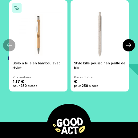
Stylo à bille en bambou avec
Stylo bille poussoir en paille de
S
stylet
blé
Prix unitaire :
Prix unitaire :
Pr
1.17 €
€
250
250
pour
pièces
pour
pièces
p