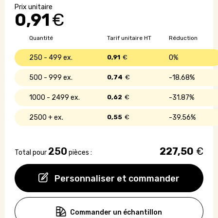
bille
0,91
€
en
paille
de
Quantité
Tarif unitaire HT
Réduction
blé
250 - 499
0,91
€
0%
500 - 999
0,74
€
18.68%
1000 - 2499
0,62
€
31.87%
2500 +
0,55
€
39.56%
250
227,50
€
Total pour
pièces :
Personnaliser et commander
Commander un échantillon