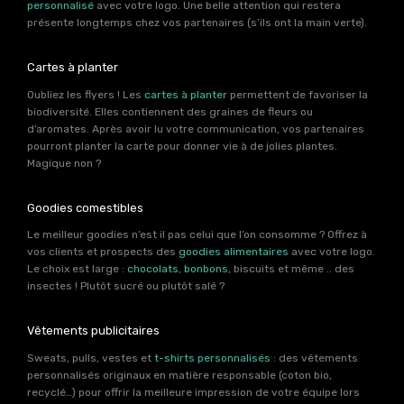
personnalisé
avec votre logo. Une belle attention qui restera
présente longtemps chez vos partenaires (s’ils ont la main verte).
Cartes à planter
Oubliez les flyers ! Les
cartes à planter
permettent de favoriser la
biodiversité. Elles contiennent des graines de fleurs ou
d’aromates. Après avoir lu votre communication, vos partenaires
pourront planter la carte pour donner vie à de jolies plantes.
Magique non ?
Goodies comestibles
Le meilleur goodies n’est il pas celui que l’on consomme ? Offrez à
vos clients et prospects des
goodies alimentaires
avec votre logo.
Le choix est large :
chocolats
,
bonbons
, biscuits et même .. des
insectes ! Plutôt sucré ou plutôt salé ?
Vêtements publicitaires
Sweats, pulls, vestes et
t-shirts personnalisés
: des vêtements
personnalisés originaux en matière responsable (coton bio,
recyclé…) pour offrir la meilleure impression de votre équipe lors