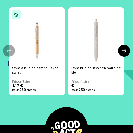
Stylo à bille en bambou avec
Stylo bille poussoir en paille de
S
stylet
blé
Prix unitaire :
Prix unitaire :
Pr
1.17 €
€
250
250
pour
pièces
pour
pièces
p