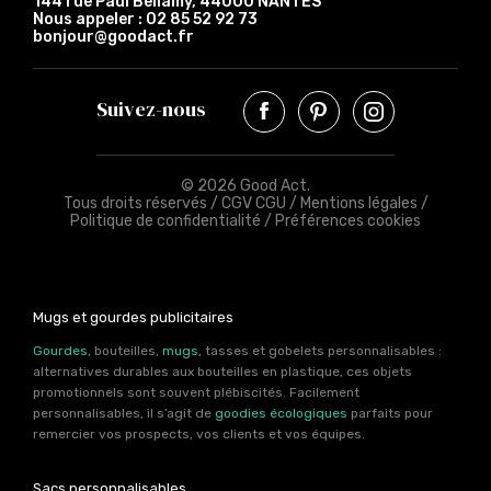
144 rue Paul Bellamy, 44000 NANTES
Nous appeler :
02 85 52 92 73
bonjour@goodact.fr
Suivez-nous
© 2026 Good Act.
Tous droits réservés /
CGV CGU
/
Mentions légales
/
Politique de confidentialité
/
Préférences cookies
Mugs et gourdes publicitaires
Gourdes
, bouteilles,
mugs
, tasses et gobelets personnalisables :
alternatives durables aux bouteilles en plastique, ces objets
promotionnels sont souvent plébiscités. Facilement
personnalisables, il s’agit de
goodies écologiques
parfaits pour
remercier vos prospects, vos clients et vos équipes.
Sacs personnalisables