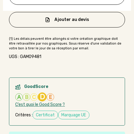
Ajouter au devis
UGS : GAMO9481
GoodScore
D
A
B
C
E
C’est quoi le Good Score ?
Critères :
Certificat
Marquage UE