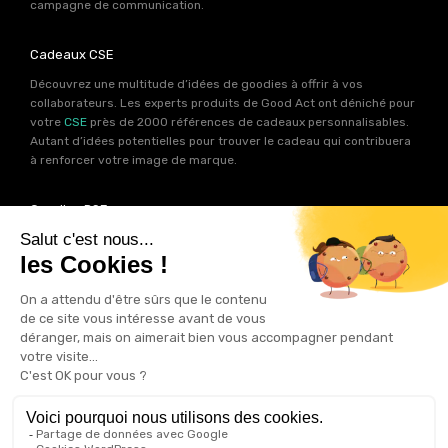
campagne de communication.
Cadeaux CSE
Découvrez une multitude d’idées de goodies à offrir à vos
collaborateurs. Les experts produits de Good Act ont déniché pour
votre
CSE
près de 2000 références de cadeaux personnalisables.
Autant d’idées potentielles pour trouver le cadeau qui contribuera
à renforcer votre image de marque.
Goodies RSE
Vous souhaitez communiquer en accord avec vos valeurs ? Ca
tombe bien ! Un grand nombre de produits présents sur Good Act
sont fabriqués en France et en Europe.
Notre sélection RSE
vous
permet de trouver un goodies parfait pour votre campagne de
communication. Des produits fabriqués avec amour dans de
bonnes conditions et un impact limité sur la planête.