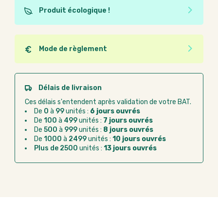
Produit écologique !
Ce produit est éco-conçu, il a été fabriqué à partir de
matériaux recyclés ou recyclables. Ces produits
peuvent plus facilement obtenir une seconde vie
Mode de règlement
après utilisation. L'origine de fabrication du produit
Quel que soit le mode de règlement, vous pouvez
n'entre pas dans les critères d'éco-conception.
passer commande en ligne sur Good Act.
Paiement CB :
paiement sécurisé par carte
Délais de livraison
bancaire
Ces délais s'entendent après validation de votre BAT.
Virement bancaire :
règlement sur facture
De
0
à
99
unités :
6 jours ouvrés
après la commande
De
100
à
499
unités :
7 jours ouvrés
De
500
à
999
unités :
8 jours ouvrés
Chorus Pro :
règlement par mandat
De
1000
à
2499
unités :
10 jours ouvrés
administratif après la commande
Plus de 2500
unités :
13 jours ouvrés