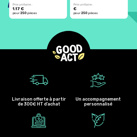
Prix unitaire :
Prix unitaire :
Pr
1.17 €
€
250
250
pour
pièces
pour
pièces
p
Livraison offerte à partir
Un accompagnement
de 300€ HT d’achat
personnalisé