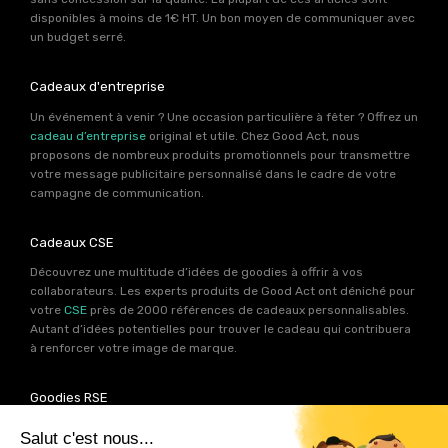
disponibles à moins de 1€ HT. Un bon moyen de communiquer avec
un budget serré.
Cadeaux d'entreprise
Un événement à venir ? Une occasion particulière à fêter ? Offrez un
cadeau d’entreprise
original et utile. Chez Good Act, nous
proposons de nombreux produits promotionnels pour transmettre
votre message publicitaire personnalisé dans le cadre de votre
campagne de communication.
Cadeaux CSE
Découvrez une multitude d’idées de goodies à offrir à vos
collaborateurs. Les experts produits de Good Act ont déniché pour
votre
CSE
près de 2000 références de cadeaux personnalisables.
Autant d’idées potentielles pour trouver le cadeau qui contribuera
à renforcer votre image de marque.
Goodies RSE
Vous souhaitez communiquer en accord avec vos valeurs ? Ca
tombe bien ! Un grand nombre de produits présents sur Good Act