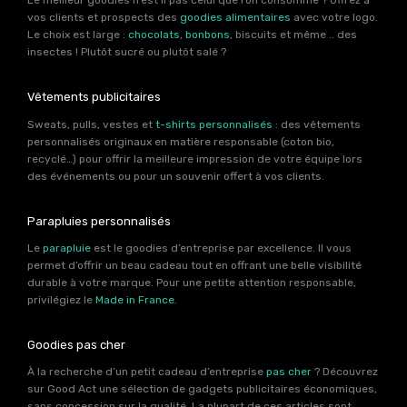
Le meilleur goodies n’est il pas celui que l’on consomme ? Offrez à
vos clients et prospects des
goodies alimentaires
avec votre logo.
Le choix est large :
chocolats
,
bonbons
, biscuits et même .. des
insectes ! Plutôt sucré ou plutôt salé ?
Vêtements publicitaires
Sweats, pulls, vestes et
t-shirts personnalisés
: des vêtements
personnalisés originaux en matière responsable (coton bio,
recyclé…) pour offrir la meilleure impression de votre équipe lors
des événements ou pour un souvenir offert à vos clients.
Parapluies personnalisés
Le
parapluie
est le goodies d’entreprise par excellence. Il vous
permet d’offrir un beau cadeau tout en offrant une belle visibilité
durable à votre marque. Pour une petite attention responsable,
privilégiez le
Made in France
.
Goodies pas cher
À la recherche d’un petit cadeau d’entreprise
pas cher
? Découvrez
sur Good Act une sélection de gadgets publicitaires économiques,
sans concession sur la qualité. La plupart de ces articles sont