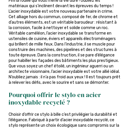
Fini la rouille qui vous mène la vie dure ! Oubliez les
matériaux qui s’inclinent devant les épreuves du temps !
L’acier inoxydable est votre nouveau partenaire in crime.
Cet alliage hors du commun, composé de fer, de chrome et
d’autres éléments, est un véritable baroudeur : résistant à
la corrosion, facile à nettoyer et solide comme un roc.
Véritable caméléon, l’acier inoxydable se transforme en
ustensiles de cuisine, éviers et appareils électroménagers
qui brillent de mille feux. Dans l’industrie, il se muscle pour
construire des machines, des pipelines et des structures à
toute épreuve. Dans la construction, il se pare d’élégance
pour habiller les façades des bâtiments les plus prestigieux.
Que vous soyez un chef étoilé, un ingénieur aguerri ou un
architecte visionnaire, l’acier inoxydable est votre allié idéal.
N’oubliez jamais : il n’a pas froid aux yeux ! Il est toujours prêt
à relever les défis, avec le sourire et sans se démonter.
Pourquoi offrir le stylo en acier
inoxydable recyclé ?
Choisir d’offrir ce stylo à bille c’est privilégier la durabilité et
l’élégance. Fabriqué à partir d’acier inoxydable recyclé, ce
stylo représente un choix écologique sans compromis sur la