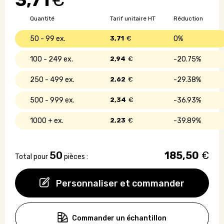
3,71
€
acier
inoxydable
Quantité
Tarif unitaire HT
Réduction
recyclé
50 - 99
3,71
€
0%
100 - 249
2,94
€
20.75%
250 - 499
2,62
€
29.38%
500 - 999
2,34
€
36.93%
1000 +
2,23
€
39.89%
50
185,50
€
Total pour
pièces :
Personnaliser et commander
Commander un échantillon