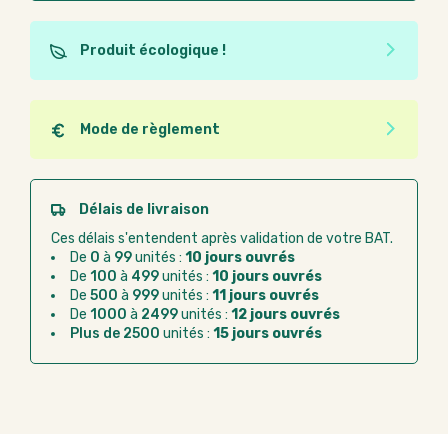
Produit écologique !
Ce produit est éco-conçu, il a été fabriqué à partir de
matériaux recyclés ou recyclables. Ces produits
peuvent plus facilement obtenir une seconde vie
Mode de règlement
après utilisation. L'origine de fabrication du produit
Quel que soit le mode de règlement, vous pouvez
n'entre pas dans les critères d'éco-conception.
passer commande en ligne sur Good Act.
Paiement CB :
paiement sécurisé par carte
Délais de livraison
bancaire
Ces délais s'entendent après validation de votre BAT.
Virement bancaire :
règlement sur facture
De
0
à
99
unités :
10 jours ouvrés
après la commande
De
100
à
499
unités :
10 jours ouvrés
De
500
à
999
unités :
11 jours ouvrés
Chorus Pro :
règlement par mandat
De
1000
à
2499
unités :
12 jours ouvrés
administratif après la commande
Plus de 2500
unités :
15 jours ouvrés