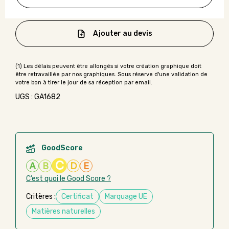
Ajouter au devis
UGS : GA1682
GoodScore
C
A
B
D
E
C’est quoi le Good Score ?
Critères :
Certificat
Marquage UE
Matières naturelles