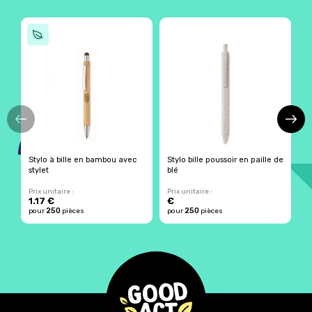
Stylo à bille en bambou avec
Stylo bille poussoir en paille de
S
stylet
blé
Prix unitaire :
Prix unitaire :
Pr
1.17 €
€
250
250
pour
pièces
pour
pièces
p