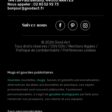
144 rue Paul Bellamy, 44000 NANTES
Nous appeler :
02 85 52 92 73
bonjour@goodact.fr
Suivez-nous
© 2026 Good Act.
Tous droits réservés /
CGV CGU
/
Mentions légales
/
Politique de confidentialité
/
Préférences cookies
Mugs et gourdes publicitaires
Gourdes
, bouteilles,
mugs
, tasses et gobelets personnalisables :
alternatives durables aux bouteilles en plastique, ces objets
promotionnels sont souvent plébiscités. Facilement
personnalisables, il s’agit de
goodies écologiques
parfaits pour
remercier vos prospects, vos clients et vos équipes.
Sacs personnalisables