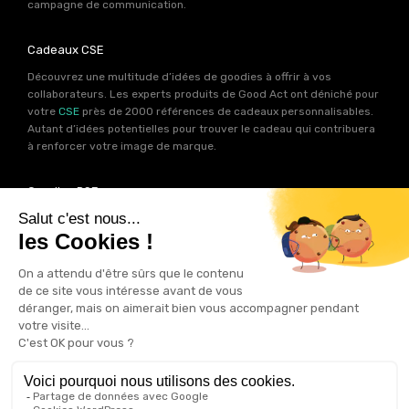
campagne de communication.
Cadeaux CSE
Découvrez une multitude d’idées de goodies à offrir à vos
collaborateurs. Les experts produits de Good Act ont déniché pour
votre
CSE
près de 2000 références de cadeaux personnalisables.
Autant d’idées potentielles pour trouver le cadeau qui contribuera
à renforcer votre image de marque.
Goodies RSE
Vous souhaitez communiquer en accord avec vos valeurs ? Ca
tombe bien ! Un grand nombre de produits présents sur Good Act
sont fabriqués en France et en Europe.
Notre sélection RSE
vous
permet de trouver un goodies parfait pour votre campagne de
communication. Des produits fabriqués avec amour dans de
bonnes conditions et un impact limité sur la planête.