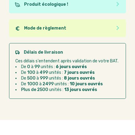
Produit écologique !
Ce produit est éco-conçu, il a été fabriqué à partir de
matériaux recyclés ou recyclables. Ces produits
peuvent plus facilement obtenir une seconde vie
Mode de règlement
après utilisation. L'origine de fabrication du produit
Quel que soit le mode de règlement, vous pouvez
n'entre pas dans les critères d'éco-conception.
passer commande en ligne sur Good Act.
Paiement CB :
paiement sécurisé par carte
Délais de livraison
bancaire
Ces délais s'entendent après validation de votre BAT.
Virement bancaire :
règlement sur facture
De
0
à
99
unités :
6 jours ouvrés
après la commande
De
100
à
499
unités :
7 jours ouvrés
De
500
à
999
unités :
8 jours ouvrés
Chorus Pro :
règlement par mandat
De
1000
à
2499
unités :
10 jours ouvrés
administratif après la commande
Plus de 2500
unités :
13 jours ouvrés