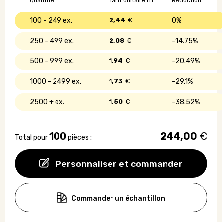
Quantité
Tarif unitaire HT
Réduction
100 - 249
2,44
€
0%
250 - 499
2,08
€
14.75%
500 - 999
1,94
€
20.49%
1000 - 2499
1,73
€
29.1%
2500 +
1,50
€
38.52%
100
244,00
€
Total pour
pièces :
Personnaliser et commander
Commander un échantillon