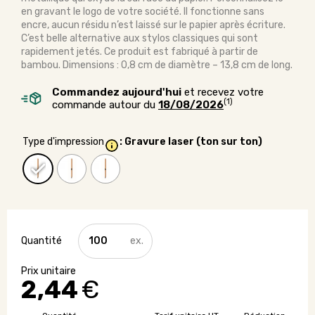
en gravant le logo de votre société. Il fonctionne sans
encre, aucun résidu n’est laissé sur le papier après écriture.
C’est belle alternative aux stylos classiques qui sont
rapidement jetés. Ce produit est fabriqué à partir de
bambou. Dimensions : 0,8 cm de diamètre – 13,8 cm de long.
Commandez aujourd'hui
et recevez votre
(1)
commande autour du
18/08/2026
Type d'impression
: Gravure laser (ton sur ton)
quantité
de
Stylo
publicitaire
2,44
€
sans
encre