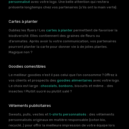
personnalisé
avec votre logo. Une belle attention qui restera
présente longtemps chez vos partenaires (s’ils ont la main verte).
Cartes à planter
Oubliez les flyers ! Les
cartes à planter
permettent de favoriser la
biodiversité. Elles contiennent des graines de fleurs ou
d’aromates. Après avoir lu votre communication, vos partenaires
pourront planter la carte pour donner vie à de jolies plantes.
Magique non ?
Goodies comestibles
Le meilleur goodies n’est il pas celui que l’on consomme ? Offrez à
vos clients et prospects des
goodies alimentaires
avec votre logo.
Le choix est large :
chocolats
,
bonbons
, biscuits et même .. des
insectes ! Plutôt sucré ou plutôt salé ?
Vêtements publicitaires
Sweats, pulls, vestes et
t-shirts personnalisés
: des vêtements
personnalisés originaux en matière responsable (coton bio,
recyclé…) pour offrir la meilleure impression de votre équipe lors