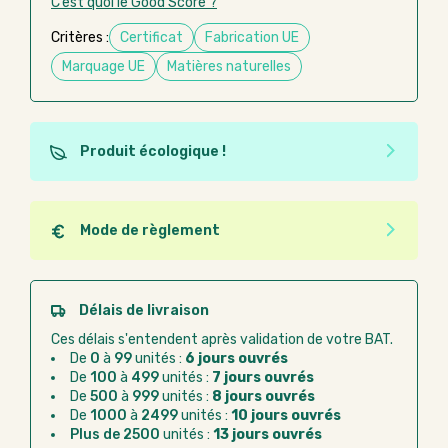
C’est quoi le Good Score ?
Critères :
Certificat
Fabrication UE
Marquage UE
Matières naturelles
Produit écologique !
Ce produit est éco-conçu, il a été fabriqué à partir de
matériaux recyclés ou recyclables. Ces produits
peuvent plus facilement obtenir une seconde vie
Mode de règlement
après utilisation. L'origine de fabrication du produit
Quel que soit le mode de règlement, vous pouvez
n'entre pas dans les critères d'éco-conception.
passer commande en ligne sur Good Act.
Paiement CB :
paiement sécurisé par carte
Délais de livraison
bancaire
Ces délais s'entendent après validation de votre BAT.
Virement bancaire :
règlement sur facture
De
0
à
99
unités :
6 jours ouvrés
après la commande
De
100
à
499
unités :
7 jours ouvrés
De
500
à
999
unités :
8 jours ouvrés
Chorus Pro :
règlement par mandat
De
1000
à
2499
unités :
10 jours ouvrés
administratif après la commande
Plus de 2500
unités :
13 jours ouvrés