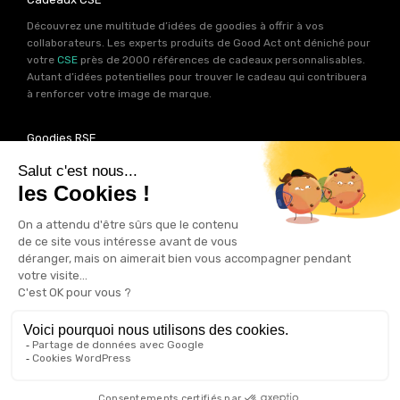
Découvrez une multitude d’idées de goodies à offrir à vos
collaborateurs. Les experts produits de Good Act ont déniché pour
votre
CSE
près de 2000 références de cadeaux personnalisables.
Autant d’idées potentielles pour trouver le cadeau qui contribuera
à renforcer votre image de marque.
Goodies RSE
Vous souhaitez communiquer en accord avec vos valeurs ? Ca
tombe bien ! Un grand nombre de produits présents sur Good Act
sont fabriqués en France et en Europe.
Notre sélection RSE
vous
permet de trouver un goodies parfait pour votre campagne de
communication. Des produits fabriqués avec amour dans de
bonnes conditions et un impact limité sur la planête.