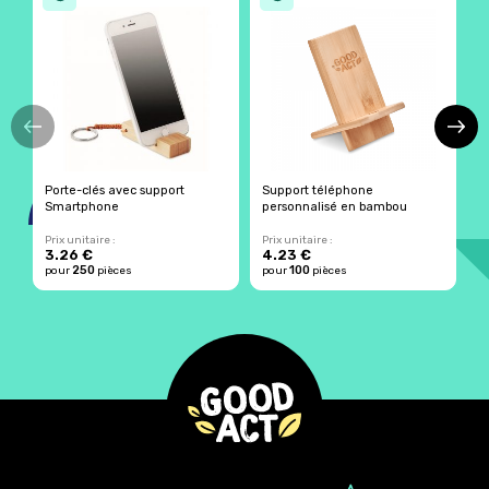
Porte-clés avec support
Support téléphone
S
Smartphone
personnalisé en bambou
f
Prix unitaire :
Prix unitaire :
Pr
3.26 €
4.23 €
0
250
100
pour
pièces
pour
pièces
p