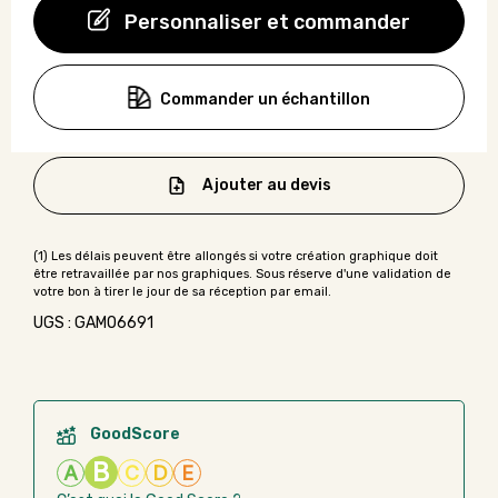
Personnaliser et commander
Commander un échantillon
Ajouter au devis
UGS : GAMO6691
GoodScore
B
A
C
D
E