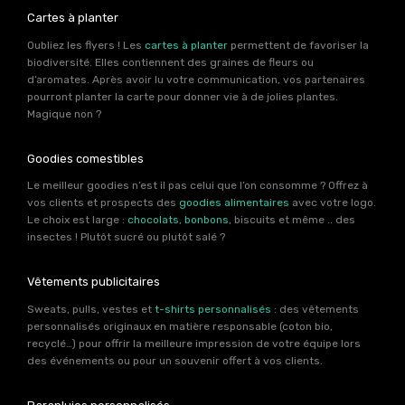
Cartes à planter
Oubliez les flyers ! Les
cartes à planter
permettent de favoriser la
biodiversité. Elles contiennent des graines de fleurs ou
d’aromates. Après avoir lu votre communication, vos partenaires
pourront planter la carte pour donner vie à de jolies plantes.
Magique non ?
Goodies comestibles
Le meilleur goodies n’est il pas celui que l’on consomme ? Offrez à
vos clients et prospects des
goodies alimentaires
avec votre logo.
Le choix est large :
chocolats
,
bonbons
, biscuits et même .. des
insectes ! Plutôt sucré ou plutôt salé ?
Vêtements publicitaires
Sweats, pulls, vestes et
t-shirts personnalisés
: des vêtements
personnalisés originaux en matière responsable (coton bio,
recyclé…) pour offrir la meilleure impression de votre équipe lors
des événements ou pour un souvenir offert à vos clients.