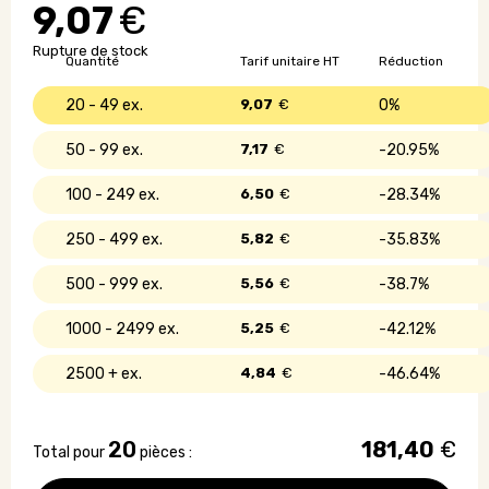
9,07
€
téléphone
avec
Rupture de stock
graines
Quantité
Tarif unitaire HT
Réduction
de
bouleau
20 - 49
9,07
€
0%
50 - 99
7,17
€
20.95%
100 - 249
6,50
€
28.34%
250 - 499
5,82
€
35.83%
500 - 999
5,56
€
38.7%
1000 - 2499
5,25
€
42.12%
2500 +
4,84
€
46.64%
20
181,40
€
Total pour
pièces :