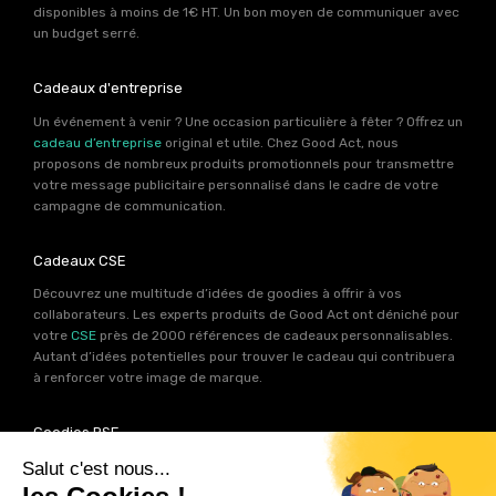
disponibles à moins de 1€ HT. Un bon moyen de communiquer avec
un budget serré.
Cadeaux d'entreprise
Un événement à venir ? Une occasion particulière à fêter ? Offrez un
cadeau d’entreprise
original et utile. Chez Good Act, nous
proposons de nombreux produits promotionnels pour transmettre
votre message publicitaire personnalisé dans le cadre de votre
campagne de communication.
Cadeaux CSE
Découvrez une multitude d’idées de goodies à offrir à vos
collaborateurs. Les experts produits de Good Act ont déniché pour
votre
CSE
près de 2000 références de cadeaux personnalisables.
Autant d’idées potentielles pour trouver le cadeau qui contribuera
à renforcer votre image de marque.
Goodies RSE
Vous souhaitez communiquer en accord avec vos valeurs ? Ca
tombe bien ! Un grand nombre de produits présents sur Good Act