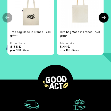
Tote bag Made in France - 240
Tote bag Made in France - 150
T
gr/m²
gr/m²
c
Prix unitaire :
Prix unitaire :
Pr
6.55 €
5.41 €
7
100
100
pour
pièces
pour
pièces
p