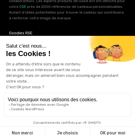
collaborateurs. Les experts produits de Good Act ont déniché pour
votre
CSE
près de 2000 références de cadeaux personnalisables.
Autant d’idées potentielles pour trouver le cadeau qui contribuera
à renforcer votre image de marque.
Goodies RSE
Vous souhaitez communiquer en accord avec vos valeurs ? Ca
tombe bien ! Un grand nombre de produits présents sur Good Act
sont fabriqués en France et en Europe.
Notre sélection RSE
vous
permet de trouver un goodies parfait pour votre campagne de
communication. Des produits fabriqués avec amour dans de
bonnes conditions et un impact limité sur la planête.