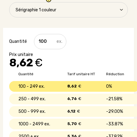
quantité
de
Tote
bag
8,62
€
Made
in
France
Quantité
Tarif unitaire HT
Réduction
en
coton
100 - 249
8,62
€
0%
certifié
-
250 - 499
6,76
€
21.58%
150
gr/m²
500 - 999
6,12
€
29.00%
1000 - 2499
5,70
€
33.87%
2500 +
5,36
€
37.82%