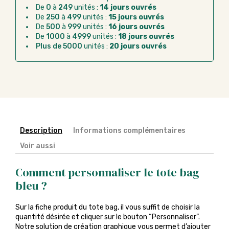
Virement bancaire :
règlement sur facture
De
0
à
249
unités :
14 jours ouvrés
après la commande
De
250
à
499
unités :
15 jours ouvrés
De
500
à
999
unités :
16 jours ouvrés
Chorus Pro :
règlement par mandat
De
1000
à
4999
unités :
18 jours ouvrés
administratif après la commande
Plus de 5000
unités :
20 jours ouvrés
Description
Informations complémentaires
Voir aussi
Comment personnaliser le tote bag
bleu ?
Sur la fiche produit du tote bag, il vous suffit de choisir la
quantité désirée et cliquer sur le bouton “Personnaliser”.
Notre solution de création graphique vous permet d’ajouter