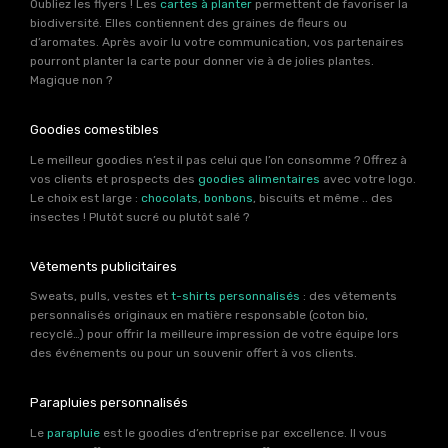
Oubliez les flyers ! Les
cartes à planter
permettent de favoriser la
biodiversité. Elles contiennent des graines de fleurs ou
d’aromates. Après avoir lu votre communication, vos partenaires
pourront planter la carte pour donner vie à de jolies plantes.
Magique non ?
Goodies comestibles
Le meilleur goodies n’est il pas celui que l’on consomme ? Offrez à
vos clients et prospects des
goodies alimentaires
avec votre logo.
Le choix est large :
chocolats
,
bonbons
, biscuits et même .. des
insectes ! Plutôt sucré ou plutôt salé ?
Vêtements publicitaires
Sweats, pulls, vestes et
t-shirts personnalisés
: des vêtements
personnalisés originaux en matière responsable (coton bio,
recyclé…) pour offrir la meilleure impression de votre équipe lors
des événements ou pour un souvenir offert à vos clients.
Parapluies personnalisés
Le
parapluie
est le goodies d’entreprise par excellence. Il vous