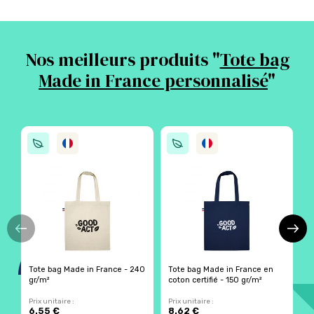
Nos meilleurs produits "
Tote bag
Made in France personnalisé
"
Tote bag Made in France - 240
Tote bag Made in France en
T
gr/m²
coton certifié - 150 gr/m²
g
Prix unitaire :
Prix unitaire :
Pr
6.55 €
8.62 €
5