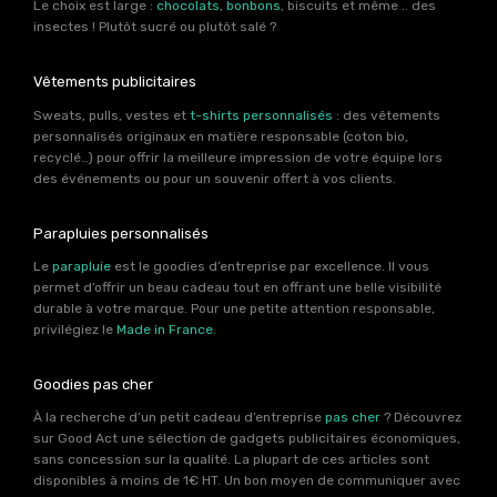
Le choix est large :
chocolats
,
bonbons
, biscuits et même .. des
insectes ! Plutôt sucré ou plutôt salé ?
Vêtements publicitaires
Sweats, pulls, vestes et
t-shirts personnalisés
: des vêtements
personnalisés originaux en matière responsable (coton bio,
recyclé…) pour offrir la meilleure impression de votre équipe lors
des événements ou pour un souvenir offert à vos clients.
Parapluies personnalisés
Le
parapluie
est le goodies d’entreprise par excellence. Il vous
permet d’offrir un beau cadeau tout en offrant une belle visibilité
durable à votre marque. Pour une petite attention responsable,
privilégiez le
Made in France
.
Goodies pas cher
À la recherche d’un petit cadeau d’entreprise
pas cher
? Découvrez
sur Good Act une sélection de gadgets publicitaires économiques,
sans concession sur la qualité. La plupart de ces articles sont
disponibles à moins de 1€ HT. Un bon moyen de communiquer avec