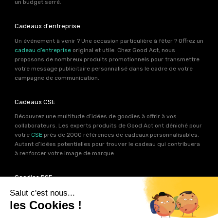
un budget serré.
Cadeaux d'entreprise
Un événement à venir ? Une occasion particulière à fêter ? Offrez un
cadeau d’entreprise
original et utile. Chez Good Act, nous
proposons de nombreux produits promotionnels pour transmettre
votre message publicitaire personnalisé dans le cadre de votre
campagne de communication.
Cadeaux CSE
Découvrez une multitude d’idées de goodies à offrir à vos
collaborateurs. Les experts produits de Good Act ont déniché pour
votre
CSE
près de 2000 références de cadeaux personnalisables.
Autant d’idées potentielles pour trouver le cadeau qui contribuera
à renforcer votre image de marque.
Goodies RSE
Vous souhaitez communiquer en accord avec vos valeurs ? Ca
tombe bien ! Un grand nombre de produits présents sur Good Act
sont fabriqués en France et en Europe.
Notre sélection RSE
vous