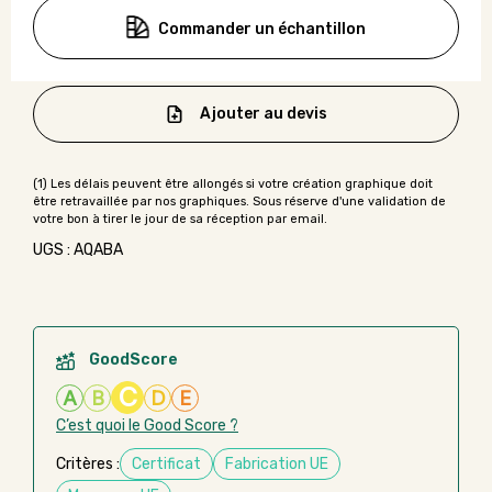
Commander un échantillon
Ajouter au devis
UGS : AQABA
GoodScore
C
A
B
D
E
C’est quoi le Good Score ?
Critères :
Certificat
Fabrication UE