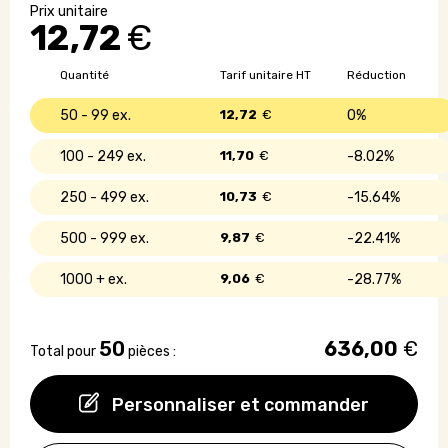
bag
12,72
€
seaqual
-
Made
Quantité
Tarif unitaire HT
Réduction
in
France
50 - 99
12,72
€
0%
100 - 249
11,70
€
8.02%
250 - 499
10,73
€
15.64%
500 - 999
9,87
€
22.41%
1000 +
9,06
€
28.77%
50
636,00
€
Total pour
pièces :
Personnaliser et commander