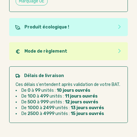
Marquage UE
Produit écologique !
Ce produit est éco-conçu, il a été fabriqué à partir de
matériaux recyclés ou recyclables. Ces produits
peuvent plus facilement obtenir une seconde vie
Mode de règlement
après utilisation. L'origine de fabrication du produit
Quel que soit le mode de règlement, vous pouvez
n'entre pas dans les critères d'éco-conception.
passer commande en ligne sur Good Act.
Paiement CB :
paiement sécurisé par carte
Délais de livraison
bancaire
Ces délais s'entendent après validation de votre BAT.
Virement bancaire :
règlement sur facture
De
0
à
99
unités :
10 jours ouvrés
après la commande
De
100
à
499
unités :
11 jours ouvrés
De
500
à
999
unités :
12 jours ouvrés
Chorus Pro :
règlement par mandat
De
1000
à
2499
unités :
13 jours ouvrés
administratif après la commande
De
2500
à
4999
unités :
15 jours ouvrés