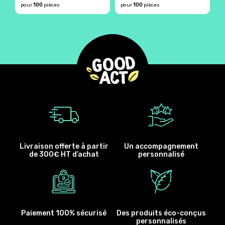
100
100
pour
pièces
pour
pièces
p
Livraison offerte à partir
Un accompagnement
de 300€ HT d’achat
personnalisé
Paiement 100% sécurisé
Des produits éco-conçus
personnalisés