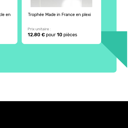
cle en
Trophée Made in France en plexi
Trophée 
Prix unitaire :
Prix unita
12.80 €
pour
10
pièces
5.34 €