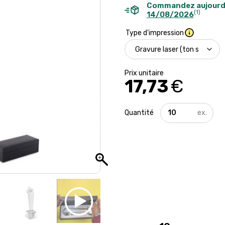
Commandez aujourd
(1)
14/08/2026
Type d'impression
17,73
€
quantité
de
Trophée
en
cristal