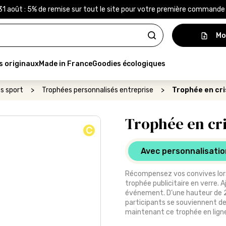
31 août : 5% de remise sur tout le site pour votre première command
Mo
s originaux
Made in France
Goodies écologiques
s sport
>
Trophées personnalisés entreprise
>
Trophée en cri
Trophée en cri
C
Avec personnalisatio
Récompensez vos convives lor
trophée publicitaire en verre. 
événement. D’une hauteur de 2
participants se souviennent de
maintenant ce trophée en ligne