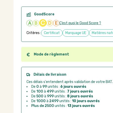
GoodScore
C
A
B
D
E
C’est quoi le Good Score ?
Critères :
Certificat
Marquage UE
Matières nat
Mode de règlement
Quel que soit le mode de règlement, vous pouvez pas
Good Act.
Paiement CB :
paiement sécurisé par carte banc
Délais de livraison
Virement bancaire :
règlement sur facture apr
Ces délais s'entendent après validation de votre BAT.
Chorus Pro :
règlement par mandat administrat
De
0
à
99
unités :
6 jours ouvrés
De
100
à
499
unités :
7 jours ouvrés
De
500
à
999
unités :
8 jours ouvrés
De
1000
à
2499
unités :
10 jours ouvrés
Plus de 2500
unités :
13 jours ouvrés