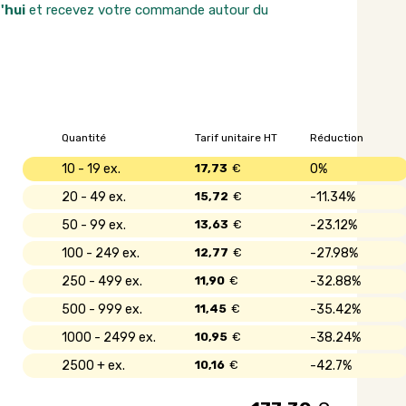
'hui
et recevez votre commande autour du
Quantité
Tarif unitaire HT
Réduction
10 - 19
17,73
€
0%
20 - 49
15,72
€
11.34%
50 - 99
13,63
€
23.12%
100 - 249
12,77
€
27.98%
250 - 499
11,90
€
32.88%
500 - 999
11,45
€
35.42%
1000 - 2499
10,95
€
38.24%
2500 +
10,16
€
42.7%