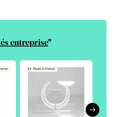
és entreprise
"
rance
Made in France
Made 