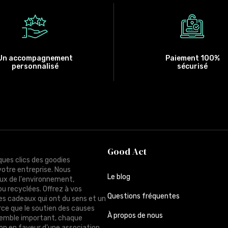
Un accompagnement
Paiement 100%
personnalisé
sécurisé
Good Act
ques clics des goodies
votre entreprise. Nous
Le blog
ux de l'environnement,
ou recyclées. Offrez à vos
Questions fréquentes
des cadeaux qui ont du sens et un
rce que le soutien des causes
À propos de nous
semble important, chaque
n en faveur d'une association