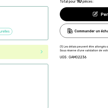
10
Total pour
pièces :
Per
Commander un écha
urelles
UGS : GAMO2236
ser commande en ligne sur
aire
ès la commande
if après la commande