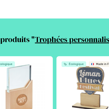
 produits "
Trophées personnalis
ologique
Écologique
Made in F