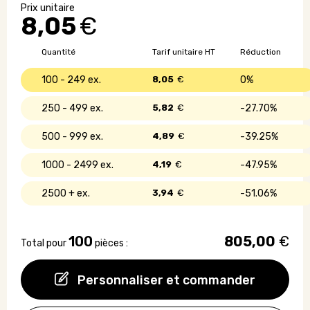
de
8,05
€
toilette
Made
in
Quantité
Tarif unitaire HT
Réduction
France
100 - 249
8,05
€
0%
250 - 499
5,82
€
27.70%
500 - 999
4,89
€
39.25%
1000 - 2499
4,19
€
47.95%
2500 +
3,94
€
51.06%
100
805,00
€
Total pour
pièces :
Personnaliser et commander