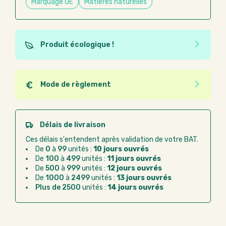
Marquage UE
Matières naturelles
Produit écologique !
Ce produit est éco-conçu, il a été fabriqué à partir de
matériaux recyclés ou recyclables. Ces produits
peuvent plus facilement obtenir une seconde vie
Mode de règlement
après utilisation. L'origine de fabrication du produit
Quel que soit le mode de règlement, vous pouvez
n'entre pas dans les critères d'éco-conception.
passer commande en ligne sur Good Act.
Paiement CB :
paiement sécurisé par carte
Délais de livraison
bancaire
Ces délais s'entendent après validation de votre BAT.
Virement bancaire :
règlement sur facture
De
0
à
99
unités :
10 jours ouvrés
après la commande
De
100
à
499
unités :
11 jours ouvrés
De
500
à
999
unités :
12 jours ouvrés
Chorus Pro :
règlement par mandat
De
1000
à
2499
unités :
13 jours ouvrés
administratif après la commande
Plus de 2500
unités :
14 jours ouvrés