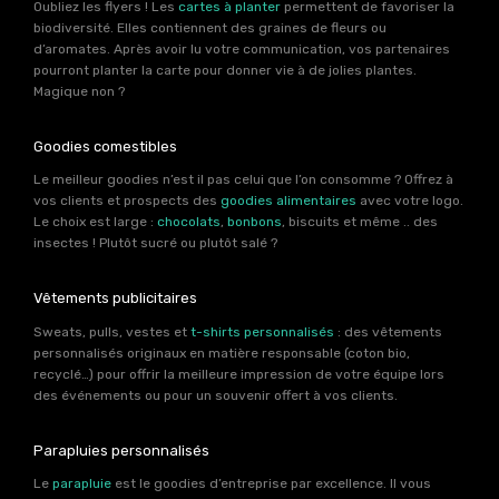
Oubliez les flyers ! Les
cartes à planter
permettent de favoriser la
biodiversité. Elles contiennent des graines de fleurs ou
d’aromates. Après avoir lu votre communication, vos partenaires
pourront planter la carte pour donner vie à de jolies plantes.
Magique non ?
Goodies comestibles
Le meilleur goodies n’est il pas celui que l’on consomme ? Offrez à
vos clients et prospects des
goodies alimentaires
avec votre logo.
Le choix est large :
chocolats
,
bonbons
, biscuits et même .. des
insectes ! Plutôt sucré ou plutôt salé ?
Vêtements publicitaires
Sweats, pulls, vestes et
t-shirts personnalisés
: des vêtements
personnalisés originaux en matière responsable (coton bio,
recyclé…) pour offrir la meilleure impression de votre équipe lors
des événements ou pour un souvenir offert à vos clients.
Parapluies personnalisés
Le
parapluie
est le goodies d’entreprise par excellence. Il vous