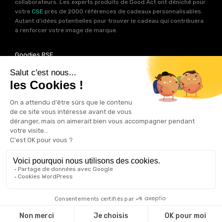
collaborateurs. Les experts produits de Good Act ont déniché pour
votre
CSE
près de 2000 références de cadeaux personnalisables.
Autant d’idées potentielles pour trouver le cadeau qui contribuera
à renforcer votre image de marque.
Goodies RSE
Vous souhaitez communiquer en accord avec vos valeurs ? Ca
tombe bien ! Un grand nombre de produits présents sur Good Act
sont fabriqués en France et en Europe.
Notre sélection RSE
vous
permet de trouver un goodies parfait pour votre campagne de
communication. Des produits fabriqués avec amour dans de
bonnes conditions et un impact limité sur la planête.