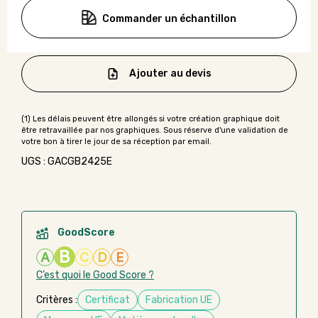
Commander un échantillon
Ajouter au devis
UGS : GACGB2425E
GoodScore
B
A
C
D
E
C’est quoi le Good Score ?
Critères :
Certificat
Fabrication UE