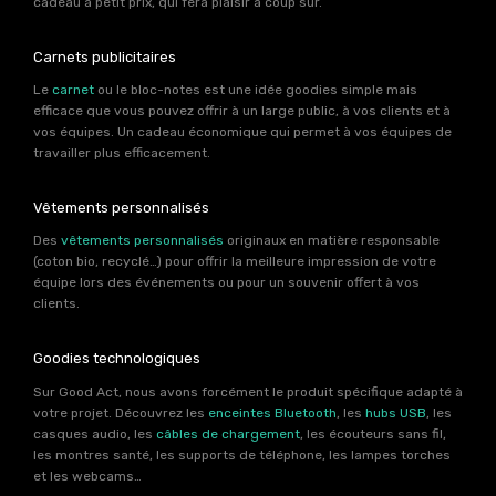
cadeau à petit prix, qui fera plaisir à coup sûr.
Carnets publicitaires
Le
carnet
ou le bloc-notes est une idée goodies simple mais
efficace que vous pouvez offrir à un large public, à vos clients et à
vos équipes. Un cadeau économique qui permet à vos équipes de
travailler plus efficacement.
Vêtements personnalisés
Des
vêtements personnalisés
originaux en matière responsable
(coton bio, recyclé…) pour offrir la meilleure impression de votre
équipe lors des événements ou pour un souvenir offert à vos
clients.
Goodies technologiques
Sur Good Act, nous avons forcément le produit spécifique adapté à
votre projet. Découvrez les
enceintes Bluetooth
, les
hubs USB
, les
casques audio, les
câbles de chargement
, les écouteurs sans fil,
les montres santé, les supports de téléphone, les lampes torches
et les webcams…