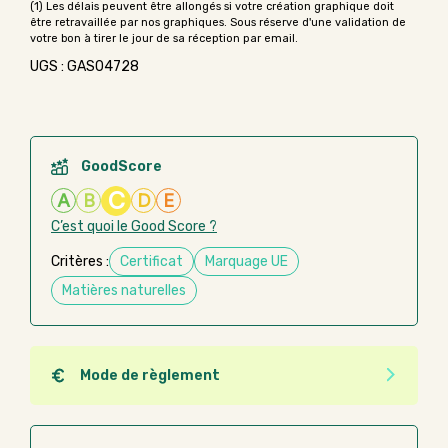
UGS : GAS04728
GoodScore
C
A
B
D
E
C’est quoi le Good Score ?
Critères :
Certificat
Marquage UE
Matières naturelles
Mode de règlement
Quel que soit le mode de règlement, vous pouvez
passer commande en ligne sur Good Act.