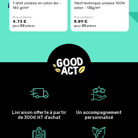
T-shirt unisexe en coton bio -
Tshirt technique unisexe 100%
T
140 gr/m²
coton - 135g/m²
m
Prix unitaire :
Prix unitaire :
Pr
4.73 €
8.89 €
5
50
20
pour
pièces
pour
pièces
p
Livraison offerte à partir
Un accompagnement
de 300€ HT d’achat
personnalisé