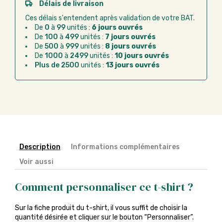
Paiement CB :
paiement sécurisé par carte
Délais de livraison
bancaire
Ces délais s'entendent après validation de votre BAT.
Virement bancaire :
règlement sur facture
De
0
à
99
unités :
6 jours ouvrés
après la commande
De
100
à
499
unités :
7 jours ouvrés
De
500
à
999
unités :
8 jours ouvrés
Chorus Pro :
règlement par mandat
De
1000
à
2499
unités :
10 jours ouvrés
administratif après la commande
Plus de 2500
unités :
13 jours ouvrés
Description
Informations complémentaires
Voir aussi
Comment personnaliser ce t-shirt ?
Sur la fiche produit du t-shirt, il vous suffit de choisir la
quantité désirée et cliquer sur le bouton “Personnaliser”.