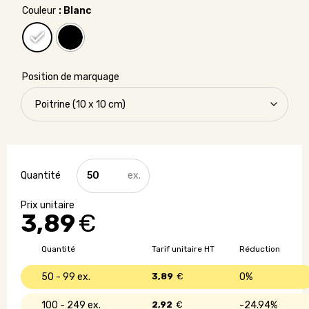
Couleur
: Blanc
Position de marquage
quantité
de
Tshirt
unisexe
3,89
€
personnalisé
-
150
Quantité
Tarif unitaire HT
Réduction
gr/m²
50 - 99
3,89
€
0%
100 - 249
2,92
€
24.94%