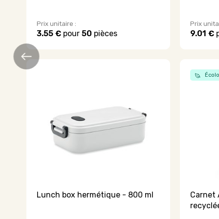
Prix unitaire :
Prix unita
3.55 €
pour
50
pièces
9.01 €
Écolo
Lunch box hermétique - 800 ml
Carnet 
recyclé