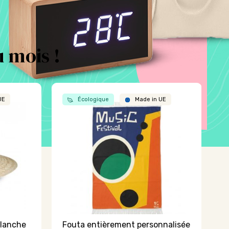
 mois !
UE
Écologique
Made in UE
blanche
Fouta entièrement personnalisée
M