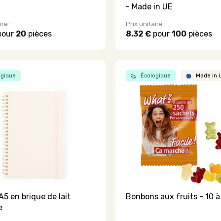
- Made in UE
ire :
Prix unitaire :
pour
20
pièces
8.32 €
pour
100
pièces
gique
Écologique
Made in 
A5 en brique de lait
Bonbons aux fruits - 10 à
e