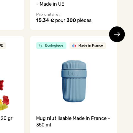
- Made in UE
p
Prix unitaire :
Pr
15.34 €
pour
300
pièces
1
UE
Écologique
Made in France
 20 gr
Mug réutilisable Made in France -
C
350 ml