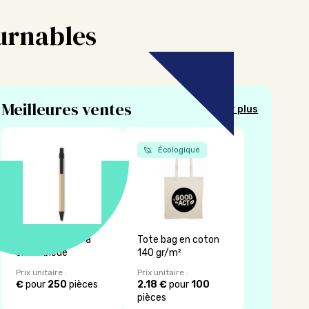
ournables
Meilleures ventes
Voir plus
Écologique
Stylo classique à
Tote bag en coton
encre bleue
140 gr/m²
Prix unitaire :
Prix unitaire :
€
pour
250
pièces
2.18 €
pour
100
pièces