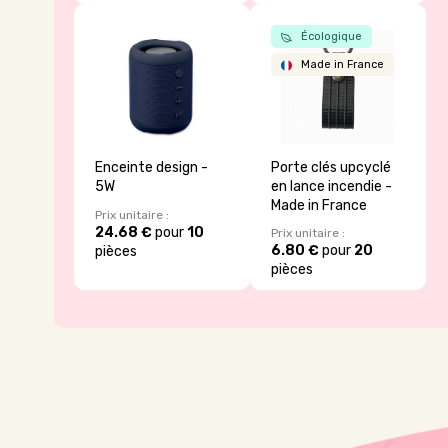
Écologique
Made in France
Enceinte design -
Porte clés upcyclé
5W
en lance incendie -
Made in France
Prix unitaire :
24.68 €
pour
10
Prix unitaire :
6.80 €
pour
20
pièces
pièces