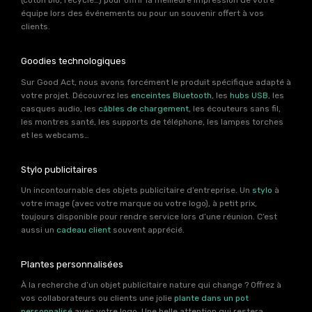
(coton bio, recyclé…) pour offrir la meilleure impression de votre
équipe lors des événements ou pour un souvenir offert à vos
clients.
Goodies technologiques
Sur Good Act, nous avons forcément le produit spécifique adapté à
votre projet. Découvrez les
enceintes Bluetooth
, les
hubs USB
, les
casques audio, les
câbles de chargement
, les écouteurs sans fil,
les montres santé, les supports de téléphone, les lampes torches
et les webcams…
Stylo publicitaires
Un incontournable des objets publicitaire d’entreprise. Un
stylo
à
votre image (avec votre marque ou votre logo), à petit prix,
toujours disponible pour rendre service lors d’une réunion. C’est
aussi un
cadeau client
souvent apprécié.
Plantes personnalisées
À la recherche d’un objet publicitaire nature qui change ? Offrez à
vos collaborateurs ou clients une jolie
plante dans un pot
personnalisé
avec votre logo. Une belle attention qui restera