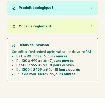
Produit écologique !
Ce produit est éco-conçu, il a été fabriqué à partir de
matériaux recyclés ou recyclables. Ces produits
peuvent plus facilement obtenir une seconde vie
Mode de règlement
après utilisation. L'origine de fabrication du produit
Quel que soit le mode de règlement, vous pouvez
n'entre pas dans les critères d'éco-conception.
passer commande en ligne sur Good Act.
Paiement CB :
paiement sécurisé par carte
Délais de livraison
bancaire
Ces délais s'entendent après validation de votre BAT.
Virement bancaire :
règlement sur facture
De
0
à
99
unités :
6 jours ouvrés
après la commande
De
100
à
499
unités :
7 jours ouvrés
De
500
à
999
unités :
8 jours ouvrés
Chorus Pro :
règlement par mandat
De
1000
à
2499
unités :
10 jours ouvrés
administratif après la commande
Plus de 2500
unités :
13 jours ouvrés