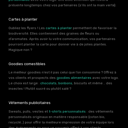
présente longtemps chez vos partenaires (s’ils ont la main verte).
Cartes à planter
Oubliez les flyers ! Les
cartes à planter
permettent de favoriser la
biodiversité. Elles contiennent des graines de fleurs ou
d’aromates. Après avoir lu votre communication, vos partenaires
pourront planter la carte pour donner vie à de jolies plantes.
Magique non ?
Goodies comestibles
Le meilleur goodies n’est il pas celui que l’on consomme ? Offrez à
vos clients et prospects des
goodies alimentaires
avec votre logo.
Le choix est large :
chocolats
,
bonbons
, biscuits et même .. des
insectes ! Plutôt sucré ou plutôt salé ?
Vêtements publicitaires
Sweats, pulls, vestes et
t-shirts personnalisés
: des vêtements
personnalisés originaux en matière responsable (coton bio,
recyclé…) pour offrir la meilleure impression de votre équipe lors
des événements ou pour un souvenir offert à vos clients.