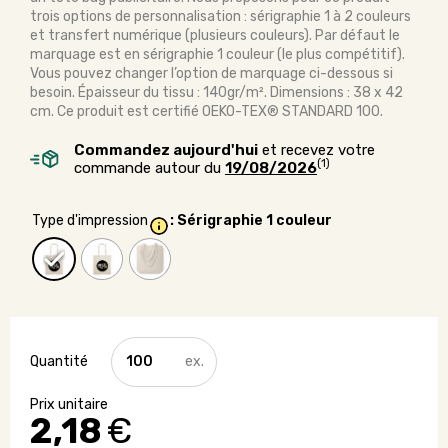
trois options de personnalisation : sérigraphie 1 à 2 couleurs
et transfert numérique (plusieurs couleurs). Par défaut le
marquage est en sérigraphie 1 couleur (le plus compétitif).
Vous pouvez changer l’option de marquage ci-dessous si
besoin. Épaisseur du tissu : 140gr/m². Dimensions : 38 x 42
cm. Ce produit est certifié OEKO-TEX® STANDARD 100.
Commandez aujourd'hui
et recevez votre
(1)
commande autour du
19/08/2026
Type d'impression
: Sérigraphie 1 couleur
quantité
de
Tote
bag
2,18
€
en
coton