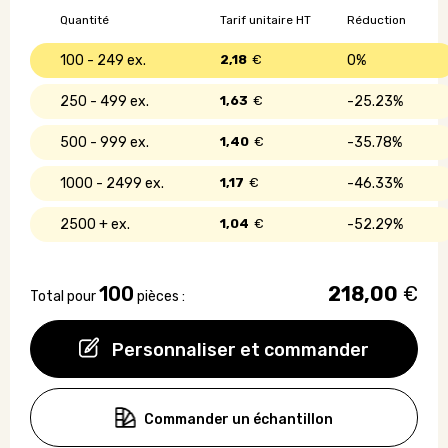
140
Quantité
Tarif unitaire HT
Réduction
gr/m²
100 - 249
2,18
€
0%
250 - 499
1,63
€
25.23%
500 - 999
1,40
€
35.78%
1000 - 2499
1,17
€
46.33%
2500 +
1,04
€
52.29%
100
218,00
€
Total pour
pièces :
Personnaliser et commander
Commander un échantillon