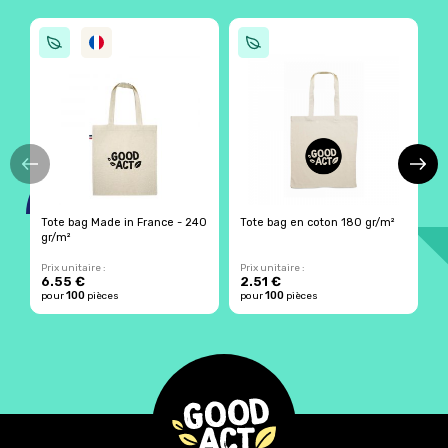
Tote bag Made in France - 240
Tote bag en coton 180 gr/m²
T
gr/m²
b
Prix unitaire :
Prix unitaire :
Pr
6.55 €
2.51 €
1
100
100
pour
pièces
pour
pièces
p