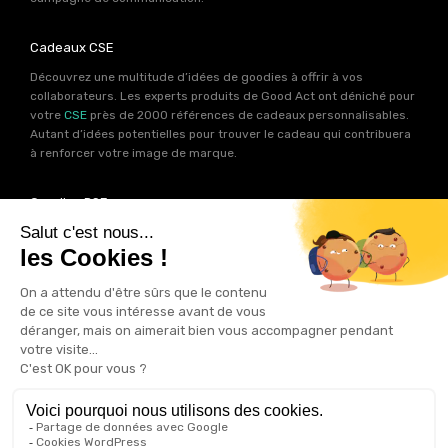
Cadeaux CSE
Découvrez une multitude d’idées de goodies à offrir à vos
collaborateurs. Les experts produits de Good Act ont déniché pour
votre
CSE
près de 2000 références de cadeaux personnalisables.
Autant d’idées potentielles pour trouver le cadeau qui contribuera
à renforcer votre image de marque.
Goodies RSE
Vous souhaitez communiquer en accord avec vos valeurs ? Ca
tombe bien ! Un grand nombre de produits présents sur Good Act
sont fabriqués en France et en Europe.
Notre sélection RSE
vous
permet de trouver un goodies parfait pour votre campagne de
communication. Des produits fabriqués avec amour dans de
bonnes conditions et un impact limité sur la planête.