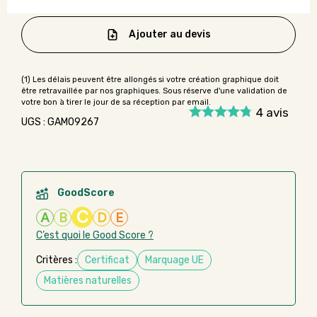
Ajouter au devis
4
avis
UGS : GAMO9267
GoodScore
C
A
B
D
E
C’est quoi le Good Score ?
Critères :
Certificat
Marquage UE
Matières naturelles