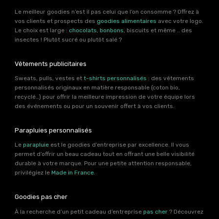
Le meilleur goodies n’est il pas celui que l’on consomme ? Offrez à
vos clients et prospects des
goodies alimentaires
avec votre logo.
Le choix est large :
chocolats
,
bonbons
, biscuits et même .. des
insectes ! Plutôt sucré ou plutôt salé ?
Vêtements publicitaires
Sweats, pulls, vestes et
t-shirts personnalisés
: des vêtements
personnalisés originaux en matière responsable (coton bio,
recyclé…) pour offrir la meilleure impression de votre équipe lors
des événements ou pour un souvenir offert à vos clients.
Parapluies personnalisés
Le
parapluie
est le goodies d’entreprise par excellence. Il vous
permet d’offrir un beau cadeau tout en offrant une belle visibilité
durable à votre marque. Pour une petite attention responsable,
privilégiez le
Made in France
.
Goodies pas cher
À la recherche d’un petit cadeau d’entreprise
pas cher
? Découvrez