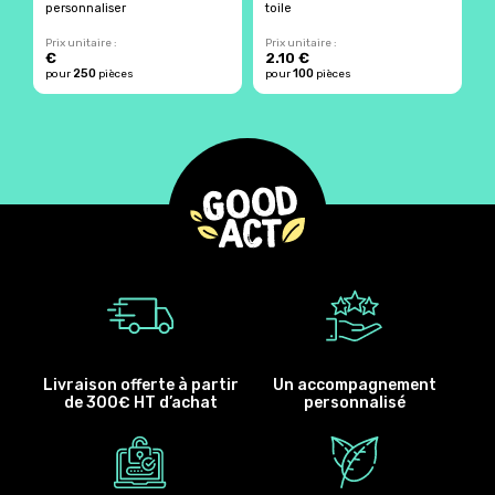
personnaliser
toile
é
Prix unitaire :
Prix unitaire :
Pr
€
2.10 €
250
100
pour
pièces
pour
pièces
p
Livraison offerte à partir
Un accompagnement
de 300€ HT d’achat
personnalisé