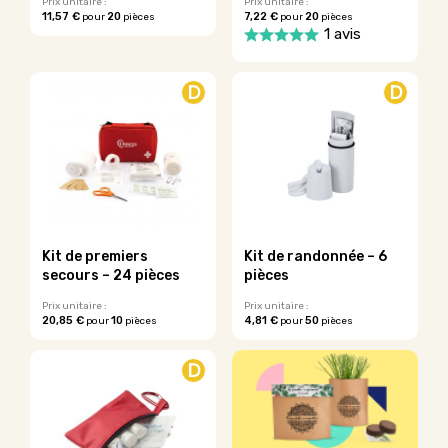
du
Prix unitaire :
Prix unitaire :
11,57 €
20
7,22 €
20
pour
pièces
pour
pièces
produit
Ce
1 avis
produit
Ce
a
produit
plusieurs
D
D
a
variations.
plusieurs
Les
variations.
options
Les
peuvent
options
être
peuvent
choisies
être
sur
choisies
la
sur
Kit de premiers
Kit de randonnée – 6
page
la
secours – 24 pièces
pièces
du
page
produit
du
Prix unitaire :
Prix unitaire :
20,85 €
10
4,81 €
50
pour
pièces
pour
pièces
produit
Ce
Ce
produit
produit
D
a
a
plusieurs
plusieurs
variations.
variations.
Les
Les