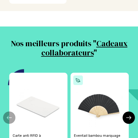
Ce
produit
a
plusieurs
variations.
Les
options
Nos meilleurs produits "
Cadeaux
peuvent
être
collaborateurs
"
choisies
sur
la
page
du
produit
Carte anti RFID à
Eventail bambou marquage
C