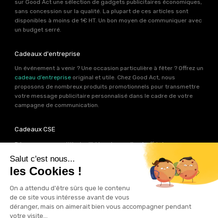
sur Good Act une sélection de gadgets publicitaires économiques,
sans concession sur la qualité. La plupart de ces articles sont
disponibles à moins de 1€ HT. Un bon moyen de communiquer avec
un budget serré.
Cadeaux d'entreprise
Un événement à venir ? Une occasion particulière à fêter ? Offrez un
cadeau d’entreprise
original et utile. Chez Good Act, nous
proposons de nombreux produits promotionnels pour transmettre
votre message publicitaire personnalisé dans le cadre de votre
campagne de communication.
Cadeaux CSE
Découvrez une multitude d’idées de goodies à offrir à vos
collaborateurs. Les experts produits de Good Act ont déniché pour
votre
CSE
près de 2000 références de cadeaux personnalisables.
Autant d’idées potentielles pour trouver le cadeau qui contribuera
à renforcer votre image de marque.
Goodies RSE