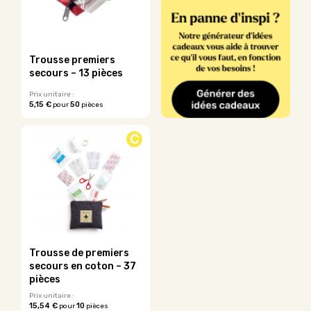
options
options
peuvent
peuvent
être
être
choisies
choisies
sur
sur
Trousse premiers
la
la
secours – 13 pièces
page
page
du
du
Prix unitaire :
5,15 €
50
pour
pièces
produit
produit
C
Trousse de premiers
secours en coton – 37
pièces
Prix unitaire :
15,54 €
10
pour
pièces