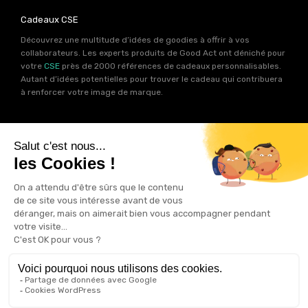
Cadeaux CSE
Découvrez une multitude d’idées de goodies à offrir à vos
collaborateurs. Les experts produits de Good Act ont déniché pour
votre
CSE
près de 2000 références de cadeaux personnalisables.
Autant d’idées potentielles pour trouver le cadeau qui contribuera
à renforcer votre image de marque.
Goodies RSE
Vous souhaitez communiquer en accord avec vos valeurs ? Ca
tombe bien ! Un grand nombre de produits présents sur Good Act
sont fabriqués en France et en Europe.
Notre sélection RSE
vous
permet de trouver un goodies parfait pour votre campagne de
communication. Des produits fabriqués avec amour dans de
bonnes conditions et un impact limité sur la planête.