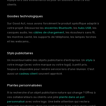
équipe lors des événements ou pour un souvenir offert à vos
clients.
Goodies technologiques
Sur Good Act, nous avons forcément le produit spécifique adapté à
votre projet. Découvrez les
enceintes Bluetooth
, les
hubs USB
, les
casques audio, les
câbles de chargement
, les écouteurs sans fil,
les montres santé, les supports de téléphone, les lampes torches
et les webcams…
Stylo publicitaires
Un incontournable des objets publicitaire d’entreprise. Un
stylo
à
votre image (avec votre marque ou votre logo), à petit prix,
toujours disponible pour rendre service lors d’une réunion. C’est
aussi un
cadeau client
souvent apprécié.
Plantes personnalisées
À la recherche d’un objet publicitaire nature qui change ? Offrez à
vos collaborateurs ou clients une jolie
plante dans un pot
personnalisé
avec votre logo. Une belle attention qui restera
présente longtemps chez vos partenaires (s’ils ont la main verte).