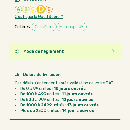
D
A
B
C
E
C’est quoi le Good Score ?
Critères :
Certificat
Marquage UE
Mode de règlement
Quel que soit le mode de règlement, vous pouvez
passer commande en ligne sur Good Act.
Paiement CB :
paiement sécurisé par carte
Délais de livraison
bancaire
Ces délais s'entendent après validation de votre BAT.
Virement bancaire :
règlement sur facture
De
0
à
99
unités :
10 jours ouvrés
après la commande
De
100
à
499
unités :
11 jours ouvrés
De
500
à
999
unités :
12 jours ouvrés
Chorus Pro :
règlement par mandat
De
1000
à
2499
unités :
13 jours ouvrés
administratif après la commande
Plus de 2500
unités :
14 jours ouvrés