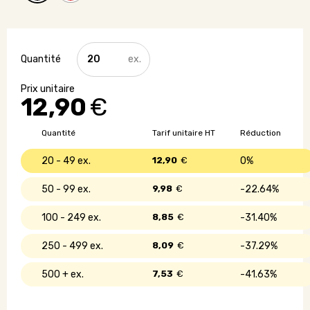
quantité
de
Kit
de
12,90
€
premiers
secours
-
Quantité
Tarif unitaire HT
Réduction
31
pièces
20 - 49
12,90
€
0%
50 - 99
9,98
€
22.64%
100 - 249
8,85
€
31.40%
250 - 499
8,09
€
37.29%
500 +
7,53
€
41.63%