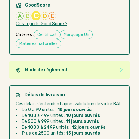
GoodScore
C
A
B
D
E
C’est quoi le Good Score ?
Critères :
Certificat
Marquage UE
Matières naturelles
Mode de règlement
Quel que soit le mode de règlement, vous pouvez
passer commande en ligne sur Good Act.
Paiement CB :
paiement sécurisé par carte
Délais de livraison
bancaire
Ces délais s'entendent après validation de votre BAT.
Virement bancaire :
règlement sur facture
De
0
à
99
unités :
10 jours ouvrés
après la commande
De
100
à
499
unités :
10 jours ouvrés
De
500
à
999
unités :
11 jours ouvrés
Chorus Pro :
règlement par mandat
De
1000
à
2499
unités :
12 jours ouvrés
administratif après la commande
Plus de 2500
unités :
15 jours ouvrés