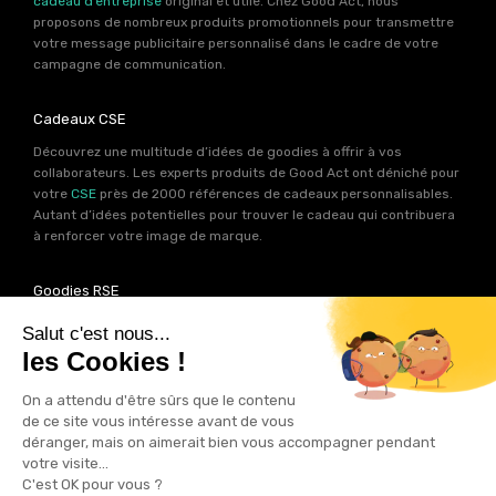
cadeau d’entreprise
original et utile. Chez Good Act, nous
proposons de nombreux produits promotionnels pour transmettre
votre message publicitaire personnalisé dans le cadre de votre
campagne de communication.
Cadeaux CSE
Découvrez une multitude d’idées de goodies à offrir à vos
collaborateurs. Les experts produits de Good Act ont déniché pour
votre
CSE
près de 2000 références de cadeaux personnalisables.
Autant d’idées potentielles pour trouver le cadeau qui contribuera
à renforcer votre image de marque.
Goodies RSE
Vous souhaitez communiquer en accord avec vos valeurs ? Ca
tombe bien ! Un grand nombre de produits présents sur Good Act
sont fabriqués en France et en Europe.
Notre sélection RSE
vous
permet de trouver un goodies parfait pour votre campagne de
communication. Des produits fabriqués avec amour dans de
bonnes conditions et un impact limité sur la planête.