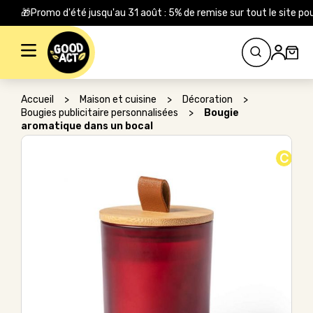
🎁Promo d'été jusqu'au 31 août : 5% de remise sur tout le site
Rechercher :
Accueil
>
Maison et cuisine
>
Décoration
>
Bougies publicitaire personnalisées
>
Bougie
aromatique dans un bocal
C