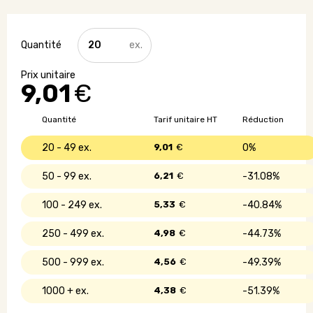
quantité
de
Bougie
aromatique
9,01
€
dans
un
bocal
Quantité
Tarif unitaire HT
Réduction
20 - 49
9,01
€
0%
50 - 99
6,21
€
31.08%
100 - 249
5,33
€
40.84%
250 - 499
4,98
€
44.73%
500 - 999
4,56
€
49.39%
1000 +
4,38
€
51.39%