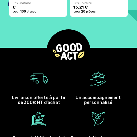
Prix unitaire :
Prix unitaire :
Pr
€
13.21 €
1
100
20
pour
pièces
pour
pièces
p
Livraison offerte à partir
Un accompagnement
de 300€ HT d’achat
personnalisé