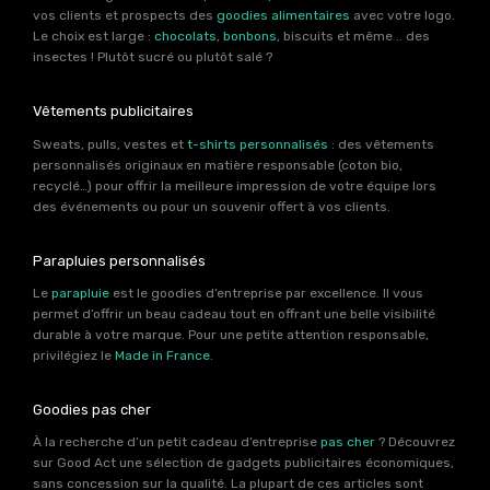
vos clients et prospects des
goodies alimentaires
avec votre logo.
Le choix est large :
chocolats
,
bonbons
, biscuits et même .. des
insectes ! Plutôt sucré ou plutôt salé ?
Vêtements publicitaires
Sweats, pulls, vestes et
t-shirts personnalisés
: des vêtements
personnalisés originaux en matière responsable (coton bio,
recyclé…) pour offrir la meilleure impression de votre équipe lors
des événements ou pour un souvenir offert à vos clients.
Parapluies personnalisés
Le
parapluie
est le goodies d’entreprise par excellence. Il vous
permet d’offrir un beau cadeau tout en offrant une belle visibilité
durable à votre marque. Pour une petite attention responsable,
privilégiez le
Made in France
.
Goodies pas cher
À la recherche d’un petit cadeau d’entreprise
pas cher
? Découvrez
sur Good Act une sélection de gadgets publicitaires économiques,
sans concession sur la qualité. La plupart de ces articles sont