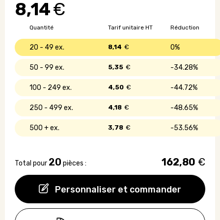
8,14
€
avec
arôme
de
Quantité
Tarif unitaire HT
Réduction
vanille
20 - 49
8,14
€
0%
50 - 99
5,35
€
34.28%
100 - 249
4,50
€
44.72%
250 - 499
4,18
€
48.65%
500 +
3,78
€
53.56%
20
162,80
€
Total pour
pièces :
Personnaliser et commander