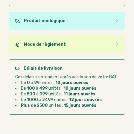
Produit écologique !
Ce produit est éco-conçu, il a été fabriqué à partir de
matériaux recyclés ou recyclables. Ces produits
peuvent plus facilement obtenir une seconde vie
Mode de règlement
après utilisation. L'origine de fabrication du produit
Quel que soit le mode de règlement, vous pouvez
n'entre pas dans les critères d'éco-conception.
passer commande en ligne sur Good Act.
Paiement CB :
paiement sécurisé par carte
Délais de livraison
bancaire
Ces délais s'entendent après validation de votre BAT.
Virement bancaire :
règlement sur facture
De
0
à
99
unités :
10 jours ouvrés
après la commande
De
100
à
499
unités :
10 jours ouvrés
De
500
à
999
unités :
11 jours ouvrés
Chorus Pro :
règlement par mandat
De
1000
à
2499
unités :
12 jours ouvrés
administratif après la commande
Plus de 2500
unités :
15 jours ouvrés