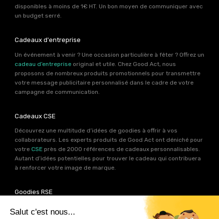
disponibles à moins de 1€ HT. Un bon moyen de communiquer avec
un budget serré.
Cadeaux d'entreprise
Un événement à venir ? Une occasion particulière à fêter ? Offrez un
cadeau d’entreprise
original et utile. Chez Good Act, nous
proposons de nombreux produits promotionnels pour transmettre
votre message publicitaire personnalisé dans le cadre de votre
campagne de communication.
Cadeaux CSE
Découvrez une multitude d’idées de goodies à offrir à vos
collaborateurs. Les experts produits de Good Act ont déniché pour
votre
CSE
près de 2000 références de cadeaux personnalisables.
Autant d’idées potentielles pour trouver le cadeau qui contribuera
à renforcer votre image de marque.
Goodies RSE
Vous souhaitez communiquer en accord avec vos valeurs ? Ca
tombe bien ! Un grand nombre de produits présents sur Good Act