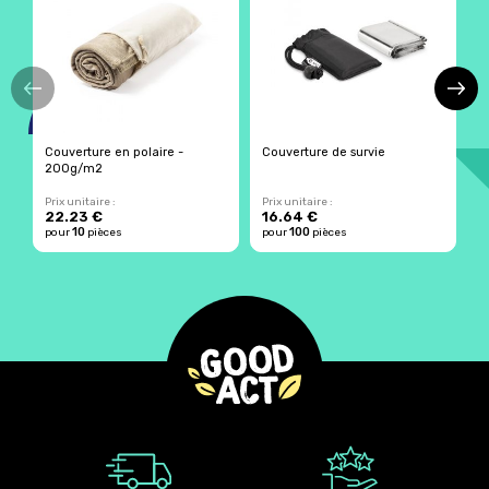
Couverture en polaire -
Couverture de survie
C
200g/m2
t
Prix unitaire :
Prix unitaire :
Pr
22.23 €
16.64 €
10
100
pour
pièces
pour
pièces
p