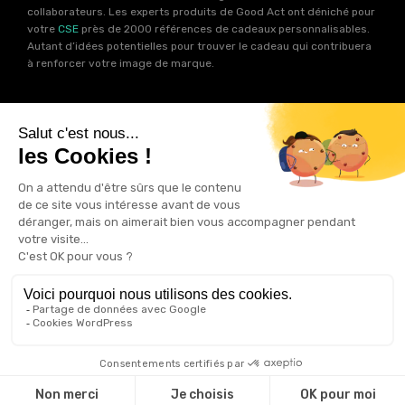
collaborateurs. Les experts produits de Good Act ont déniché pour
votre
CSE
près de 2000 références de cadeaux personnalisables.
Autant d’idées potentielles pour trouver le cadeau qui contribuera
à renforcer votre image de marque.
Goodies RSE
Vous souhaitez communiquer en accord avec vos valeurs ? Ca
tombe bien ! Un grand nombre de produits présents sur Good Act
sont fabriqués en France et en Europe.
Notre sélection RSE
vous
permet de trouver un goodies parfait pour votre campagne de
communication. Des produits fabriqués avec amour dans de
bonnes conditions et un impact limité sur la planête.