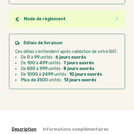
Mode de règlement
Quel que soit le mode de règlement, vous pouvez
passer commande en ligne sur Good Act.
Paiement CB :
paiement sécurisé par carte
Délais de livraison
bancaire
Ces délais s'entendent après validation de votre BAT.
Virement bancaire :
règlement sur facture
De
0
à
99
unités :
6 jours ouvrés
après la commande
De
100
à
499
unités :
7 jours ouvrés
De
500
à
999
unités :
8 jours ouvrés
Chorus Pro :
règlement par mandat
De
1000
à
2499
unités :
10 jours ouvrés
administratif après la commande
Plus de 2500
unités :
13 jours ouvrés
Description
Informations complémentaires