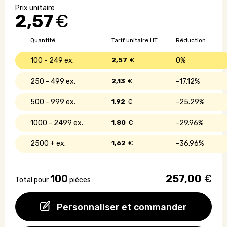
de
2,57
€
survie
Quantité
Tarif unitaire HT
Réduction
100 - 249
2,57
€
0%
250 - 499
2,13
€
17.12%
500 - 999
1,92
€
25.29%
1000 - 2499
1,80
€
29.96%
2500 +
1,62
€
36.96%
100
257,00
€
Total pour
pièces :
Personnaliser et commander