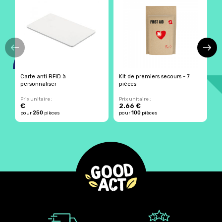
Carte anti RFID à
Kit de premiers secours - 7
W
personnaliser
pièces
Prix unitaire :
Prix unitaire :
Pr
€
2.66 €
3
250
100
pour
pièces
pour
pièces
p