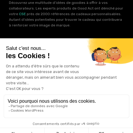
Découvrez une multitude d’idées de goodies à offrir à vos
collaborateurs. Les experts produits de Good Act ont déniché pour
votre
CSE
près de 2000 références de cadeaux personnalisables.
Autant d’idées potentielles pour trouver le cadeau qui contribuera
à renforcer votre image de marque.
Goodies RSE
Vous souhaitez communiquer en accord avec vos valeurs ? Ca
tombe bien ! Un grand nombre de produits présents sur Good Act
sont fabriqués en France et en Europe.
Notre sélection RSE
vous
permet de trouver un goodies parfait pour votre campagne de
communication. Des produits fabriqués avec amour dans de
bonnes conditions et un impact limité sur la planête.