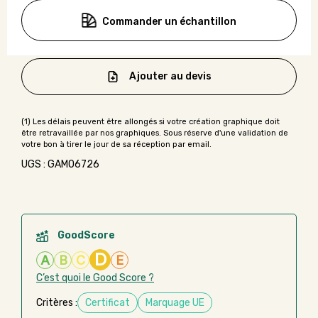
Commander un échantillon
Ajouter au devis
UGS : GAMO6726
GoodScore
D
A
B
C
E
C’est quoi le Good Score ?
Critères :
Certificat
Marquage UE