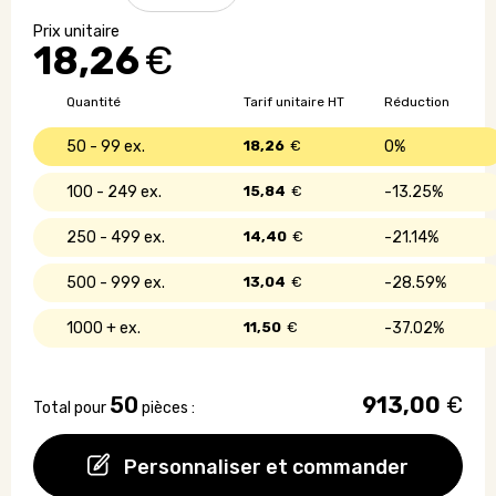
Câble
de
18,26
€
charge
avec
logo
Quantité
Tarif unitaire HT
Réduction
lumineux
50 - 99
18,26
€
0%
100 - 249
15,84
€
13.25%
250 - 499
14,40
€
21.14%
500 - 999
13,04
€
28.59%
1000 +
11,50
€
37.02%
50
913,00
€
Total pour
pièces :
Personnaliser et commander