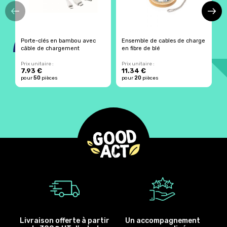
Porte-clés en bambou avec
Ensemble de cables de charge
M
câble de chargement
en fibre de blé
Prix unitaire :
Prix unitaire :
Pr
7.93 €
11.34 €
1
50
20
pour
pièces
pour
pièces
p
Livraison offerte à partir
Un accompagnement