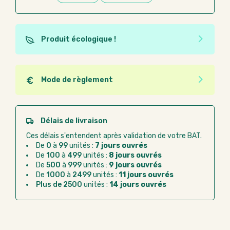
Produit écologique !
Ce produit est éco-conçu, il a été fabriqué à partir de
matériaux recyclés ou recyclables. Ces produits
peuvent plus facilement obtenir une seconde vie
Mode de règlement
après utilisation. L'origine de fabrication du produit
Quel que soit le mode de règlement, vous pouvez
n'entre pas dans les critères d'éco-conception.
passer commande en ligne sur Good Act.
Paiement CB :
paiement sécurisé par carte
Délais de livraison
bancaire
Ces délais s'entendent après validation de votre BAT.
Virement bancaire :
règlement sur facture
De
0
à
99
unités :
7 jours ouvrés
après la commande
De
100
à
499
unités :
8 jours ouvrés
De
500
à
999
unités :
9 jours ouvrés
Chorus Pro :
règlement par mandat
De
1000
à
2499
unités :
11 jours ouvrés
administratif après la commande
Plus de 2500
unités :
14 jours ouvrés