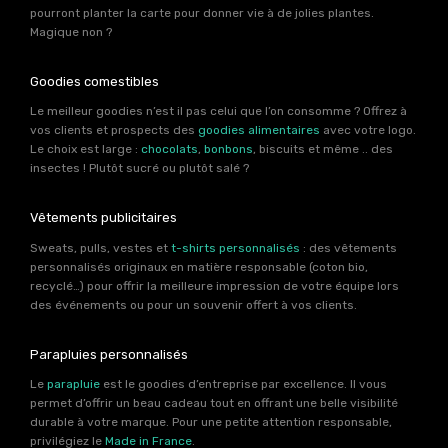
pourront planter la carte pour donner vie à de jolies plantes.
Magique non ?
Goodies comestibles
Le meilleur goodies n’est il pas celui que l’on consomme ? Offrez à
vos clients et prospects des
goodies alimentaires
avec votre logo.
Le choix est large :
chocolats
,
bonbons
, biscuits et même .. des
insectes ! Plutôt sucré ou plutôt salé ?
Vêtements publicitaires
Sweats, pulls, vestes et
t-shirts personnalisés
: des vêtements
personnalisés originaux en matière responsable (coton bio,
recyclé…) pour offrir la meilleure impression de votre équipe lors
des événements ou pour un souvenir offert à vos clients.
Parapluies personnalisés
Le
parapluie
est le goodies d’entreprise par excellence. Il vous
permet d’offrir un beau cadeau tout en offrant une belle visibilité
durable à votre marque. Pour une petite attention responsable,
privilégiez le
Made in France
.