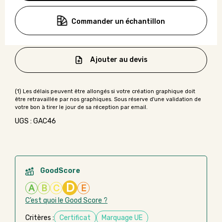
Commander un échantillon
Ajouter au devis
UGS : GAC46
GoodScore
D
A
B
C
E
C’est quoi le Good Score ?
Critères :
Certificat
Marquage UE