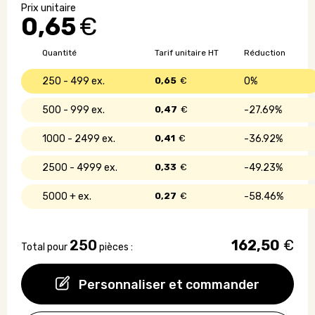
caméra
0,65
€
publicitaire
en
papier
Quantité
Tarif unitaire HT
Réduction
recyclé
250 - 499
0,65
€
0%
500 - 999
0,47
€
27.69%
1000 - 2499
0,41
€
36.92%
2500 - 4999
0,33
€
49.23%
5000 +
0,27
€
58.46%
250
162,50
€
Total pour
pièces :
Personnaliser et commander