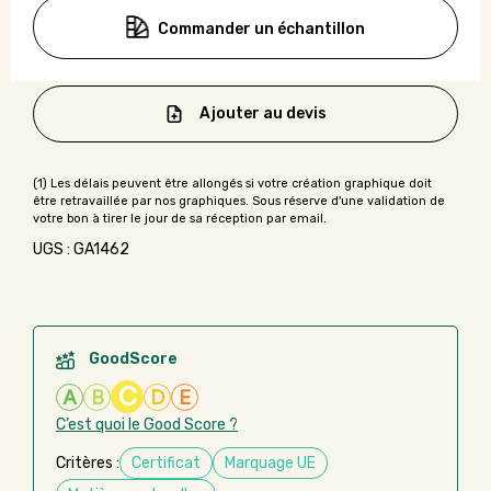
Commander un échantillon
Ajouter au devis
UGS : GA1462
GoodScore
C
A
B
D
E
C’est quoi le Good Score ?
Critères :
Certificat
Marquage UE