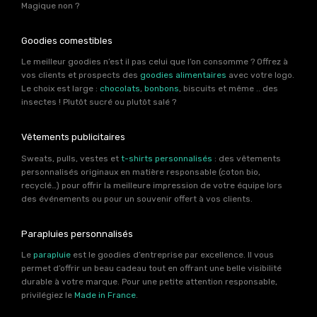
Magique non ?
Goodies comestibles
Le meilleur goodies n’est il pas celui que l’on consomme ? Offrez à
vos clients et prospects des
goodies alimentaires
avec votre logo.
Le choix est large :
chocolats
,
bonbons
, biscuits et même .. des
insectes ! Plutôt sucré ou plutôt salé ?
Vêtements publicitaires
Sweats, pulls, vestes et
t-shirts personnalisés
: des vêtements
personnalisés originaux en matière responsable (coton bio,
recyclé…) pour offrir la meilleure impression de votre équipe lors
des événements ou pour un souvenir offert à vos clients.
Parapluies personnalisés
Le
parapluie
est le goodies d’entreprise par excellence. Il vous
permet d’offrir un beau cadeau tout en offrant une belle visibilité
durable à votre marque. Pour une petite attention responsable,
privilégiez le
Made in France
.