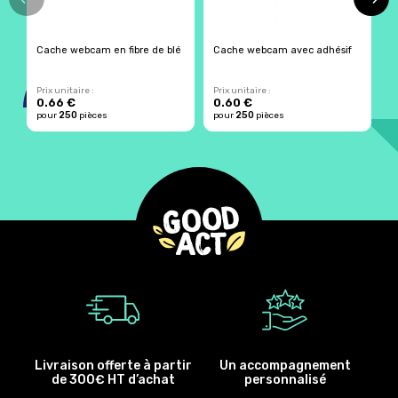
Cache webcam en fibre de blé
Cache webcam avec adhésif
C
i
Prix unitaire :
Prix unitaire :
Pr
0.66 €
0.60 €
2
250
250
pour
pièces
pour
pièces
p
Livraison offerte à partir
Un accompagnement
de 300€ HT d’achat
personnalisé