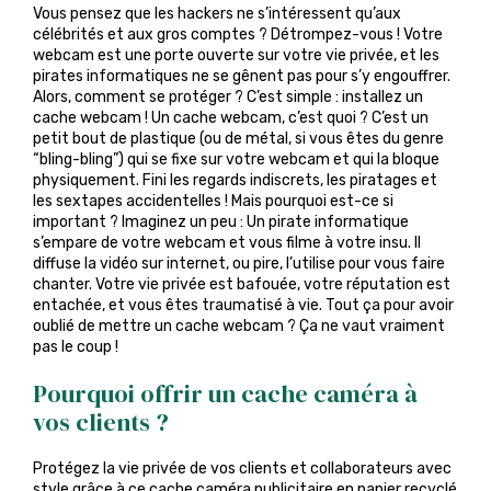
Vous pensez que les hackers ne s’intéressent qu’aux
célébrités et aux gros comptes ? Détrompez-vous ! Votre
webcam est une porte ouverte sur votre vie privée, et les
pirates informatiques ne se gênent pas pour s’y engouffrer.
Alors, comment se protéger ? C’est simple : installez un
cache webcam ! Un cache webcam, c’est quoi ? C’est un
petit bout de plastique (ou de métal, si vous êtes du genre
“bling-bling”) qui se fixe sur votre webcam et qui la bloque
physiquement. Fini les regards indiscrets, les piratages et
les sextapes accidentelles ! Mais pourquoi est-ce si
important ? Imaginez un peu : Un pirate informatique
s’empare de votre webcam et vous filme à votre insu. Il
diffuse la vidéo sur internet, ou pire, l’utilise pour vous faire
chanter. Votre vie privée est bafouée, votre réputation est
entachée, et vous êtes traumatisé à vie. Tout ça pour avoir
oublié de mettre un cache webcam ? Ça ne vaut vraiment
pas le coup !
Pourquoi offrir un cache caméra à
vos clients ?
Protégez la vie privée de vos clients et collaborateurs avec
style grâce à ce cache caméra publicitaire en papier recyclé