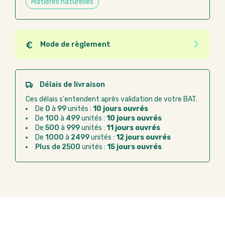
Matières naturelles
Mode de règlement
Quel que soit le mode de règlement, vous pouvez
passer commande en ligne sur Good Act.
Paiement CB :
paiement sécurisé par carte
Délais de livraison
bancaire
Ces délais s'entendent après validation de votre BAT.
Virement bancaire :
règlement sur facture
De
0
à
99
unités :
10 jours ouvrés
après la commande
De
100
à
499
unités :
10 jours ouvrés
De
500
à
999
unités :
11 jours ouvrés
Chorus Pro :
règlement par mandat
De
1000
à
2499
unités :
12 jours ouvrés
administratif après la commande
Plus de 2500
unités :
15 jours ouvrés