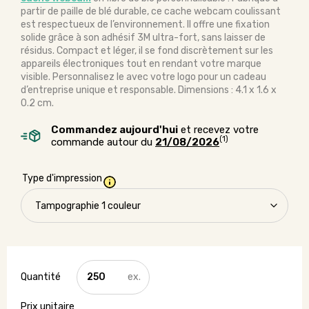
partir de paille de blé durable, ce cache webcam coulissant
est respectueux de l’environnement. Il offre une fixation
solide grâce à son adhésif 3M ultra-fort, sans laisser de
résidus. Compact et léger, il se fond discrètement sur les
appareils électroniques tout en rendant votre marque
visible. Personnalisez le avec votre logo pour un cadeau
d’entreprise unique et responsable. Dimensions : 4.1 x 1.6 x
0.2 cm.
Commandez aujourd'hui
et recevez votre
(1)
commande autour du
21/08/2026
Type d'impression
quantité
de
Cache
webcam