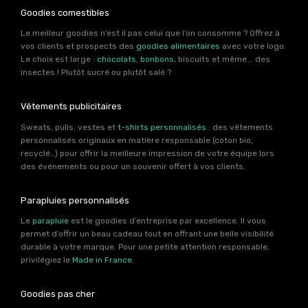
Goodies comestibles
Le meilleur goodies n’est il pas celui que l’on consomme ? Offrez à
vos clients et prospects des
goodies alimentaires
avec votre logo.
Le choix est large :
chocolats
,
bonbons
, biscuits et même .. des
insectes ! Plutôt sucré ou plutôt salé ?
Vêtements publicitaires
Sweats, pulls, vestes et
t-shirts personnalisés
: des vêtements
personnalisés originaux en matière responsable (coton bio,
recyclé…) pour offrir la meilleure impression de votre équipe lors
des événements ou pour un souvenir offert à vos clients.
Parapluies personnalisés
Le
parapluie
est le goodies d’entreprise par excellence. Il vous
permet d’offrir un beau cadeau tout en offrant une belle visibilité
durable à votre marque. Pour une petite attention responsable,
privilégiez le
Made in France
.
Goodies pas cher