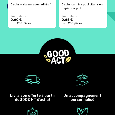
Cache webcam avec adhésif
Cache caméra publicitaire en
C
papier recyclé
i
Prix unitaire :
Prix unitaire :
Pr
0.60 €
0.65 €
2
250
250
pour
pièces
pour
pièces
p
Livraison offerte à partir
Un accompagnement
de 300€ HT d’achat
personnalisé