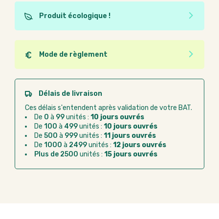
Produit écologique !
Ce produit est éco-conçu, il a été fabriqué à partir de
matériaux recyclés ou recyclables. Ces produits
peuvent plus facilement obtenir une seconde vie
Mode de règlement
après utilisation. L'origine de fabrication du produit
Quel que soit le mode de règlement, vous pouvez
n'entre pas dans les critères d'éco-conception.
passer commande en ligne sur Good Act.
Paiement CB :
paiement sécurisé par carte
Délais de livraison
bancaire
Ces délais s'entendent après validation de votre BAT.
Virement bancaire :
règlement sur facture
De
0
à
99
unités :
10 jours ouvrés
après la commande
De
100
à
499
unités :
10 jours ouvrés
De
500
à
999
unités :
11 jours ouvrés
Chorus Pro :
règlement par mandat
De
1000
à
2499
unités :
12 jours ouvrés
administratif après la commande
Plus de 2500
unités :
15 jours ouvrés