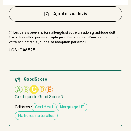
Ajouter au devis
UGS : GA6575
GoodScore
C
A
B
D
E
C’est quoi le Good Score ?
Critères :
Certificat
Marquage UE
Matières naturelles