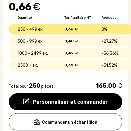
0,66
€
en
fibre
de
Quantité
Tarif unitaire HT
Réduction
blé
250 - 499
0,66
€
0%
500 - 999
0,48
€
27.27%
1000 - 2499
0,42
€
36.36%
2500 +
0,32
€
51.52%
250
165,00
€
Total pour
pièces :
Personnaliser et commander
Commander un échantillon