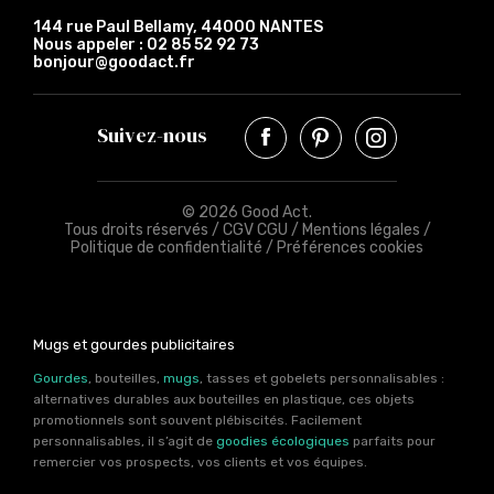
144 rue Paul Bellamy, 44000 NANTES
Nous appeler :
02 85 52 92 73
bonjour@goodact.fr
Suivez-nous
© 2026 Good Act.
Tous droits réservés /
CGV CGU
/
Mentions légales
/
Politique de confidentialité
/
Préférences cookies
Mugs et gourdes publicitaires
Gourdes
, bouteilles,
mugs
, tasses et gobelets personnalisables :
alternatives durables aux bouteilles en plastique, ces objets
promotionnels sont souvent plébiscités. Facilement
personnalisables, il s’agit de
goodies écologiques
parfaits pour
remercier vos prospects, vos clients et vos équipes.