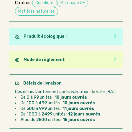
Critères :
Certificat
Marquage UE
Matières naturelles
Produit écologique !
Ce produit est éco-conçu, il a été fabriqué à partir de
matériaux recyclés ou recyclables. Ces produits
peuvent plus facilement obtenir une seconde vie
Mode de règlement
après utilisation. L'origine de fabrication du produit
Quel que soit le mode de règlement, vous pouvez
n'entre pas dans les critères d'éco-conception.
passer commande en ligne sur Good Act.
Paiement CB :
paiement sécurisé par carte
Délais de livraison
bancaire
Ces délais s'entendent après validation de votre BAT.
Virement bancaire :
règlement sur facture
De
0
à
99
unités :
10 jours ouvrés
après la commande
De
100
à
499
unités :
10 jours ouvrés
De
500
à
999
unités :
11 jours ouvrés
Chorus Pro :
règlement par mandat
De
1000
à
2499
unités :
12 jours ouvrés
administratif après la commande
Plus de 2500
unités :
15 jours ouvrés