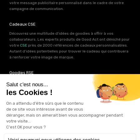
votre message publicitaire personnalisé dans le cadre de votre
campagne de communication.
Cadeaux CSE
Découvrez une multitude d’idées de goodies à offrir à vos
collaborateurs. Les experts produits de Good Act ont déniché pour
votre
CSE
près de 2000 références de cadeaux personnalisables.
Autant d’idées potentielles pour trouver le cadeau qui contribuera
à renforcer votre image de marque.
Goodies RSE
Vous souhaitez communiquer en accord avec vos valeurs ? Ca
tombe bien ! Un grand nombre de produits présents sur Good Act
sont fabriqués en France et en Europe.
Notre sélection RSE
vous
permet de trouver un goodies parfait pour votre campagne de
communication. Des produits fabriqués avec amour dans de
bonnes conditions et un impact limité sur la planête.