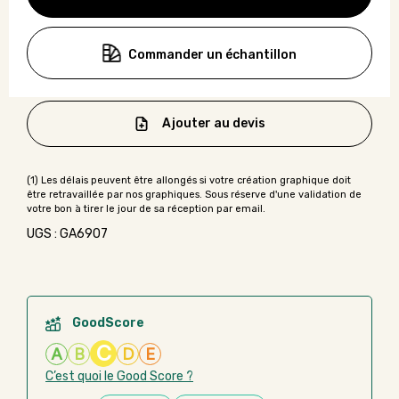
Commander un échantillon
Ajouter au devis
UGS : GA6907
GoodScore
C
A
B
D
E
C’est quoi le Good Score ?