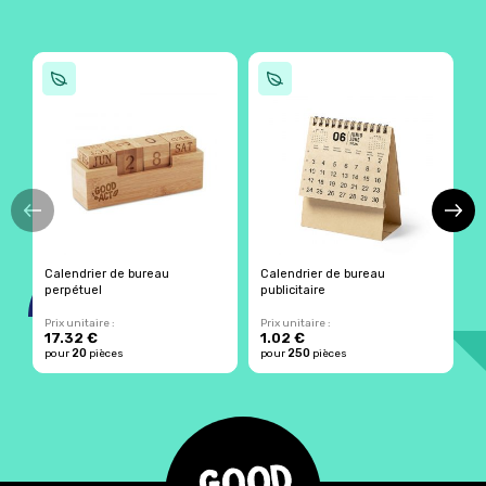
Calendrier de bureau
Calendrier de bureau
C
perpétuel
publicitaire
Prix unitaire :
Prix unitaire :
Pr
17.32 €
1.02 €
9
20
250
pour
pièces
pour
pièces
p