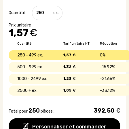
quantité
de
Calendrier
perpétuel
1,57
€
en
carton
recyclé
Quantité
Tarif unitaire HT
Réduction
250 - 499
1,57
€
0%
500 - 999
1,32
€
15.92%
1000 - 2499
1,23
€
21.66%
2500 +
1,05
€
33.12%
250
392,50
€
Total pour
pièces :
Personnaliser et commander