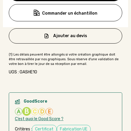
Commander un échantillon
Ajouter au devis
UGS : GASHE10
GoodScore
B
A
C
D
E
C’est quoi le Good Score ?
Critères :
Certificat
Fabrication UE