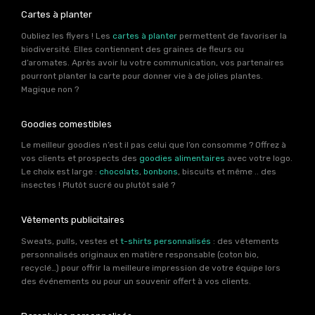
Cartes à planter
Oubliez les flyers ! Les
cartes à planter
permettent de favoriser la
biodiversité. Elles contiennent des graines de fleurs ou
d’aromates. Après avoir lu votre communication, vos partenaires
pourront planter la carte pour donner vie à de jolies plantes.
Magique non ?
Goodies comestibles
Le meilleur goodies n’est il pas celui que l’on consomme ? Offrez à
vos clients et prospects des
goodies alimentaires
avec votre logo.
Le choix est large :
chocolats
,
bonbons
, biscuits et même .. des
insectes ! Plutôt sucré ou plutôt salé ?
Vêtements publicitaires
Sweats, pulls, vestes et
t-shirts personnalisés
: des vêtements
personnalisés originaux en matière responsable (coton bio,
recyclé…) pour offrir la meilleure impression de votre équipe lors
des événements ou pour un souvenir offert à vos clients.