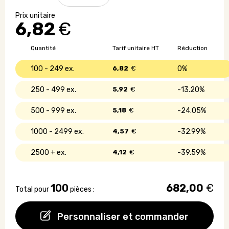
Calendrier
à
6,82
€
planter
avec
support
Quantité
Tarif unitaire HT
Réduction
100 - 249
6,82
€
0%
250 - 499
5,92
€
13.20%
500 - 999
5,18
€
24.05%
1000 - 2499
4,57
€
32.99%
2500 +
4,12
€
39.59%
100
682,00
€
Total pour
pièces :
Personnaliser et commander