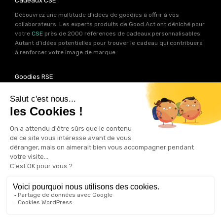
Cadeaux CSE
Découvrez une multitude d’idées de goodies à offrir à vos
collaborateurs. Les experts produits de Good Act ont déniché pour
votre
CSE
près de 2000 références de cadeaux personnalisables.
Autant d’idées potentielles pour trouver le cadeau qui contribuera
à renforcer votre image de marque.
Goodies RSE
Vous souhaitez communiquer en accord avec vos valeurs ? Ca
tombe bien ! Un grand nombre de produits présents sur Good Act
sont fabriqués en France et en Europe.
Notre sélection RSE
vous
permet de trouver un goodies parfait pour votre campagne de
communication. Des produits fabriqués avec amour dans de
bonnes conditions et un impact limité sur la planête.