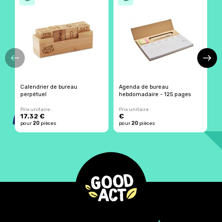
Calendrier de bureau
Agenda de bureau
C
perpétuel
hebdomadaire - 125 pages
c
Prix unitaire :
Prix unitaire :
Pr
17.32 €
€
1
20
20
pour
pièces
pour
pièces
p