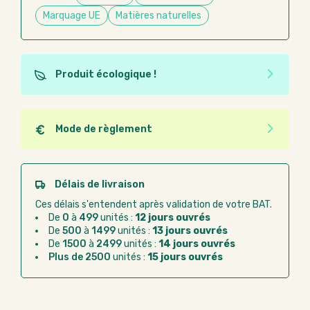
Marquage UE
Matières naturelles
Produit écologique !
Ce produit est éco-conçu, il a été fabriqué à partir de
matériaux recyclés ou recyclables. Ces produits
peuvent plus facilement obtenir une seconde vie
Mode de règlement
après utilisation. L'origine de fabrication du produit
Quel que soit le mode de règlement, vous pouvez
n'entre pas dans les critères d'éco-conception.
passer commande en ligne sur Good Act.
Paiement CB :
paiement sécurisé par carte
Délais de livraison
bancaire
Ces délais s'entendent après validation de votre BAT.
Virement bancaire :
règlement sur facture
De
0
à
499
unités :
12 jours ouvrés
après la commande
De
500
à
1499
unités :
13 jours ouvrés
De
1500
à
2499
unités :
14 jours ouvrés
Chorus Pro :
règlement par mandat
Plus de 2500
unités :
15 jours ouvrés
administratif après la commande