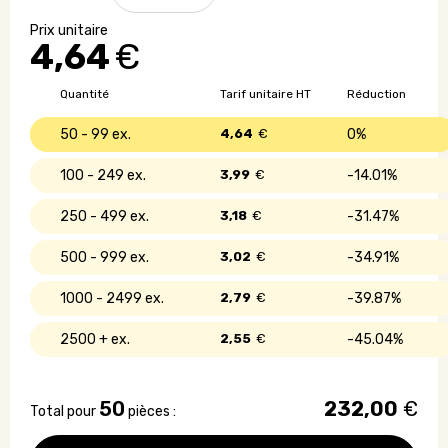
Carnet
A5
4,64
€
couverture
souple
en
Quantité
Tarif unitaire HT
Réduction
liège
50 - 99
4,64
€
0%
100 - 249
3,99
€
14.01%
250 - 499
3,18
€
31.47%
500 - 999
3,02
€
34.91%
1000 - 2499
2,79
€
39.87%
2500 +
2,55
€
45.04%
50
232,00
€
Total pour
pièces :