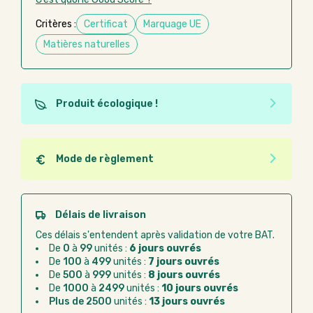
Critères :
Certificat
Marquage UE
Matières naturelles
Produit écologique !
Ce produit est éco-conçu, il a été fabriqué à partir de
matériaux recyclés ou recyclables. Ces produits
peuvent plus facilement obtenir une seconde vie
Mode de règlement
après utilisation. L'origine de fabrication du produit
Quel que soit le mode de règlement, vous pouvez
n'entre pas dans les critères d'éco-conception.
passer commande en ligne sur Good Act.
Paiement CB :
paiement sécurisé par carte
Délais de livraison
bancaire
Ces délais s'entendent après validation de votre BAT.
Virement bancaire :
règlement sur facture
De
0
à
99
unités :
6 jours ouvrés
après la commande
De
100
à
499
unités :
7 jours ouvrés
De
500
à
999
unités :
8 jours ouvrés
Chorus Pro :
règlement par mandat
De
1000
à
2499
unités :
10 jours ouvrés
administratif après la commande
Plus de 2500
unités :
13 jours ouvrés