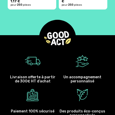
1.17 €
€
250
250
pour
pièces
pour
pièces
p
Livraison offerte à partir
Un accompagnement
de 300€ HT d’achat
personnalisé
Paiement 100% sécurisé
Des produits éco-conçus