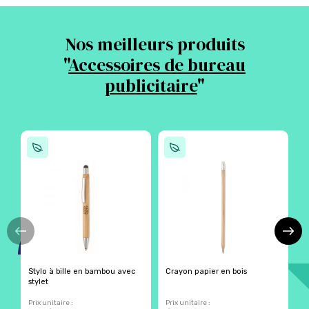
Nos meilleurs produits
"
Accessoires de bureau
publicitaire
"
Stylo à bille en bambou avec
Crayon papier en bois
S
stylet
b
Prix unitaire :
Prix unitaire :
Pr