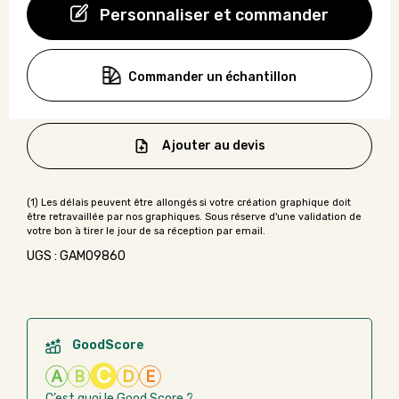
Personnaliser et commander
Commander un échantillon
Ajouter au devis
UGS : GAMO9860
GoodScore
C
A
B
D
E
C’est quoi le Good Score ?