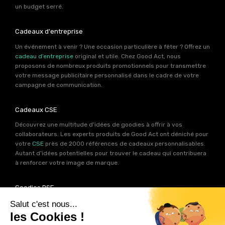
un budget serré.
Cadeaux d'entreprise
Un événement à venir ? Une occasion particulière à fêter ? Offrez un
cadeau d’entreprise
original et utile. Chez Good Act, nous
proposons de nombreux produits promotionnels pour transmettre
votre message publicitaire personnalisé dans le cadre de votre
campagne de communication.
Cadeaux CSE
Découvrez une multitude d’idées de goodies à offrir à vos
collaborateurs. Les experts produits de Good Act ont déniché pour
votre
CSE
près de 2000 références de cadeaux personnalisables.
Autant d’idées potentielles pour trouver le cadeau qui contribuera
à renforcer votre image de marque.
Goodies RSE
Vous souhaitez communiquer en accord avec vos valeurs ? Ca
tombe bien ! Un grand nombre de produits présents sur Good Act
sont fabriqués en France et en Europe.
Notre sélection RSE
vous