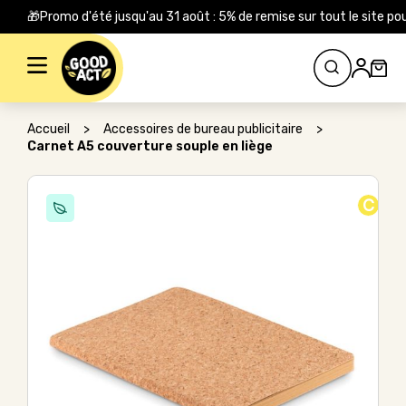
🎁Promo d'été jusqu'au 31 août : 5% de remise sur tout le site
Rechercher :
Accueil
>
Accessoires de bureau publicitaire
>
Carnet A5 couverture souple en liège
C