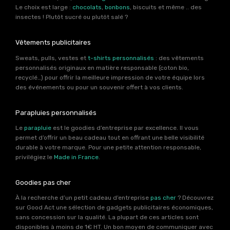
Le choix est large :
chocolats
,
bonbons
, biscuits et même .. des
insectes ! Plutôt sucré ou plutôt salé ?
Vêtements publicitaires
Sweats, pulls, vestes et
t-shirts personnalisés
: des vêtements
personnalisés originaux en matière responsable (coton bio,
recyclé…) pour offrir la meilleure impression de votre équipe lors
des événements ou pour un souvenir offert à vos clients.
Parapluies personnalisés
Le
parapluie
est le goodies d’entreprise par excellence. Il vous
permet d’offrir un beau cadeau tout en offrant une belle visibilité
durable à votre marque. Pour une petite attention responsable,
privilégiez le
Made in France
.
Goodies pas cher
À la recherche d’un petit cadeau d’entreprise
pas cher
? Découvrez
sur Good Act une sélection de gadgets publicitaires économiques,
sans concession sur la qualité. La plupart de ces articles sont
disponibles à moins de 1€ HT. Un bon moyen de communiquer avec