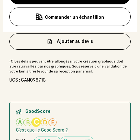
Commander un échantillon
Ajouter au devis
UGS : GAMO9871C
GoodScore
C
A
B
D
E
C’est quoi le Good Score ?