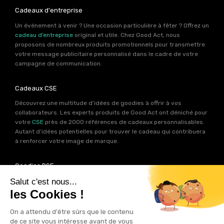
Cadeaux d'entreprise
Un événement à venir ? Une occasion particulière à fêter ? Offrez un
cadeau d’entreprise
original et utile. Chez Good Act, nous
proposons de nombreux produits promotionnels pour transmettre
votre message publicitaire personnalisé dans le cadre de votre
campagne de communication.
Cadeaux CSE
Découvrez une multitude d’idées de goodies à offrir à vos
collaborateurs. Les experts produits de Good Act ont déniché pour
votre
CSE
près de 2000 références de cadeaux personnalisables.
Autant d’idées potentielles pour trouver le cadeau qui contribuera
à renforcer votre image de marque.
Goodies RSE
Vous souhaitez communiquer en accord avec vos valeurs ? Ca
tombe bien ! Un grand nombre de produits présents sur Good Act
sont fabriqués en France et en Europe.
Notre sélection RSE
vous
permet de trouver un goodies parfait pour votre campagne de
communication. Des produits fabriqués avec amour dans de