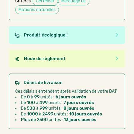
Critères :
Certificat
Marquage UE
Matières naturelles
Produit écologique !
Ce produit est éco-conçu, il a été fabriqué à partir de
matériaux recyclés ou recyclables. Ces produits
peuvent plus facilement obtenir une seconde vie
Mode de règlement
après utilisation. L'origine de fabrication du produit
Quel que soit le mode de règlement, vous pouvez
n'entre pas dans les critères d'éco-conception.
passer commande en ligne sur Good Act.
Paiement CB :
paiement sécurisé par carte
Délais de livraison
bancaire
Ces délais s'entendent après validation de votre BAT.
Virement bancaire :
règlement sur facture
De
0
à
99
unités :
6 jours ouvrés
après la commande
De
100
à
499
unités :
7 jours ouvrés
De
500
à
999
unités :
8 jours ouvrés
Chorus Pro :
règlement par mandat
De
1000
à
2499
unités :
10 jours ouvrés
administratif après la commande
Plus de 2500
unités :
13 jours ouvrés