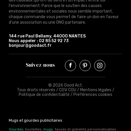
des cadeaux qui ont du sens et un impact limité sur
l'environnement. Parce que le soutien des causes
environnementales et sociales nous semble important,
chaque commande vous permet de faire un don en faveur
d'une association ou une ONG partenaire.
144 rue Paul Bellamy, 44000 NANTES
Nous appeler :
02 85 52 92 73
bonjour@goodact.fr
Suivez-nous
© 2026 Good Act.
Tous droits réservés /
CGV CGU
/
Mentions légales
/
Politique de confidentialité
/
Préférences cookies
Mugs et gourdes publicitaires
Gourdes
, bouteilles,
mugs
, tasses et gobelets personnalisables :