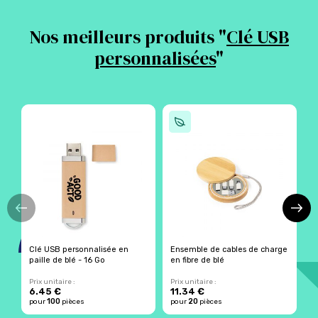
Nos meilleurs produits "
Clé USB
personnalisées
"
Clé USB personnalisée en
Ensemble de cables de charge
C
paille de blé - 16 Go
en fibre de blé
Prix unitaire :
Prix unitaire :
Pr
6.45 €
11.34 €
9
100
20
pour
pièces
pour
pièces
p