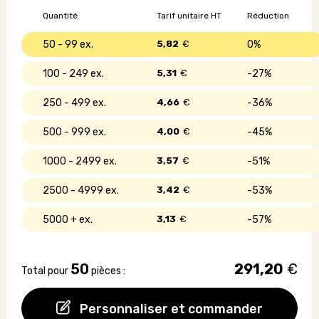
de
Quantité
Tarif unitaire HT
Réduction
blé
-
50 - 99
5,82
€
0%
16
Go
100 - 249
5,31
€
27%
250 - 499
4,66
€
36%
500 - 999
4,00
€
45%
1000 - 2499
3,57
€
51%
2500 - 4999
3,42
€
53%
5000 +
3,13
€
57%
50
291,20
€
Total pour
pièces :
Personnaliser et commander