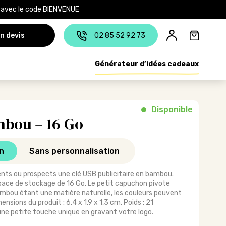
e avec le code BIENVENUE
n devis
02 85 52 92 73
Générateur d’idées cadeaux
Disponible
mbou – 16 Go
n
Sans personnalisation
ients ou prospects une clé USB publicitaire en bambou.
pace de stockage de 16 Go. Le petit capuchon pivote
 bambou étant une matière naturelle, les couleurs peuvent
ensions du produit : 6,4 x 1,9 x 1,3 cm. Poids : 21
ne petite touche unique en gravant votre logo.