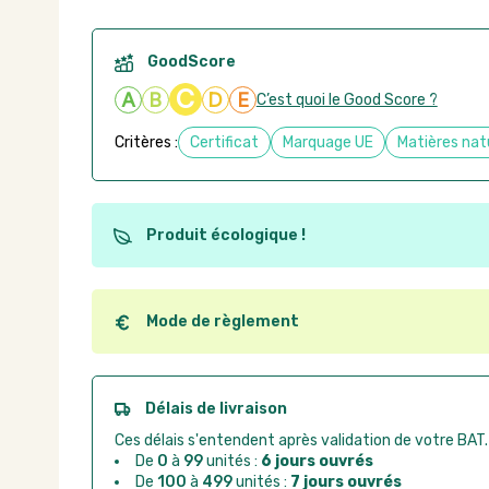
GoodScore
C
A
B
D
E
C’est quoi le Good Score ?
Critères :
Certificat
Marquage UE
Matières nat
Produit écologique !
Ce produit est éco-conçu, il a été fabriqué à partir d
recyclables. Ces produits peuvent plus facilement ob
utilisation. L'origine de fabrication du produit n'entre
Mode de règlement
conception.
Quel que soit le mode de règlement, vous pouvez pas
Good Act.
Paiement CB :
paiement sécurisé par carte banc
Délais de livraison
Virement bancaire :
règlement sur facture apr
Ces délais s'entendent après validation de votre BAT.
Chorus Pro :
règlement par mandat administrat
De
0
à
99
unités :
6 jours ouvrés
De
100
à
499
unités :
7 jours ouvrés