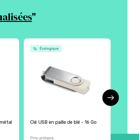
alisées
"
Écologique
Écol
 métal
Clé USB en paille de blé - 16 Go
Clé USB 
protecti
Prix unitaire :
Prix unita