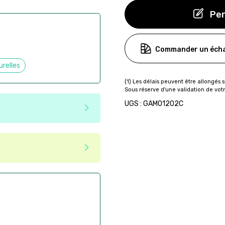
Per
Commander un écha
urelles
UGS : GAMO1202C
e matériaux recyclés ou
tenir une seconde vie après
 pas dans les critères d'éco-
ser commande en ligne sur
aire
ès la commande
if après la commande