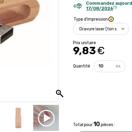
Commandez aujourd
(1)
17/08/2026
Type d'impression
9,83
€
quantité
de
Clé
USB
en
bambou
-
16
Go
10
Total pour
pièces :