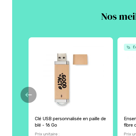
Nos meil
Éc
Clé USB personnalisée en paille de
Ensem
blé - 16 Go
fibre 
Prix unitaire :
Prix un