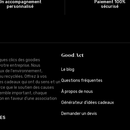
Un accompagnement
Paiement 100%
personnalisé
sécurisé
Good Act
ques clics des goodies
votre entreprise. Nous
Le blog
ux de l'environnement,
ou recyclées. Offrez à vos
Questions fréquentes
des cadeaux qui ont du sens et un
rce que le soutien des causes
À propos de nous
semble important, chaque
n en faveur d'une association
Générateur d’idées cadeaux
Demander un devis
TES