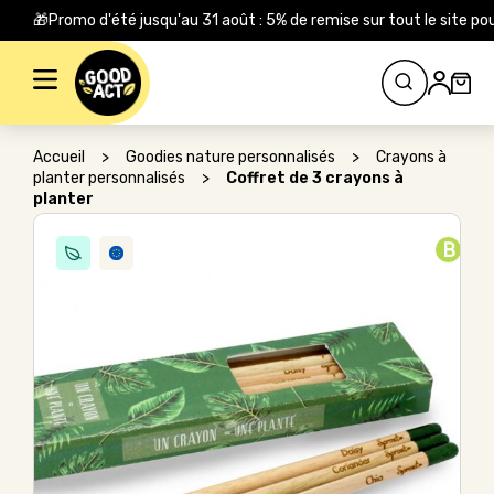
🎁Promo d'été jusqu'au 31 août : 5% de remise sur tout le site
Rechercher :
Accueil
>
Goodies nature personnalisés
>
Crayons à
planter personnalisés
>
Coffret de 3 crayons à
planter
B