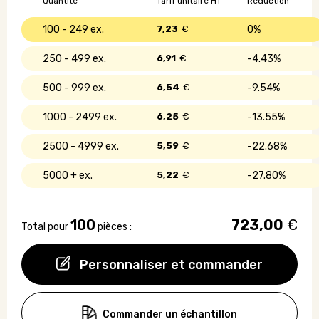
Quantité
Tarif unitaire HT
Réduction
planter
100 - 249
7,23
€
0%
250 - 499
6,91
€
4.43%
500 - 999
6,54
€
9.54%
1000 - 2499
6,25
€
13.55%
2500 - 4999
5,59
€
22.68%
5000 +
5,22
€
27.80%
100
723,00
€
Total pour
pièces :
Personnaliser et commander
Commander un échantillon