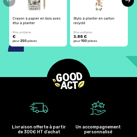
Crayon à papier en bois avec
Stylo à planter en carton
C
étui à planter
recyclé
p
Prix unitaire :
Prix unitaire :
Pr
€
3.88 €
3
250
100
pour
pièces
pour
pièces
p
Livraison offerte à partir
Un accompagnement
de 300€ HT d’achat
personnalisé