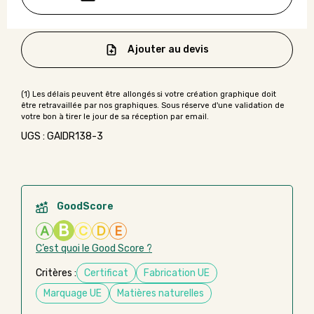
Ajouter au devis
UGS : GAIDR138-3
GoodScore
B
A
C
D
E
C’est quoi le Good Score ?
Critères :
Certificat
Fabrication UE
Marquage UE
Matières naturelles