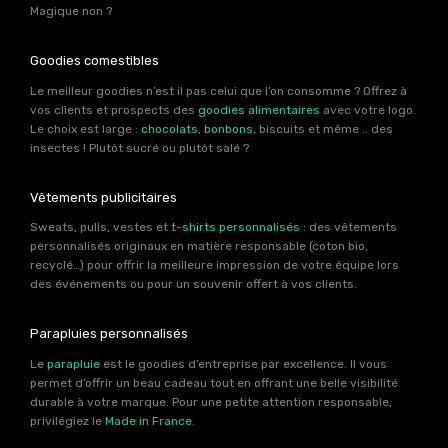
Magique non ?
Goodies comestibles
Le meilleur goodies n’est il pas celui que l’on consomme ? Offrez à
vos clients et prospects des
goodies alimentaires
avec votre logo.
Le choix est large :
chocolats
,
bonbons
, biscuits et même .. des
insectes ! Plutôt sucré ou plutôt salé ?
Vêtements publicitaires
Sweats, pulls, vestes et
t-shirts personnalisés
: des vêtements
personnalisés originaux en matière responsable (coton bio,
recyclé…) pour offrir la meilleure impression de votre équipe lors
des événements ou pour un souvenir offert à vos clients.
Parapluies personnalisés
Le
parapluie
est le goodies d’entreprise par excellence. Il vous
permet d’offrir un beau cadeau tout en offrant une belle visibilité
durable à votre marque. Pour une petite attention responsable,
privilégiez le
Made in France
.