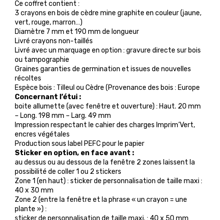
Ce coffret contient :
3 crayons en bois de cèdre mine graphite en couleur (jaune,
vert, rouge, marron…)
Diamètre 7 mm et 190 mm de longueur
Livré crayons non-taillés
Livré avec un marquage en option : gravure directe sur bois
ou tampographie
Graines garanties de germination et issues de nouvelles
récoltes
Espèce bois : Tilleul ou Cèdre (Provenance des bois : Europe
Concernant l’étui :
boite allumette (avec fenêtre et ouverture) : Haut. 20 mm
– Long. 198 mm – Larg. 49 mm
Impression respectant le cahier des charges Imprim’Vert,
encres végétales
Production sous label PEFC pour le papier
Sticker en option, en face avant :
au dessus ou au dessous de la fenêtre 2 zones laissent la
possibilité de coller 1 ou 2 stickers
Zone 1 (en haut) : sticker de personnalisation de taille maxi :
40 x 30 mm
Zone 2 (entre la fenêtre et la phrase « un crayon = une
plante ») :
sticker de personnalisation de taille maxi. : 40 x 50 mm