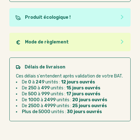
Produit écologique !
Ce produit est éco-conçu, il a été fabriqué à partir de
matériaux recyclés ou recyclables. Ces produits
peuvent plus facilement obtenir une seconde vie
Mode de règlement
après utilisation. L'origine de fabrication du produit
Quel que soit le mode de règlement, vous pouvez
n'entre pas dans les critères d'éco-conception.
passer commande en ligne sur Good Act.
Paiement CB :
paiement sécurisé par carte
Délais de livraison
bancaire
Ces délais s'entendent après validation de votre BAT.
Virement bancaire :
règlement sur facture
De
0
à
249
unités :
12 jours ouvrés
après la commande
De
250
à
499
unités :
15 jours ouvrés
De
500
à
999
unités :
17 jours ouvrés
Chorus Pro :
règlement par mandat
De
1000
à
2499
unités :
20 jours ouvrés
administratif après la commande
De
2500
à
4999
unités :
25 jours ouvrés
Plus de 5000
unités :
30 jours ouvrés