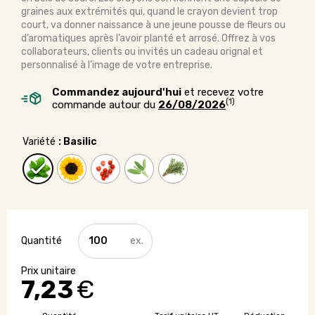
graines aux extrémités qui, quand le crayon devient trop
court, va donner naissance à une jeune pousse de fleurs ou
d’aromatiques après l’avoir planté et arrosé. Offrez à vos
collaborateurs, clients ou invités un cadeau orignal et
personnalisé à l’image de votre entreprise.
Commandez aujourd'hui
et recevez votre
(1)
commande autour du
26/08/2026
Variété
: Basilic
quantité
de
Coffret
de
7,23
€
3
crayons
à