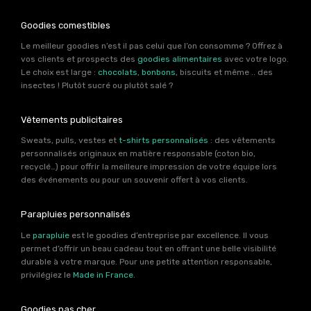
Goodies comestibles
Le meilleur goodies n’est il pas celui que l’on consomme ? Offrez à
vos clients et prospects des
goodies alimentaires
avec votre logo.
Le choix est large :
chocolats
,
bonbons
, biscuits et même .. des
insectes ! Plutôt sucré ou plutôt salé ?
Vêtements publicitaires
Sweats, pulls, vestes et
t-shirts personnalisés
: des vêtements
personnalisés originaux en matière responsable (coton bio,
recyclé…) pour offrir la meilleure impression de votre équipe lors
des événements ou pour un souvenir offert à vos clients.
Parapluies personnalisés
Le
parapluie
est le goodies d’entreprise par excellence. Il vous
permet d’offrir un beau cadeau tout en offrant une belle visibilité
durable à votre marque. Pour une petite attention responsable,
privilégiez le
Made in France
.
Goodies pas cher