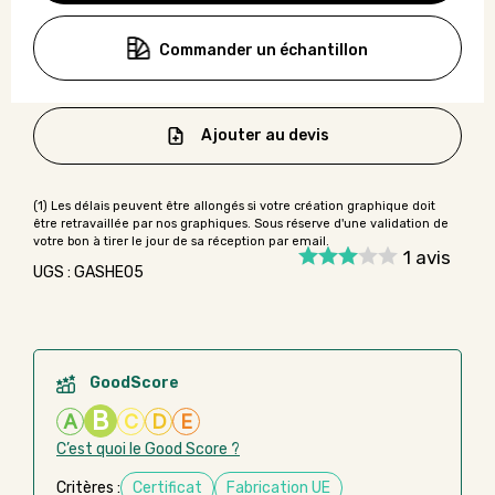
Commander un échantillon
Ajouter au devis
1
avis
UGS : GASHE05
GoodScore
B
A
C
D
E
C’est quoi le Good Score ?
Critères :
Certificat
Fabrication UE