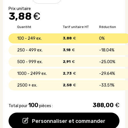
Stylo
à
3,88
€
planter
en
carton
Quantité
Tarif unitaire HT
Réduction
recyclé
100 - 249
3,88
€
0%
250 - 499
3,18
€
18.04%
500 - 999
2,91
€
25.00%
1000 - 2499
2,73
€
29.64%
2500 +
2,58
€
33.51%
100
388,00
€
Total pour
pièces :
Personnaliser et commander