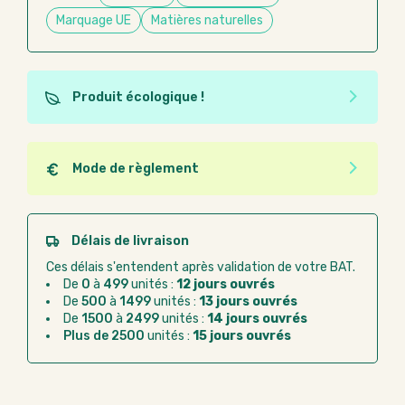
Marquage UE
Matières naturelles
Produit écologique !
Ce produit est éco-conçu, il a été fabriqué à partir de
matériaux recyclés ou recyclables. Ces produits
peuvent plus facilement obtenir une seconde vie
Mode de règlement
après utilisation. L'origine de fabrication du produit
Quel que soit le mode de règlement, vous pouvez
n'entre pas dans les critères d'éco-conception.
passer commande en ligne sur Good Act.
Paiement CB :
paiement sécurisé par carte
Délais de livraison
bancaire
Ces délais s'entendent après validation de votre BAT.
Virement bancaire :
règlement sur facture
De
0
à
499
unités :
12 jours ouvrés
après la commande
De
500
à
1499
unités :
13 jours ouvrés
De
1500
à
2499
unités :
14 jours ouvrés
Chorus Pro :
règlement par mandat
Plus de 2500
unités :
15 jours ouvrés
administratif après la commande