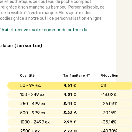
ique et esthétique, ce couteau de poche compact
urel grâce à son manche au bambou. Personnalisable, ce
 la visibilité à votre marque. Alors ajoutez dès
odies grâce à notre outil de personnalisation en ligne.
'hui
et recevez votre commande autour du
e laser (ton sur ton)
Quantité
Tarif unitaire HT
Réduction
50 - 99
4,61
€
0%
100 - 249
4,01
€
13.02%
250 - 499
3,41
€
26.03%
500 - 999
3,22
€
30.15%
1000 - 2499
2,99
€
35.14%
2500 +
2,73
€
40.78%