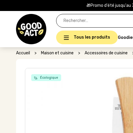
🎁Promo d'été jusqu'au 
Rechercher :
Tous les produits
Goodie
Accueil
>
Maison et cuisine
>
Accessoires de cuisine
Écologique