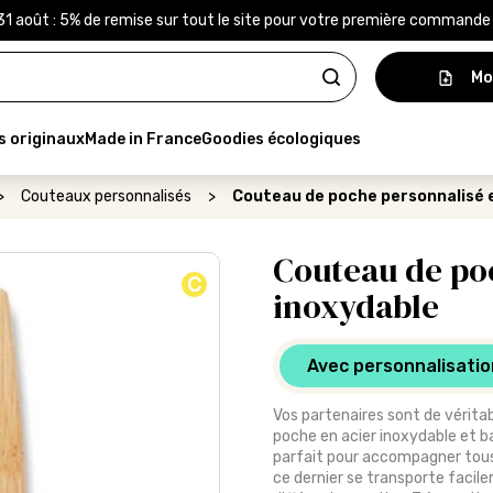
31 août : 5% de remise sur tout le site pour votre première command
Mo
s originaux
Made in France
Goodies écologiques
>
Couteaux personnalisés
>
Couteau de poche personnalisé e
Couteau de poc
C
inoxydable
Avec personnalisatio
Vos partenaires sont de véritab
poche en acier inoxydable et b
parfait pour accompagner tous 
ce dernier se transporte faci