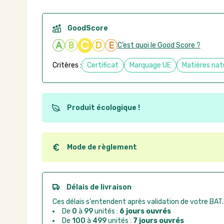
GoodScore
C
A
B
D
E
C’est quoi le Good Score ?
Critères :
Certificat
Marquage UE
Matières nat
Produit écologique !
Ce produit est éco-conçu, il a été fabriqué à partir d
recyclables. Ces produits peuvent plus facilement ob
utilisation. L'origine de fabrication du produit n'entre
Mode de règlement
conception.
Quel que soit le mode de règlement, vous pouvez pas
Good Act.
Paiement CB :
paiement sécurisé par carte banc
Délais de livraison
Virement bancaire :
règlement sur facture apr
Ces délais s'entendent après validation de votre BAT.
Chorus Pro :
règlement par mandat administrat
De
0
à
99
unités :
6 jours ouvrés
De
100
à
499
unités :
7 jours ouvrés