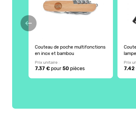
Couteau de poche multifonctions
Coute
en inox et bambou
lamp
Prix unitaire :
Prix un
7.37 €
pour
50
pièces
7.42