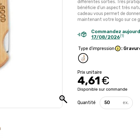
différentes sorties. Très prat
bénéficie d’un aspect très nat
cadeau vous permet de donner de
maintenant votre logo sur ce go
Commandez aujourd
(1)
17/08/2026
Type d'impression
: Gravur
4,61
€
Disponible sur commande
quantité
de
Couteau
de
poche
personnalisé
en