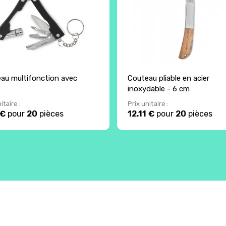
au multifonction avec
Couteau pliable en acier
e
inoxydable - 6 cm
itaire :
Prix unitaire :
 €
pour
20
pièces
12.11 €
pour
20
pièces