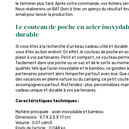
le terminer plus tard. Après votre commande, vos fichiers sero
Nous réaliserons un BAT (bon à tirer, un aperçu du résultat fin
email pour lancer la production.
Le couteau de poche en acier inoxyda
durable
Si vous êtes à la recherche d’un beau cadeau utile et durable 
vous êtes au bon endroit. En effet, le couteau de poche en aci
plaisir à vos partenaires. Petit et compact, ce couteau permet
facilement dans une poche ou un sac et de le sortir au mom
qualités tels que l’acier inoxydable et le bambou, ce goodies 
partenaires pourront alors l’emporter partout avec eux. Que c
des vacances en pleine nature ou du camping, ce petit coute
accompagnera partout. N’attendez- plus, personnalisez maint
cadeau unique et durable à vos partenaires.
Caractéristiques techniques :
Matière principale : acier inoxydable et bambou
Dimensions : 9,7 X 2,5 X 1,1 cm
Volume : 0.07 cdm3
Poids de l’article : 0,048 kg