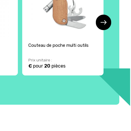
Couteau de poche multi outils
Lot de 3
Prix unitaire :
Prix unita
€
pour
20
pièces
24.53 