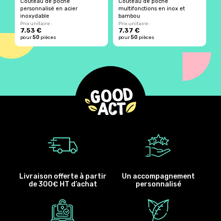
Couteau de poche
Couteau de poche
A
personnalisé en acier
multifonctions en inox et
a
inoxydable
bambou
Prix unitaire :
Prix unitaire :
Pr
7.53 €
7.37 €
3
50
50
pour
pièces
pour
pièces
p
Livraison offerte à partir
Un accompagnement
de 300€ HT d’achat
personnalisé