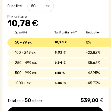
quantité
de
Couteau
pliable
10,78
€
en
aluminium
et
Quantité
Tarif unitaire HT
Réduction
inox
50 - 99
10,78
€
0%
100 - 249
8,32
€
22.82%
250 - 499
6,94
€
35.62%
500 - 999
6,15
€
42.95%
1000 +
5,85
€
45.73%
50
539,00
€
Total pour
pièces :