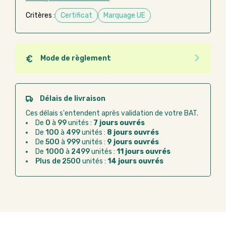
Critères :
Certificat
Marquage UE
Mode de règlement
Quel que soit le mode de règlement, vous pouvez
passer commande en ligne sur Good Act.
Paiement CB :
paiement sécurisé par carte
Délais de livraison
bancaire
Ces délais s'entendent après validation de votre BAT.
Virement bancaire :
règlement sur facture
De
0
à
99
unités :
7 jours ouvrés
après la commande
De
100
à
499
unités :
8 jours ouvrés
De
500
à
999
unités :
9 jours ouvrés
Chorus Pro :
règlement par mandat
De
1000
à
2499
unités :
11 jours ouvrés
administratif après la commande
Plus de 2500
unités :
14 jours ouvrés