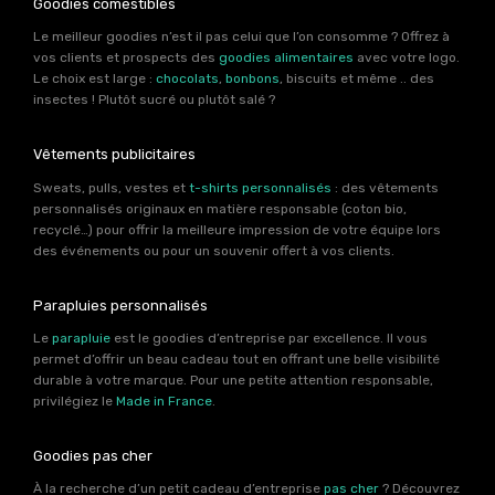
Goodies comestibles
Le meilleur goodies n’est il pas celui que l’on consomme ? Offrez à
vos clients et prospects des
goodies alimentaires
avec votre logo.
Le choix est large :
chocolats
,
bonbons
, biscuits et même .. des
insectes ! Plutôt sucré ou plutôt salé ?
Vêtements publicitaires
Sweats, pulls, vestes et
t-shirts personnalisés
: des vêtements
personnalisés originaux en matière responsable (coton bio,
recyclé…) pour offrir la meilleure impression de votre équipe lors
des événements ou pour un souvenir offert à vos clients.
Parapluies personnalisés
Le
parapluie
est le goodies d’entreprise par excellence. Il vous
permet d’offrir un beau cadeau tout en offrant une belle visibilité
durable à votre marque. Pour une petite attention responsable,
privilégiez le
Made in France
.
Goodies pas cher
À la recherche d’un petit cadeau d’entreprise
pas cher
? Découvrez