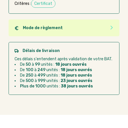
Critères :
Certificat
Mode de règlement
Quel que soit le mode de règlement, vous pouvez
passer commande en ligne sur Good Act.
Paiement CB :
paiement sécurisé par carte
Délais de livraison
bancaire
Ces délais s'entendent après validation de votre BAT.
Virement bancaire :
règlement sur facture
De
50
à
99
unités :
18 jours ouvrés
après la commande
De
100
à
249
unités :
18 jours ouvrés
De
250
à
499
unités :
18 jours ouvrés
Chorus Pro :
règlement par mandat
De
500
à
999
unités :
23 jours ouvrés
administratif après la commande
Plus de 1000
unités :
38 jours ouvrés