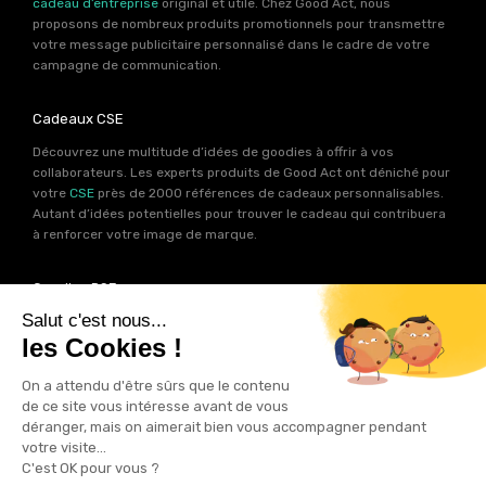
cadeau d’entreprise
original et utile. Chez Good Act, nous
proposons de nombreux produits promotionnels pour transmettre
votre message publicitaire personnalisé dans le cadre de votre
campagne de communication.
Cadeaux CSE
Découvrez une multitude d’idées de goodies à offrir à vos
collaborateurs. Les experts produits de Good Act ont déniché pour
votre
CSE
près de 2000 références de cadeaux personnalisables.
Autant d’idées potentielles pour trouver le cadeau qui contribuera
à renforcer votre image de marque.
Goodies RSE
Vous souhaitez communiquer en accord avec vos valeurs ? Ca
tombe bien ! Un grand nombre de produits présents sur Good Act
sont fabriqués en France et en Europe.
Notre sélection RSE
vous
permet de trouver un goodies parfait pour votre campagne de
communication. Des produits fabriqués avec amour dans de
bonnes conditions et un impact limité sur la planête.