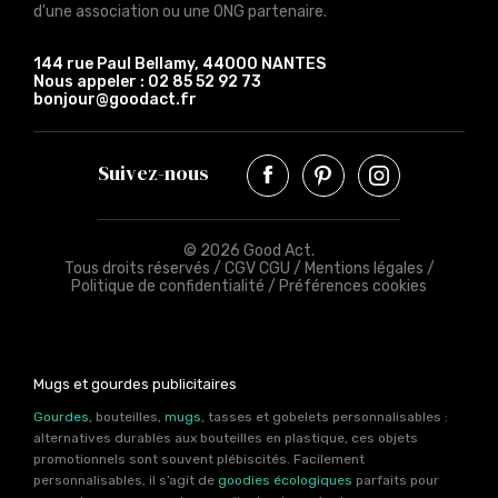
d'une association ou une ONG partenaire.
144 rue Paul Bellamy, 44000 NANTES
Nous appeler :
02 85 52 92 73
bonjour@goodact.fr
Suivez-nous
© 2026 Good Act.
Tous droits réservés /
CGV CGU
/
Mentions légales
/
Politique de confidentialité
/
Préférences cookies
Mugs et gourdes publicitaires
Gourdes
, bouteilles,
mugs
, tasses et gobelets personnalisables :
alternatives durables aux bouteilles en plastique, ces objets
promotionnels sont souvent plébiscités. Facilement
personnalisables, il s’agit de
goodies écologiques
parfaits pour