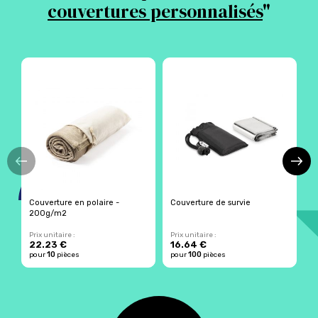
couvertures personnalisés
"
Couverture en polaire -
Couverture de survie
C
200g/m2
t
Prix unitaire :
Prix unitaire :
Pr
22.23 €
16.64 €
10
100
pour
pièces
pour
pièces
p