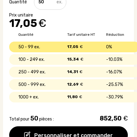
de
Couverture
polaire
17,05
€
entièrement
personnalisée
Quantité
Tarif unitaire HT
Réduction
50 - 99
17,05
€
0%
100 - 249
15,34
€
10.03%
250 - 499
14,31
€
16.07%
500 - 999
12,69
€
25.57%
1000 +
11,80
€
30.79%
50
852,50
€
Total pour
pièces :
Personnaliser et commander