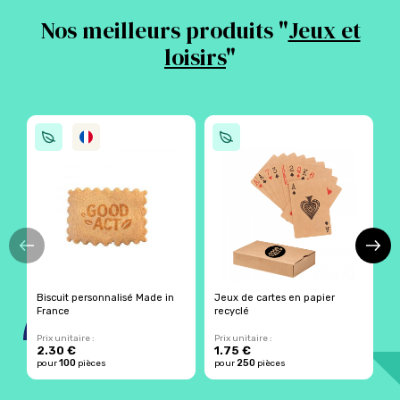
Nos meilleurs produits "
Jeux et
loisirs
"
Biscuit personnalisé Made in
Jeux de cartes en papier
E
France
recyclé
t
Prix unitaire :
Prix unitaire :
Pr
2.30 €
1.75 €
2
100
250
pour
pièces
pour
pièces
p