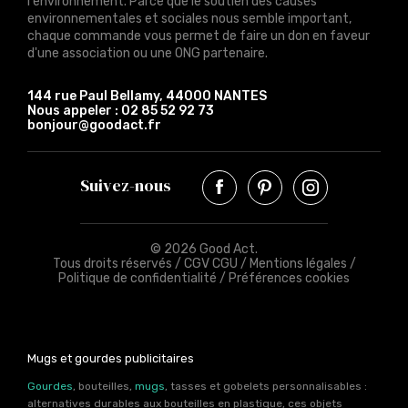
l'environnement. Parce que le soutien des causes
environnementales et sociales nous semble important,
chaque commande vous permet de faire un don en faveur
d'une association ou une ONG partenaire.
144 rue Paul Bellamy, 44000 NANTES
Nous appeler :
02 85 52 92 73
bonjour@goodact.fr
Suivez-nous
© 2026 Good Act.
Tous droits réservés /
CGV CGU
/
Mentions légales
/
Politique de confidentialité
/
Préférences cookies
Mugs et gourdes publicitaires
Gourdes
, bouteilles,
mugs
, tasses et gobelets personnalisables :
alternatives durables aux bouteilles en plastique, ces objets