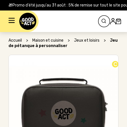
🎁Promo d'été jusqu'au 31 août : 5% de remise sur tout le site
Rechercher :
Accueil
>
Maison et cuisine
>
Jeux et loisirs
>
Jeu
de pétanque à personnaliser
C