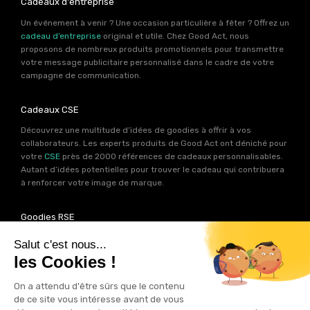
Cadeaux d'entreprise
Un événement à venir ? Une occasion particulière à fêter ? Offrez un
cadeau d’entreprise
original et utile. Chez Good Act, nous
proposons de nombreux produits promotionnels pour transmettre
votre message publicitaire personnalisé dans le cadre de votre
campagne de communication.
Cadeaux CSE
Découvrez une multitude d’idées de goodies à offrir à vos
collaborateurs. Les experts produits de Good Act ont déniché pour
votre
CSE
près de 2000 références de cadeaux personnalisables.
Autant d’idées potentielles pour trouver le cadeau qui contribuera
à renforcer votre image de marque.
Goodies RSE
Vous souhaitez communiquer en accord avec vos valeurs ? Ca
tombe bien ! Un grand nombre de produits présents sur Good Act
sont fabriqués en France et en Europe.
Notre sélection RSE
vous
permet de trouver un goodies parfait pour votre campagne de
communication. Des produits fabriqués avec amour dans de
bonnes conditions et un impact limité sur la planête.