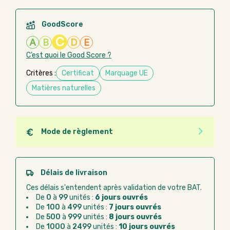
GoodScore
C
A
B
D
E
C’est quoi le Good Score ?
Critères :
Certificat
Marquage UE
Matières naturelles
Mode de règlement
Quel que soit le mode de règlement, vous pouvez
passer commande en ligne sur Good Act.
Paiement CB :
paiement sécurisé par carte
Délais de livraison
bancaire
Ces délais s'entendent après validation de votre BAT.
Virement bancaire :
règlement sur facture
De
0
à
99
unités :
6 jours ouvrés
après la commande
De
100
à
499
unités :
7 jours ouvrés
De
500
à
999
unités :
8 jours ouvrés
Chorus Pro :
règlement par mandat
De
1000
à
2499
unités :
10 jours ouvrés
administratif après la commande