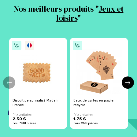
Nos meilleurs produits "
Jeux et
loisirs
"
Biscuit personnalisé Made in
Jeux de cartes en papier
E
France
recyclé
t
Prix unitaire :
Prix unitaire :
Pr
2.30 €
1.75 €
2
100
250
pour
pièces
pour
pièces
p