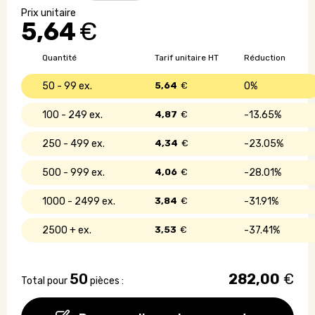
de
5,64
€
construction
en
bois
Quantité
Tarif unitaire HT
Réduction
publicitaire
50 - 99
5,64
€
0%
100 - 249
4,87
€
13.65%
250 - 499
4,34
€
23.05%
500 - 999
4,06
€
28.01%
1000 - 2499
3,84
€
31.91%
2500 +
3,53
€
37.41%
50
282,00
€
Total pour
pièces :