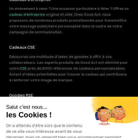
Un événement à venir ? Une occasion particulière à fêter ? Offrez un
cadeau d’entreprise
original et utile. Chez Good Act, nous
proposons de nombreux produits promotionnels pour transmettre
votre message publicitaire personnalisé dans le cadre de votre
campagne de communication.
Cadeaux CSE
Découvrez une multitude d’idées de goodies à offrir à vos
collaborateurs. Les experts produits de Good Act ont déniché pour
votre
CSE
près de 2000 références de cadeaux personnalisables.
Autant d’idées potentielles pour trouver le cadeau qui contribuera
à renforcer votre image de marque.
Goodies RSE
Vous souhaitez communiquer en accord avec vos valeurs ? Ca
tombe bien ! Un grand nombre de produits présents sur Good Act
sont fabriqués en France et en Europe.
Notre sélection RSE
vous
permet de trouver un goodies parfait pour votre campagne de
communication. Des produits fabriqués avec amour dans de
bonnes conditions et un impact limité sur la planête.