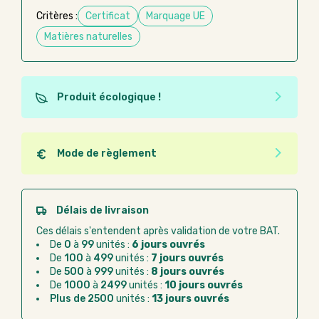
Critères :
Certificat
Marquage UE
Matières naturelles
Produit écologique !
Ce produit est éco-conçu, il a été fabriqué à partir de
matériaux recyclés ou recyclables. Ces produits
peuvent plus facilement obtenir une seconde vie
Mode de règlement
après utilisation. L'origine de fabrication du produit
Quel que soit le mode de règlement, vous pouvez
n'entre pas dans les critères d'éco-conception.
passer commande en ligne sur Good Act.
Paiement CB :
paiement sécurisé par carte
Délais de livraison
bancaire
Ces délais s'entendent après validation de votre BAT.
Virement bancaire :
règlement sur facture
De
0
à
99
unités :
6 jours ouvrés
après la commande
De
100
à
499
unités :
7 jours ouvrés
De
500
à
999
unités :
8 jours ouvrés
Chorus Pro :
règlement par mandat
De
1000
à
2499
unités :
10 jours ouvrés
administratif après la commande
Plus de 2500
unités :
13 jours ouvrés