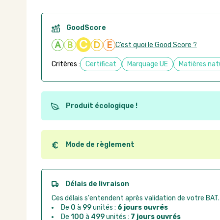
GoodScore
C
A
B
D
E
C’est quoi le Good Score ?
Critères :
Certificat
Marquage UE
Matières nat
Produit écologique !
Ce produit est éco-conçu, il a été fabriqué à partir d
recyclables. Ces produits peuvent plus facilement ob
utilisation. L'origine de fabrication du produit n'entre
Mode de règlement
conception.
Quel que soit le mode de règlement, vous pouvez pas
Good Act.
Paiement CB :
paiement sécurisé par carte banc
Délais de livraison
Virement bancaire :
règlement sur facture apr
Ces délais s'entendent après validation de votre BAT.
Chorus Pro :
règlement par mandat administrat
De
0
à
99
unités :
6 jours ouvrés
De
100
à
499
unités :
7 jours ouvrés