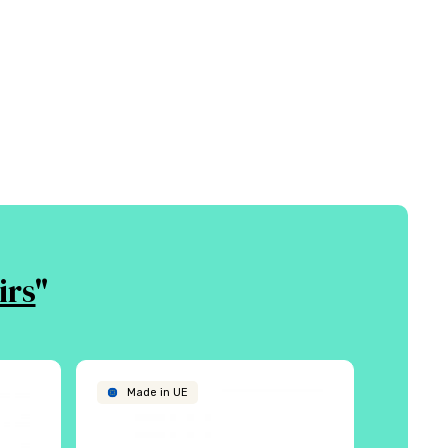
irs
"
Made in UE
Écol