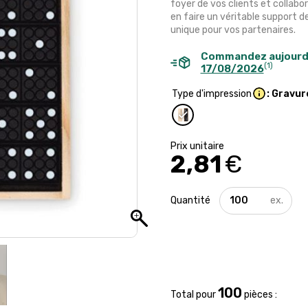
foyer de vos clients et collab
en faire un véritable support 
unique pour vos partenaires.
Commandez aujourd
(1)
17/08/2026
Type d'impression
: Gravur
2,81
€
quantité
de
Jeu
de
domino
avec
boîte
en
100
Total pour
pièces :
bois