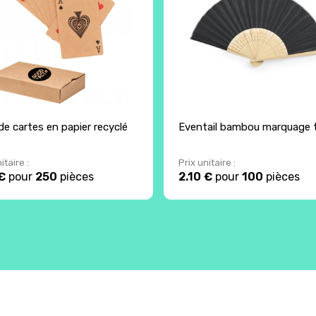
de cartes en papier recyclé
Eventail bambou marquage t
itaire :
Prix unitaire :
€
pour
250
pièces
2.10 €
pour
100
pièces