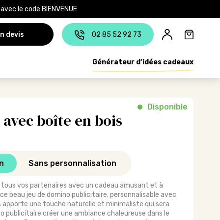
e avec le code BIENVENUE
n devis
02 85 52 92 73
Générateur d’idées cadeaux
Disponible
avec boîte en bois
n
Sans personnalisation
r à tous vos partenaires avec un cadeau amusant et à
c ce beau jeu de domino publicitaire, personnalisable avec
is apporte une touche naturelle et minimaliste qui sera
no publicitaire créer une ambiance chaleureuse dans le