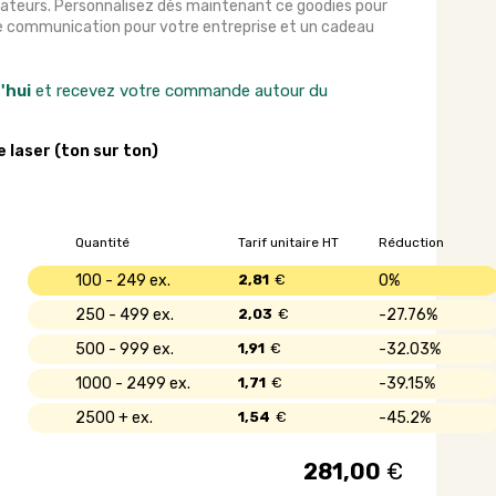
orateurs. Personnalisez dès maintenant ce goodies pour
de communication pour votre entreprise et un cadeau
'hui
et recevez votre commande autour du
e laser (ton sur ton)
Quantité
Tarif unitaire HT
Réduction
100 - 249
2,81
€
0%
250 - 499
2,03
€
27.76%
500 - 999
1,91
€
32.03%
1000 - 2499
1,71
€
39.15%
2500 +
1,54
€
45.2%
281,00
€