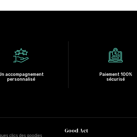
Un accompagnement
Paiement 100%
personnalisé
sécurisé
Good Act
ques clics des goodies