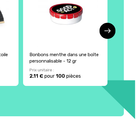
oile
Bonbons menthe dans une boîte
Yo yo en
personnalisable - 12 gr
Prix unitaire :
Prix unita
2.11 €
pour
100
pièces
1.42 €