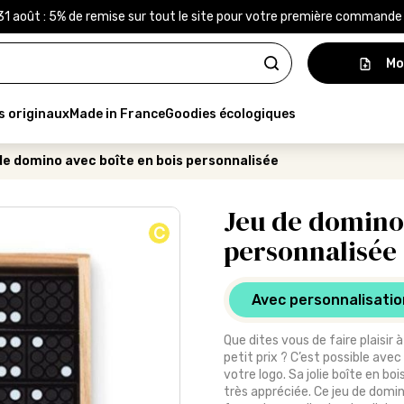
31 août : 5% de remise sur tout le site pour votre première command
Mo
s originaux
Made in France
Goodies écologiques
de domino avec boîte en bois personnalisée
Jeu de domino 
C
personnalisée
Avec personnalisatio
Que dites vous de faire plaisi
petit prix ? C’est possible ave
votre logo. Sa jolie boîte en bo
très appréciée. Ce jeu de domi