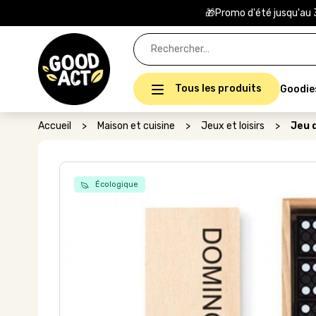
🎁Promo d'été jusqu'au 
Rechercher :
Tous les produits
Goodie
Accueil
>
Maison et cuisine
>
Jeux et loisirs
>
Jeu 
Écologique