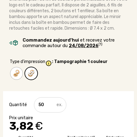
logo est le cadeau parfait. Il dispose de 2 aiguilles, 6 fils de
couleurs différentes, 2 boutons et 1 enfileur. Sa boîte en
bambou apporte un aspect naturel appréciable. Le miroir
inclus dans la boîte en bambou permet de faire des
retouches faciles et rapide. Dimensions : Ø 7.4 x 2 cm.
Commandez aujourd'hui
et recevez votre
(1)
commande autour du
24/08/2026
Type d'impression
: Tampographie 1 couleur
quantité
de
Kit
de
3,82
€
couture
en
bambou