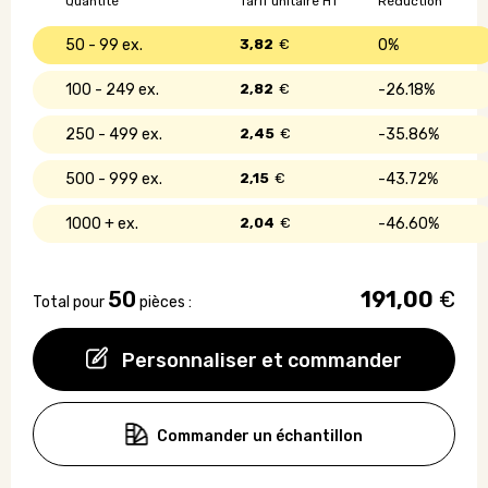
Quantité
Tarif unitaire HT
Réduction
50 - 99
3,82
€
0%
100 - 249
2,82
€
26.18%
250 - 499
2,45
€
35.86%
500 - 999
2,15
€
43.72%
1000 +
2,04
€
46.60%
50
191,00
€
Total pour
pièces :
Personnaliser et commander
Commander un échantillon