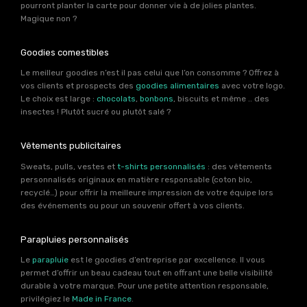
pourront planter la carte pour donner vie à de jolies plantes.
Magique non ?
Goodies comestibles
Le meilleur goodies n’est il pas celui que l’on consomme ? Offrez à
vos clients et prospects des
goodies alimentaires
avec votre logo.
Le choix est large :
chocolats
,
bonbons
, biscuits et même .. des
insectes ! Plutôt sucré ou plutôt salé ?
Vêtements publicitaires
Sweats, pulls, vestes et
t-shirts personnalisés
: des vêtements
personnalisés originaux en matière responsable (coton bio,
recyclé…) pour offrir la meilleure impression de votre équipe lors
des événements ou pour un souvenir offert à vos clients.
Parapluies personnalisés
Le
parapluie
est le goodies d’entreprise par excellence. Il vous
permet d’offrir un beau cadeau tout en offrant une belle visibilité
durable à votre marque. Pour une petite attention responsable,
privilégiez le
Made in France
.