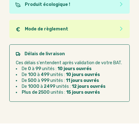
Produit écologique !
Ce produit est éco-conçu, il a été fabriqué à partir de
matériaux recyclés ou recyclables. Ces produits
peuvent plus facilement obtenir une seconde vie
Mode de règlement
après utilisation. L'origine de fabrication du produit
Quel que soit le mode de règlement, vous pouvez
n'entre pas dans les critères d'éco-conception.
passer commande en ligne sur Good Act.
Paiement CB :
paiement sécurisé par carte
Délais de livraison
bancaire
Ces délais s'entendent après validation de votre BAT.
Virement bancaire :
règlement sur facture
De
0
à
99
unités :
10 jours ouvrés
après la commande
De
100
à
499
unités :
10 jours ouvrés
De
500
à
999
unités :
11 jours ouvrés
Chorus Pro :
règlement par mandat
De
1000
à
2499
unités :
12 jours ouvrés
administratif après la commande
Plus de 2500
unités :
15 jours ouvrés