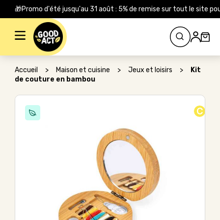
🎁Promo d'été jusqu'au 31 août : 5% de remise sur tout le site
Rechercher :
Accueil
>
Maison et cuisine
>
Jeux et loisirs
>
Kit
de couture en bambou
C