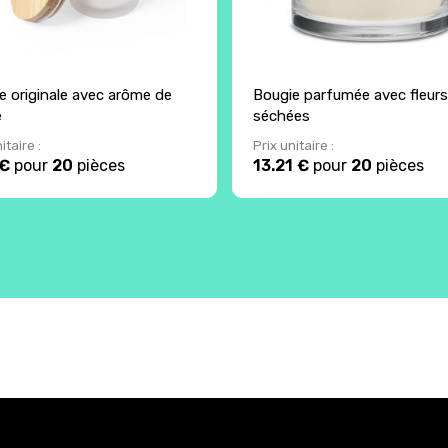
e originale avec arôme de
Bougie parfumée avec fleurs
e
séchées
itaire :
Prix unitaire :
 €
pour
20
pièces
13.21 €
pour
20
pièces