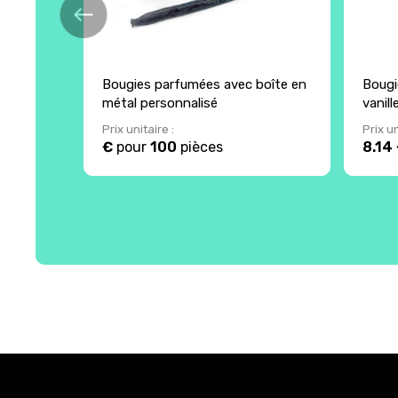
Bougies parfumées avec boîte en
Bougi
métal personnalisé
vanill
Prix unitaire :
Prix un
€
pour
100
pièces
8.14