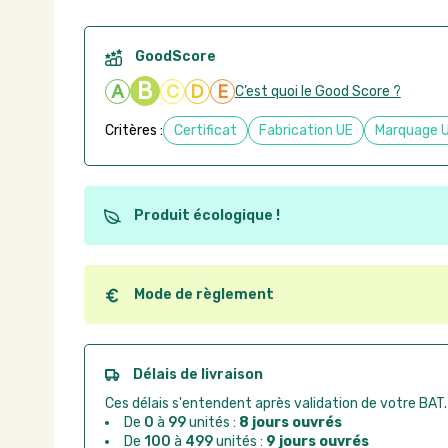
GoodScore
B
A
C
D
E
C’est quoi le Good Score ?
Critères :
Certificat
Fabrication UE
Marquage 
Produit écologique !
Ce produit est éco-conçu, il a été fabriqué à partir d
recyclables. Ces produits peuvent plus facilement ob
utilisation. L'origine de fabrication du produit n'entre
Mode de règlement
conception.
Quel que soit le mode de règlement, vous pouvez pas
Good Act.
Paiement CB :
paiement sécurisé par carte banc
Délais de livraison
Virement bancaire :
règlement sur facture apr
Ces délais s'entendent après validation de votre BAT.
Chorus Pro :
règlement par mandat administrat
De
0
à
99
unités :
8 jours ouvrés
De
100
à
499
unités :
9 jours ouvrés