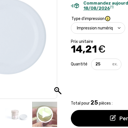
Commandez aujourd
(1)
18/08/2026
Type d'impression
14,21
€
quantité
de
Mini
bougie
parfumée
Made
in
France
25
Total pour
pièces :
Per