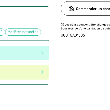
Commander un écha
UE
Matières naturelles
UGS : GAO1505
e matériaux recyclés ou
tenir une seconde vie après
 pas dans les critères d'éco-
ser commande en ligne sur
aire
ès la commande
if après la commande