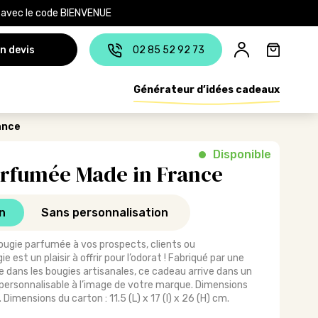
e avec le code BIENVENUE
n devis
02 85 52 92 73
Générateur d’idées cadeaux
ance
Disponible
arfumée Made in France
n
Sans personnalisation
ougie parfumée à vos prospects, clients ou
 est un plaisir à offrir pour l’odorat ! Fabriqué par une
e dans les bougies artisanales, ce cadeau arrive dans un
personnalisable à l’image de votre marque. Dimensions
 Dimensions du carton : 11.5 (L) x 17 (l) x 26 (H) cm.