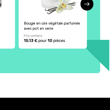
Bougie en cire végétale parfumée
Bougie c
avec pot en verre
Europe
Prix unitaire :
Prix unita
15.13 €
pour
10
pièces
12.65 