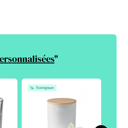
personnalisées
"
Écologique
Écol