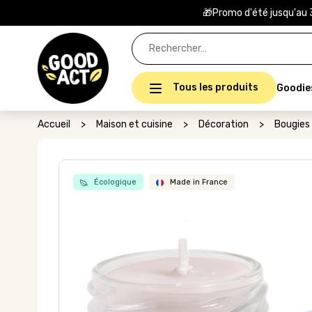
🎁Promo d'été jusqu'au 
Rechercher :
Tous les produits
Goodie
Accueil
>
Maison et cuisine
>
Décoration
>
Bougies 
Écologique
Made in France