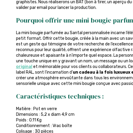
graphistes. Nous réaliserons un BAT (bon à tirer, un aperçu du
valider par email pour lancer la production.
Pourquoi offrir une mini bougie parfu
La mini bougie parfumée au Santal personnalisée incarne l’él
petit format. Offrir cette bougie, créée à la main avec un sav
est un geste qui témoigne de votre recherche de l’excellence
reconnus pour leur qualité, offrent une expérience olfactive
chaleureuse et apaisante à n’importe quel espace. La person
une touche unique en y gravant un nom, un message ou un log
original
et mémorable pour vos clients ou collaborateurs. Ces 
label RAL, sont l’incarnation d’
un cadeau à la fois luxueux
créer une atmosphère envoûtante dans tous les environneme
sensorielle unique avec cette mini bougie conçue avec passio
Caractéristiques techniques :
Matière : Pot en verre
Dimensions : 5,2 x diam 4,9 cm
Poids : 0.11 Kg
Conditionnement : Vrac boîte
Colisage : 30 pièces