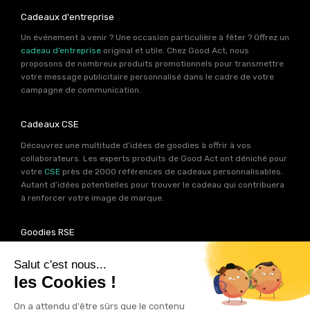
Cadeaux d'entreprise
Un événement à venir ? Une occasion particulière à fêter ? Offrez un
cadeau d’entreprise
original et utile. Chez Good Act, nous
proposons de nombreux produits promotionnels pour transmettre
votre message publicitaire personnalisé dans le cadre de votre
campagne de communication.
Cadeaux CSE
Découvrez une multitude d’idées de goodies à offrir à vos
collaborateurs. Les experts produits de Good Act ont déniché pour
votre
CSE
près de 2000 références de cadeaux personnalisables.
Autant d’idées potentielles pour trouver le cadeau qui contribuera
à renforcer votre image de marque.
Goodies RSE
Vous souhaitez communiquer en accord avec vos valeurs ? Ca
tombe bien ! Un grand nombre de produits présents sur Good Act
sont fabriqués en France et en Europe.
Notre sélection RSE
vous
permet de trouver un goodies parfait pour votre campagne de
communication. Des produits fabriqués avec amour dans de