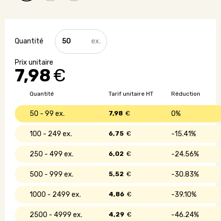
quantité
de
Mini
plant
7,98
€
d'arbre
dans
un
Quantité
Tarif unitaire HT
Réduction
oeuf
50 - 99
7,98
€
0%
100 - 249
6,75
€
15.41%
250 - 499
6,02
€
24.56%
500 - 999
5,52
€
30.83%
1000 - 2499
4,86
€
39.10%
2500 - 4999
4,29
€
46.24%