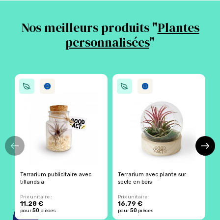
Nos meilleurs produits "
Plantes
personnalisées
"
Terrarium publicitaire avec
Terrarium avec plante sur
T
tillandsia
socle en bois
f
Prix unitaire :
Prix unitaire :
Pr
11.28 €
16.79 €
1
50
50
pour
pièces
pour
pièces
p