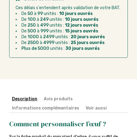
bancaire
Ces délais s'entendent après validation de votre BAT.
Virement bancaire :
règlement sur facture
De
50
à
99
unités :
10 jours ouvrés
après la commande
De
100
à
249
unités :
10 jours ouvrés
De
250
à
499
unités :
12 jours ouvrés
Chorus Pro :
règlement par mandat
De
500
à
999
unités :
15 jours ouvrés
administratif après la commande
De
1000
à
2499
unités :
20 jours ouvrés
De
2500
à
4999
unités :
25 jours ouvrés
Plus de 5000
unités :
30 jours ouvrés
Description
Avis produits
Informations complémentaires
Voir aussi
Comment personnaliser l’œuf ?
Sur la fiche produit du mini plant d’arbre, il vous suffit de