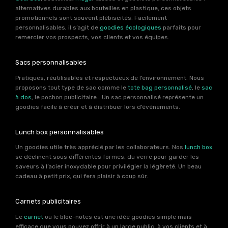
alternatives durables aux bouteilles en plastique, ces objets
promotionnels sont souvent plébiscités. Facilement
personnalisables, il s’agit de
goodies écologiques
parfaits pour
remercier vos prospects, vos clients et vos équipes.
Sacs personnalisables
Pratiques, réutilisables et respectueux de l’environnement. Nous
proposons tout type de sac comme le
tote bag personnalisé
, le
sac
à dos
, le pochon publicitaire… Un sac personnalisé représente un
goodies facile à créer et à distribuer lors d’événements.
Lunch box personnalisables
Un goodies utile très apprécié par les collaborateurs. Nos
lunch box
se déclinent sous différentes formes, du verre pour garder les
saveurs à l’acier inoxydable pour privilégier la légèreté. Un beau
cadeau à petit prix, qui fera plaisir à coup sûr.
Carnets publicitaires
Le
carnet
ou le bloc-notes est une idée goodies simple mais
efficace que vous pouvez offrir à un large public, à vos clients et à