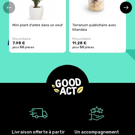
Mini plant d'arbre dans un oeuf
Terrarium publicitaire avec
T
tillandsia
s
Prix unitaire :
Prix unitaire :
Pr
7.98 €
11.28 €
1
50
50
pour
pièces
pour
pièces
p
Livraison offerte à partir
Un accompagnement