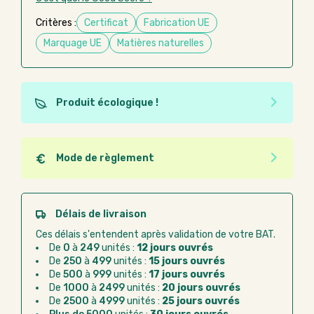
Critères :
Certificat
Fabrication UE
Marquage UE
Matières naturelles
Produit écologique !
Ce produit est éco-conçu, il a été fabriqué à partir de
matériaux recyclés ou recyclables. Ces produits
peuvent plus facilement obtenir une seconde vie
Mode de règlement
après utilisation. L'origine de fabrication du produit
Quel que soit le mode de règlement, vous pouvez
n'entre pas dans les critères d'éco-conception.
passer commande en ligne sur Good Act.
Paiement CB :
paiement sécurisé par carte
Délais de livraison
bancaire
Ces délais s'entendent après validation de votre BAT.
Virement bancaire :
règlement sur facture
De
0
à
249
unités :
12 jours ouvrés
après la commande
De
250
à
499
unités :
15 jours ouvrés
De
500
à
999
unités :
17 jours ouvrés
Chorus Pro :
règlement par mandat
De
1000
à
2499
unités :
20 jours ouvrés
administratif après la commande
De
2500
à
4999
unités :
25 jours ouvrés