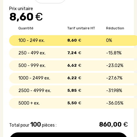
Plante
grasse
8,60
€
personnalisée
à
offrir
Quantité
Tarif unitaire HT
Réduction
en
forme
100 - 249
8,60
€
0%
de
cœur
250 - 499
7,24
€
15.81%
500 - 999
6,62
€
23.02%
1000 - 2499
6,22
€
27.67%
2500 - 4999
5,85
€
31.98%
5000 +
5,50
€
36.05%
100
860,00
€
Total pour
pièces :