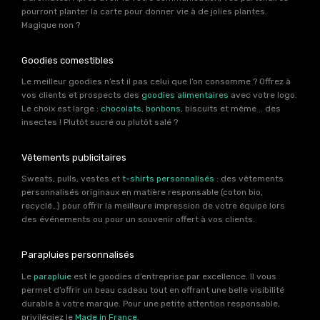
pourront planter la carte pour donner vie à de jolies plantes.
Magique non ?
Goodies comestibles
Le meilleur goodies n’est il pas celui que l’on consomme ? Offrez à
vos clients et prospects des
goodies alimentaires
avec votre logo.
Le choix est large :
chocolats
,
bonbons
, biscuits et même .. des
insectes ! Plutôt sucré ou plutôt salé ?
Vêtements publicitaires
Sweats, pulls, vestes et
t-shirts personnalisés
: des vêtements
personnalisés originaux en matière responsable (coton bio,
recyclé…) pour offrir la meilleure impression de votre équipe lors
des événements ou pour un souvenir offert à vos clients.
Parapluies personnalisés
Le
parapluie
est le goodies d’entreprise par excellence. Il vous
permet d’offrir un beau cadeau tout en offrant une belle visibilité
durable à votre marque. Pour une petite attention responsable,
privilégiez le
Made in France
.