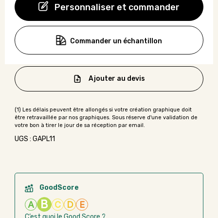
Personnaliser et commander
Commander un échantillon
Ajouter au devis
UGS : GAPL11
GoodScore
B
A
C
D
E
C’est quoi le Good Score ?