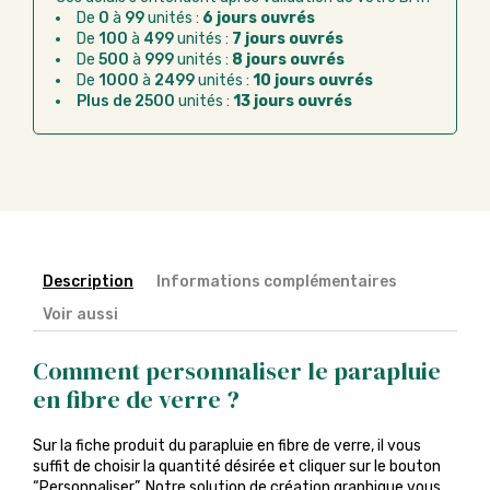
Virement bancaire :
règlement sur facture
De
0
à
99
unités :
6 jours ouvrés
après la commande
De
100
à
499
unités :
7 jours ouvrés
De
500
à
999
unités :
8 jours ouvrés
Chorus Pro :
règlement par mandat
De
1000
à
2499
unités :
10 jours ouvrés
administratif après la commande
Plus de 2500
unités :
13 jours ouvrés
Description
Informations complémentaires
Voir aussi
Comment personnaliser le parapluie
en fibre de verre ?
Sur la fiche produit du parapluie en fibre de verre, il vous
suffit de choisir la quantité désirée et cliquer sur le bouton
“Personnaliser”. Notre solution de création graphique vous