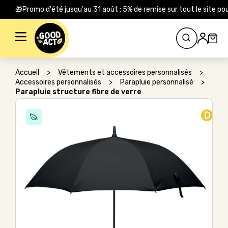
🎁Promo d'été jusqu'au 31 août : 5% de remise sur tout le site
Rechercher :
Accueil
>
Vêtements et accessoires personnalisés
>
Accessoires personnalisés
>
Parapluie personnalisé
>
Parapluie structure fibre de verre
D