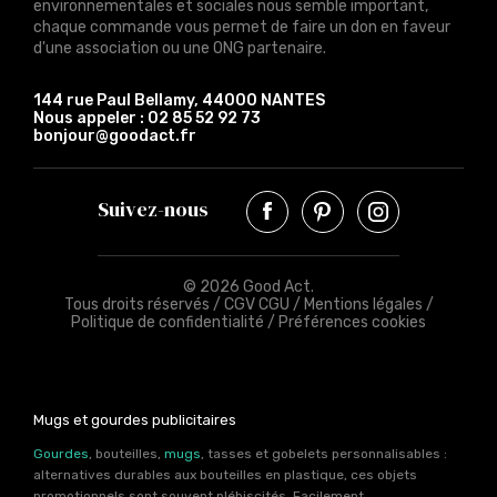
environnementales et sociales nous semble important,
chaque commande vous permet de faire un don en faveur
d'une association ou une ONG partenaire.
144 rue Paul Bellamy, 44000 NANTES
Nous appeler :
02 85 52 92 73
bonjour@goodact.fr
Suivez-nous
© 2026 Good Act.
Tous droits réservés /
CGV CGU
/
Mentions légales
/
Politique de confidentialité
/
Préférences cookies
Mugs et gourdes publicitaires
Gourdes
, bouteilles,
mugs
, tasses et gobelets personnalisables :
alternatives durables aux bouteilles en plastique, ces objets
promotionnels sont souvent plébiscités. Facilement