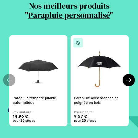
Nos meilleurs produits
"
Parapluie personnalisé
"
Parapluie tempête pliable
Parapluie avec manche et
P
automatique
poignée en bois
p
Prix unitaire :
Prix unitaire :
Pr
14.96 €
9.57 €
20
20
pour
pièces
pour
pièces
p