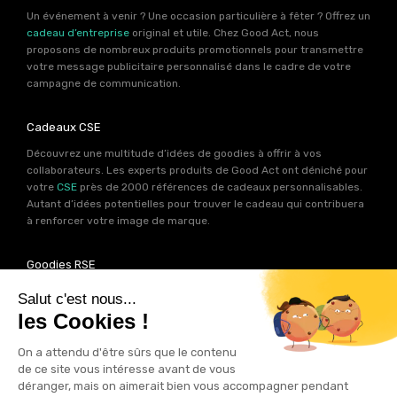
Un événement à venir ? Une occasion particulière à fêter ? Offrez un
cadeau d’entreprise
original et utile. Chez Good Act, nous
proposons de nombreux produits promotionnels pour transmettre
votre message publicitaire personnalisé dans le cadre de votre
campagne de communication.
Cadeaux CSE
Découvrez une multitude d’idées de goodies à offrir à vos
collaborateurs. Les experts produits de Good Act ont déniché pour
votre
CSE
près de 2000 références de cadeaux personnalisables.
Autant d’idées potentielles pour trouver le cadeau qui contribuera
à renforcer votre image de marque.
Goodies RSE
Vous souhaitez communiquer en accord avec vos valeurs ? Ca
tombe bien ! Un grand nombre de produits présents sur Good Act
sont fabriqués en France et en Europe.
Notre sélection RSE
vous
permet de trouver un goodies parfait pour votre campagne de
communication. Des produits fabriqués avec amour dans de
bonnes conditions et un impact limité sur la planête.