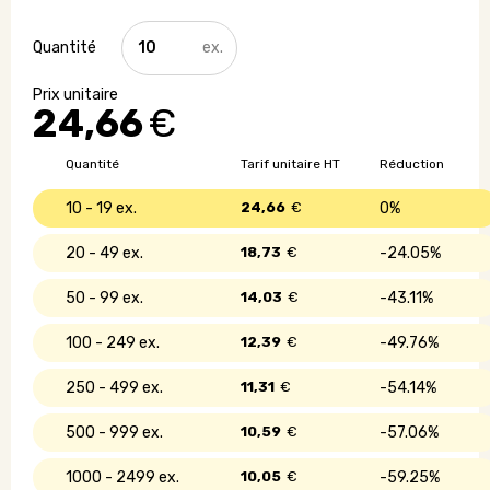
quantité
de
Parapluie
structure
24,66
€
fibre
de
verre
Quantité
Tarif unitaire HT
Réduction
10 - 19
24,66
€
0%
20 - 49
18,73
€
24.05%
50 - 99
14,03
€
43.11%
100 - 249
12,39
€
49.76%
250 - 499
11,31
€
54.14%
500 - 999
10,59
€
57.06%
1000 - 2499
10,05
€
59.25%