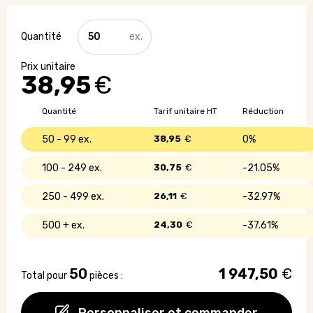
quantité
de
Plaid
double
38,95
€
épaisseur
-
Made
Quantité
Tarif unitaire HT
Réduction
in
UE
50 - 99
38,95
€
0%
-
420gr/m²
100 - 249
30,75
€
21.05%
250 - 499
26,11
€
32.97%
500 +
24,30
€
37.61%
50
1 947,50
€
Total pour
pièces :