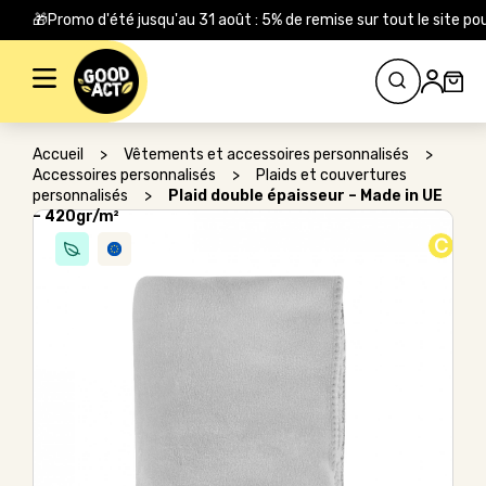
🎁Promo d'été jusqu'au 31 août : 5% de remise sur tout le site
Rechercher :
Accueil
>
Vêtements et accessoires personnalisés
>
Accessoires personnalisés
>
Plaids et couvertures
personnalisés
>
Plaid double épaisseur – Made in UE
– 420gr/m²
C