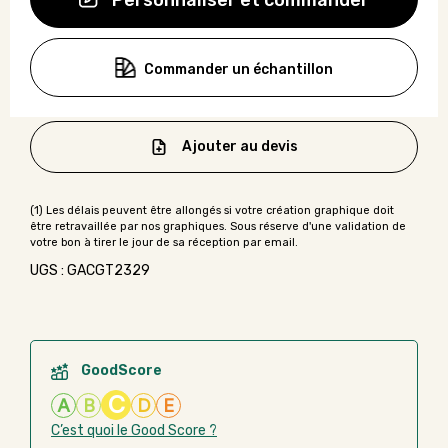
Personnaliser et commander
Commander un échantillon
Ajouter au devis
UGS : GACGT2329
GoodScore
C
A
B
D
E
C’est quoi le Good Score ?