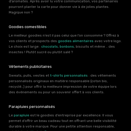
d’aromates. Après avoir lu votre communication, vos partenaires
pourront planter la carte pour donner vie à de jolies plantes.
Magique non ?
Goodies comestibles
Le meilleur goodies n’est il pas celui que l’on consomme ? Offrez à
vos clients et prospects des
goodies alimentaires
avec votre logo.
Le choix est large :
chocolats
,
bonbons
, biscuits et même .. des
insectes ! Plutôt sucré ou plutôt salé ?
Vêtements publicitaires
Sweats, pulls, vestes et
t-shirts personnalisés
: des vêtements
personnalisés originaux en matière responsable (coton bio,
recyclé…) pour offrir la meilleure impression de votre équipe lors
des événements ou pour un souvenir offert à vos clients.
Parapluies personnalisés
Le
parapluie
est le goodies d’entreprise par excellence. Il vous
permet d’offrir un beau cadeau tout en offrant une belle visibilité
durable à votre marque. Pour une petite attention responsable,