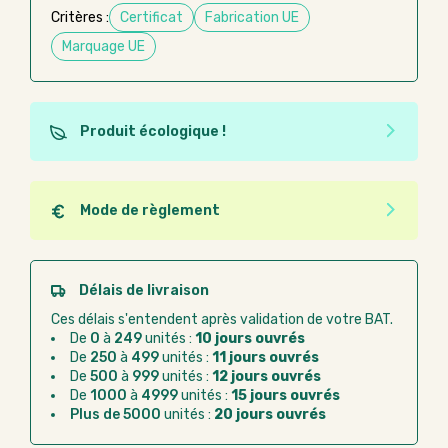
Critères :
Certificat
Fabrication UE
Marquage UE
Produit écologique !
Ce produit est éco-conçu, il a été fabriqué à partir de
matériaux recyclés ou recyclables. Ces produits
peuvent plus facilement obtenir une seconde vie
Mode de règlement
après utilisation. L'origine de fabrication du produit
Quel que soit le mode de règlement, vous pouvez
n'entre pas dans les critères d'éco-conception.
passer commande en ligne sur Good Act.
Paiement CB :
paiement sécurisé par carte
Délais de livraison
bancaire
Ces délais s'entendent après validation de votre BAT.
Virement bancaire :
règlement sur facture
De
0
à
249
unités :
10 jours ouvrés
après la commande
De
250
à
499
unités :
11 jours ouvrés
De
500
à
999
unités :
12 jours ouvrés
Chorus Pro :
règlement par mandat
De
1000
à
4999
unités :
15 jours ouvrés
administratif après la commande
Plus de 5000
unités :
20 jours ouvrés