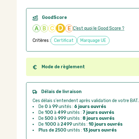
GoodScore
D
A
B
C
E
C’est quoi le Good Score ?
Critères :
Certificat
Marquage UE
Mode de règlement
Quel que soit le mode de règlement, vous pouvez pas
Good Act.
Paiement CB :
paiement sécurisé par carte banc
Délais de livraison
Virement bancaire :
règlement sur facture apr
Ces délais s'entendent après validation de votre BAT.
Chorus Pro :
règlement par mandat administrat
De
0
à
99
unités :
6 jours ouvrés
De
100
à
499
unités :
7 jours ouvrés
De
500
à
999
unités :
8 jours ouvrés
De
1000
à
2499
unités :
10 jours ouvrés
Plus de 2500
unités :
13 jours ouvrés