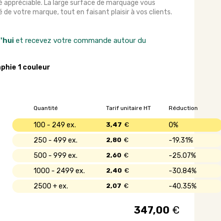
é appréciable. La large surface de marquage vous
 de votre marque, tout en faisant plaisir à vos clients.
'hui
et recevez votre commande autour du
aphie 1 couleur
Quantité
Tarif unitaire HT
Réduction
100 - 249
3,47
€
0%
250 - 499
2,80
€
19.31%
500 - 999
2,60
€
25.07%
1000 - 2499
2,40
€
30.84%
2500 +
2,07
€
40.35%
347,00
€