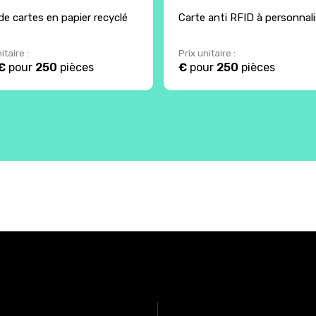
de cartes en papier recyclé
Carte anti RFID à personnali
itaire :
Prix unitaire :
€
pour
250
pièces
€
pour
250
pièces