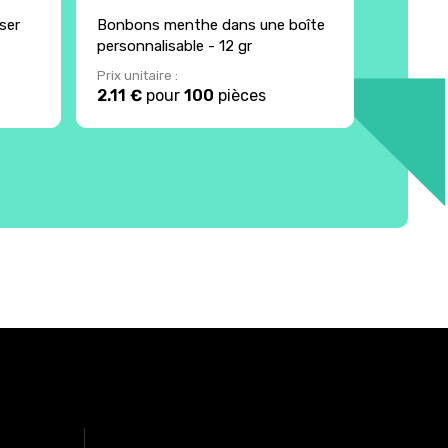
ser
Bonbons menthe dans une boîte
Badge pu
personnalisable - 12 gr
Prix unitaire :
Prix unita
2.11 €
pour
100
pièces
0.78 €