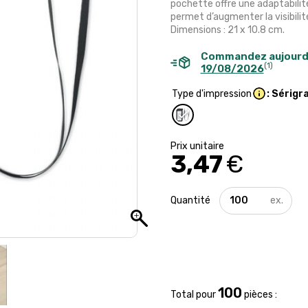
pochette offre une adaptabilit
permet d’augmenter la visibilité
Dimensions : 21 x 10.8 cm.
Commandez aujourd
(1)
19/08/2026
Type d'impression
: Sérigr
3,47
€
quantité
de
Pochette
étanche
pour
téléphone
avec
cordon
100
Total pour
pièces :
IPX8