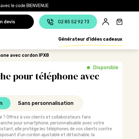
e avec le code BIENVENUE
n devis
02 85 52 92 73
Générateur d’idées cadeaux
one avec cordon IPX8
Disponible
che pour téléphone avec
n
Sans personnalisation
e ? Offrez à vos clients et collaborateurs fans
anche pour smartphone, personnalisable avec votre
sistant, elle protège les téléphones de vos clients contre
 Disposant d’un cordon ajustable et détachable, la