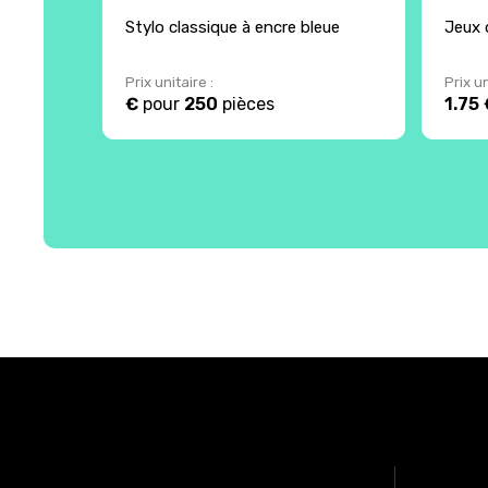
Stylo classique à encre bleue
Jeux 
Prix unitaire :
Prix un
€
pour
250
pièces
1.75 