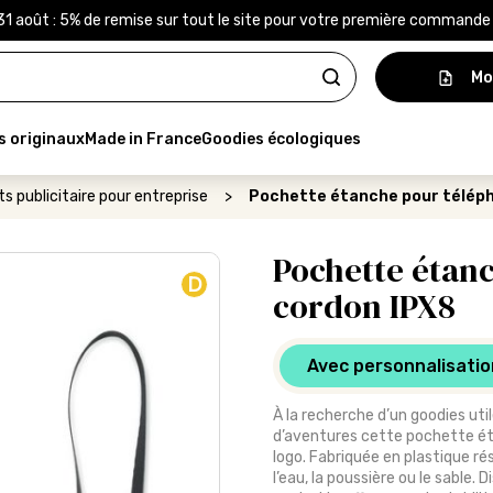
31 août : 5% de remise sur tout le site pour votre première command
Mo
s originaux
Made in France
Goodies écologiques
s publicitaire pour entreprise
>
Pochette étanche pour téléph
Pochette étan
D
cordon IPX8
Avec personnalisatio
À la recherche d’un goodies util
d’aventures cette pochette ét
logo. Fabriquée en plastique ré
l’eau, la poussière ou le sable.