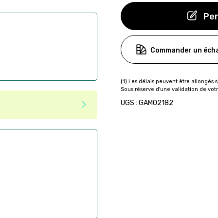
Per
Commander un écha
UGS : GAMO2182
ser commande en ligne sur
aire
ès la commande
if après la commande