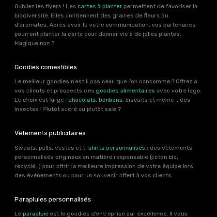
Oubliez les flyers ! Les
cartes à planter
permettent de favoriser la
biodiversité. Elles contiennent des graines de fleurs ou
d’aromates. Après avoir lu votre communication, vos partenaires
pourront planter la carte pour donner vie à de jolies plantes.
Magique non ?
Goodies comestibles
Le meilleur goodies n’est il pas celui que l’on consomme ? Offrez à
vos clients et prospects des
goodies alimentaires
avec votre logo.
Le choix est large :
chocolats
,
bonbons
, biscuits et même .. des
insectes ! Plutôt sucré ou plutôt salé ?
Vêtements publicitaires
Sweats, pulls, vestes et
t-shirts personnalisés
: des vêtements
personnalisés originaux en matière responsable (coton bio,
recyclé…) pour offrir la meilleure impression de votre équipe lors
des événements ou pour un souvenir offert à vos clients.
Parapluies personnalisés
Le
parapluie
est le goodies d’entreprise par excellence. Il vous