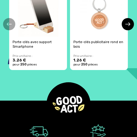
Porte-clés avec support
Porte-clés publicitaire rond en
P
Smartphone
bois
b
Prix unitaire :
Prix unitaire :
Pr
3.26 €
1.26 €
1
250
250
pour
pièces
pour
pièces
p