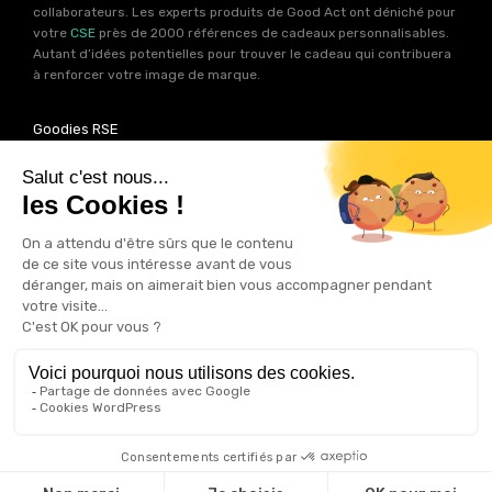
collaborateurs. Les experts produits de Good Act ont déniché pour
votre
CSE
près de 2000 références de cadeaux personnalisables.
Autant d’idées potentielles pour trouver le cadeau qui contribuera
à renforcer votre image de marque.
Goodies RSE
Vous souhaitez communiquer en accord avec vos valeurs ? Ca
tombe bien ! Un grand nombre de produits présents sur Good Act
sont fabriqués en France et en Europe.
Notre sélection RSE
vous
permet de trouver un goodies parfait pour votre campagne de
communication. Des produits fabriqués avec amour dans de
bonnes conditions et un impact limité sur la planête.