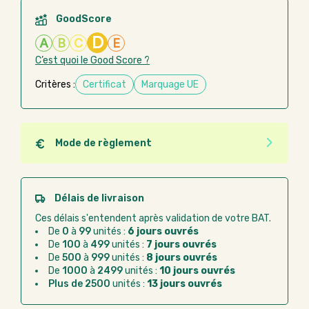
GoodScore
D
A
B
C
E
C’est quoi le Good Score ?
Critères :
Certificat
Marquage UE
Mode de règlement
Quel que soit le mode de règlement, vous pouvez
passer commande en ligne sur Good Act.
Paiement CB :
paiement sécurisé par carte
Délais de livraison
bancaire
Ces délais s'entendent après validation de votre BAT.
Virement bancaire :
règlement sur facture
De
0
à
99
unités :
6 jours ouvrés
après la commande
De
100
à
499
unités :
7 jours ouvrés
De
500
à
999
unités :
8 jours ouvrés
Chorus Pro :
règlement par mandat
De
1000
à
2499
unités :
10 jours ouvrés
administratif après la commande
Plus de 2500
unités :
13 jours ouvrés