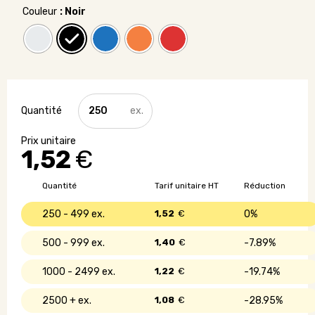
Couleur
: Noir
quantité
de
Porte-
clé
1,52
€
lampe
de
poche
Quantité
Tarif unitaire HT
Réduction
personnalisé
250 - 499
1,52
€
0%
500 - 999
1,40
€
7.89%
1000 - 2499
1,22
€
19.74%
2500 +
1,08
€
28.95%