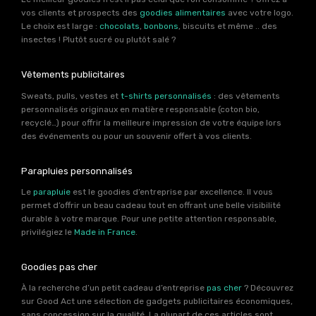
vos clients et prospects des
goodies alimentaires
avec votre logo.
Le choix est large :
chocolats
,
bonbons
, biscuits et même .. des
insectes ! Plutôt sucré ou plutôt salé ?
Vêtements publicitaires
Sweats, pulls, vestes et
t-shirts personnalisés
: des vêtements
personnalisés originaux en matière responsable (coton bio,
recyclé…) pour offrir la meilleure impression de votre équipe lors
des événements ou pour un souvenir offert à vos clients.
Parapluies personnalisés
Le
parapluie
est le goodies d’entreprise par excellence. Il vous
permet d’offrir un beau cadeau tout en offrant une belle visibilité
durable à votre marque. Pour une petite attention responsable,
privilégiez le
Made in France
.
Goodies pas cher
À la recherche d’un petit cadeau d’entreprise
pas cher
? Découvrez
sur Good Act une sélection de gadgets publicitaires économiques,
sans concession sur la qualité. La plupart de ces articles sont