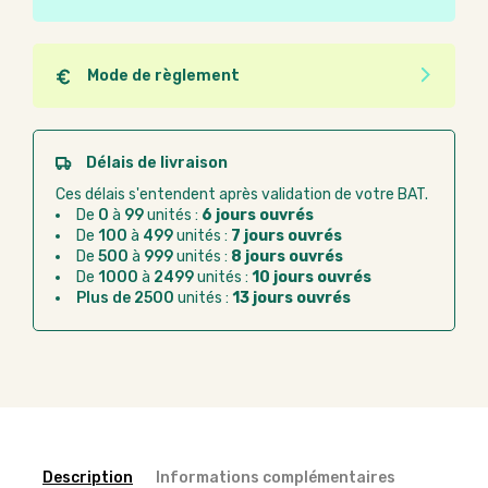
Ce produit est éco-conçu, il a été fabriqué à partir de
matériaux recyclés ou recyclables. Ces produits
peuvent plus facilement obtenir une seconde vie
Mode de règlement
après utilisation. L'origine de fabrication du produit
Quel que soit le mode de règlement, vous pouvez
n'entre pas dans les critères d'éco-conception.
passer commande en ligne sur Good Act.
Paiement CB :
paiement sécurisé par carte
Délais de livraison
bancaire
Ces délais s'entendent après validation de votre BAT.
Virement bancaire :
règlement sur facture
De
0
à
99
unités :
6 jours ouvrés
après la commande
De
100
à
499
unités :
7 jours ouvrés
De
500
à
999
unités :
8 jours ouvrés
Chorus Pro :
règlement par mandat
De
1000
à
2499
unités :
10 jours ouvrés
administratif après la commande
Plus de 2500
unités :
13 jours ouvrés
Description
Informations complémentaires