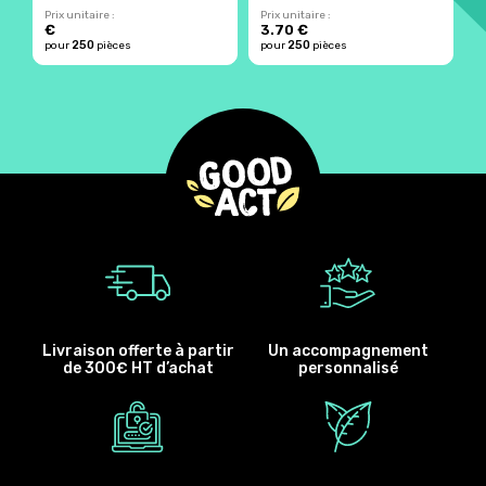
Prix unitaire :
Prix unitaire :
Pr
€
3.70 €
250
250
pour
pièces
pour
pièces
p
Livraison offerte à partir
Un accompagnement
de 300€ HT d’achat
personnalisé