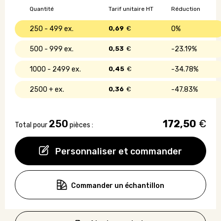
-
Quantité
Tarif unitaire HT
Réduction
papier
recyclé
250 - 499
0,69
€
0%
500 - 999
0,53
€
23.19%
1000 - 2499
0,45
€
34.78%
2500 +
0,36
€
47.83%
250
172,50
€
Total pour
pièces :
Personnaliser et commander
Commander un échantillon