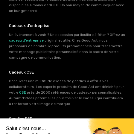
disponibles à moins de 1€ HT. Un bon moyen de communiquer avec
un budget serré.
Cadeaux d'entreprise
Un événement à venir ? Une occasion particulière à fêter ? Offrez un
cadeau d’entreprise
original et utile. Chez Good Act, nous
proposons de nombreux produits promotionnels pour transmettre
votre message publicitaire personnalisé dans le cadre de votre
campagne de communication.
Cadeaux CSE
Découvrez une multitude d’idées de goodies à offrir à vos
collaborateurs. Les experts produits de Good Act ont déniché pour
votre
CSE
près de 2000 références de cadeaux personnalisables.
Autant d’idées potentielles pour trouver le cadeau qui contribuera
à renforcer votre image de marque.
Goodies RSE
Vous souhaitez communiquer en accord avec vos valeurs ? Ca
tombe bien ! Un grand nombre de produits présents sur Good Act