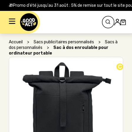
🎁Promo d'été jusqu'au 31 août : 5% de remise sur tout le site
Rechercher :
Accueil
>
Sacs publicitaires personnalisés
>
Sacs à
dos personnalisés
>
Sac à dos enroulable pour
ordinateur portable
C