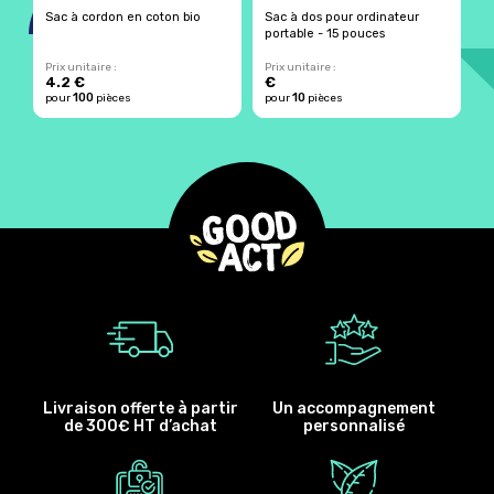
Sac à cordon en coton bio
Sac à dos pour ordinateur
S
portable - 15 pouces
b
Prix unitaire :
Prix unitaire :
Pr
4.2 €
€
7
100
10
pour
pièces
pour
pièces
p
Livraison offerte à partir
Un accompagnement
de 300€ HT d’achat
personnalisé