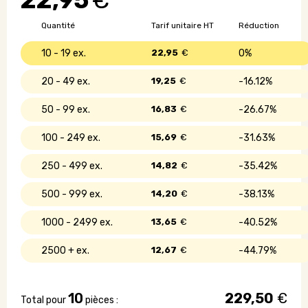
22,95
€
enroulable
pour
Quantité
Tarif unitaire HT
Réduction
ordinateur
portable
10 - 19
22,95
€
0%
20 - 49
19,25
€
16.12%
50 - 99
16,83
€
26.67%
100 - 249
15,69
€
31.63%
250 - 499
14,82
€
35.42%
500 - 999
14,20
€
38.13%
1000 - 2499
13,65
€
40.52%
2500 +
12,67
€
44.79%
10
229,50
€
Total pour
pièces :