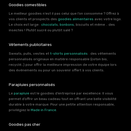
Goodies comestibles
Le meilleur goodies n’est il pas celui que l’on consomme ? Offrez à
vos clients et prospects des
goodies alimentaires
avec votre logo.
Le choix est large :
chocolats
,
bonbons
, biscuits et même .. des
insectes ! Plutôt sucré ou plutôt salé ?
Vêtements publicitaires
Sweats, pulls, vestes et
t-shirts personnalisés
: des vêtements
personnalisés originaux en matière responsable (coton bio,
recyclé…) pour offrir la meilleure impression de votre équipe lors
des événements ou pour un souvenir offert à vos clients.
Parapluies personnalisés
Le
parapluie
est le goodies d’entreprise par excellence. Il vous
permet d’offrir un beau cadeau tout en offrant une belle visibilité
durable à votre marque. Pour une petite attention responsable,
privilégiez le
Made in France
.
Goodies pas cher