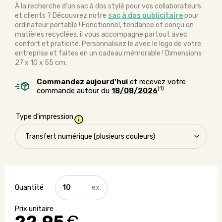
À la recherche d’un sac à dos stylé pour vos collaborateurs
et clients ? Découvrez notre
sac à dos publicitaire
pour
ordinateur portable ! Fonctionnel, tendance et conçu en
matières recyclées, il vous accompagne partout avec
confort et praticité. Personnalisez le avec le logo de votre
entreprise et faites en un cadeau mémorable ! Dimensions :
27 x 10 x 55 cm.
Commandez aujourd'hui
et recevez votre
(1)
commande autour du
18/08/2026
Type d'impression
quantité
de
Sac
à
dos