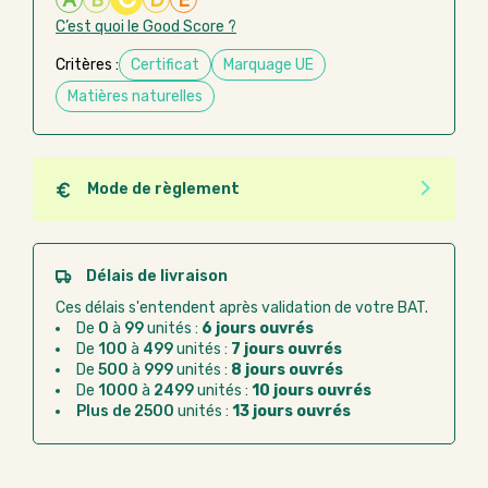
C’est quoi le Good Score ?
Critères :
Certificat
Marquage UE
Matières naturelles
Mode de règlement
Quel que soit le mode de règlement, vous pouvez
passer commande en ligne sur Good Act.
Paiement CB :
paiement sécurisé par carte
Délais de livraison
bancaire
Ces délais s'entendent après validation de votre BAT.
Virement bancaire :
règlement sur facture
De
0
à
99
unités :
6 jours ouvrés
après la commande
De
100
à
499
unités :
7 jours ouvrés
De
500
à
999
unités :
8 jours ouvrés
Chorus Pro :
règlement par mandat
De
1000
à
2499
unités :
10 jours ouvrés
administratif après la commande
Plus de 2500
unités :
13 jours ouvrés