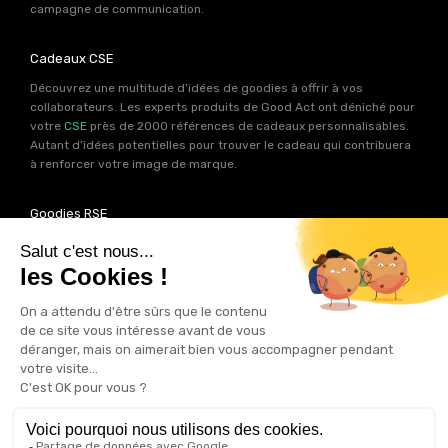
campagne de communication.
Cadeaux CSE
Découvrez une multitude d’idées de goodies à offrir à vos
collaborateurs. Les experts produits de Good Act ont déniché pour
votre
CSE
près de 2000 références de cadeaux personnalisables.
Autant d’idées potentielles pour trouver le cadeau qui contribuera
à renforcer votre image de marque.
Goodies RSE
Vous souhaitez communiquer en accord avec vos valeurs ? Ca
tombe bien ! Un grand nombre de produits présents sur Good Act
sont fabriqués en France et en Europe.
Notre sélection RSE
vous
permet de trouver un goodies parfait pour votre campagne de
communication. Des produits fabriqués avec amour dans de
bonnes conditions et un impact limité sur la planête.