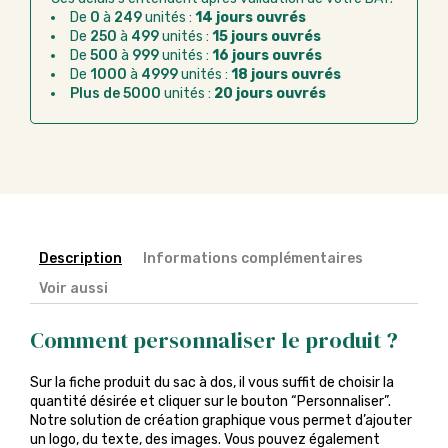
Virement bancaire :
règlement sur facture
De
0
à
249
unités :
14 jours ouvrés
après la commande
De
250
à
499
unités :
15 jours ouvrés
De
500
à
999
unités :
16 jours ouvrés
Chorus Pro :
règlement par mandat
De
1000
à
4999
unités :
18 jours ouvrés
administratif après la commande
Plus de 5000
unités :
20 jours ouvrés
Description
Informations complémentaires
Voir aussi
Comment personnaliser le produit ?
Sur la fiche produit du sac à dos, il vous suffit de choisir la
quantité désirée et cliquer sur le bouton “Personnaliser”.
Notre solution de création graphique vous permet d’ajouter
un logo, du texte, des images. Vous pouvez également