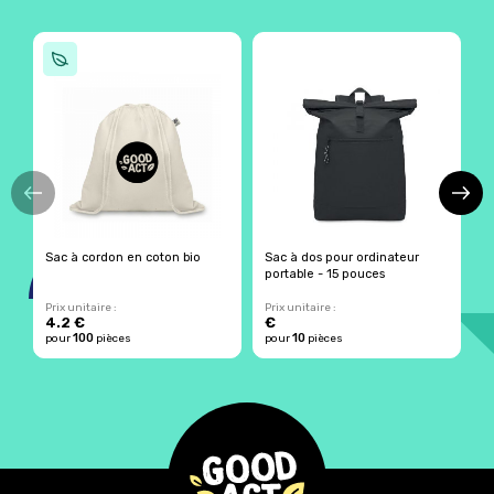
Sac à cordon en coton bio
Sac à dos pour ordinateur
S
portable - 15 pouces
b
Prix unitaire :
Prix unitaire :
Pr
4.2 €
€
7
100
10
pour
pièces
pour
pièces
p