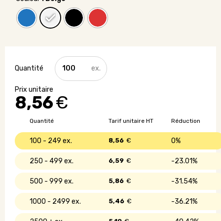
quantité
de
Sac
à
8,56
€
dos
Made
in
Quantité
Tarif unitaire HT
Réduction
France
publicitaire
100 - 249
8,56
€
0%
250 - 499
6,59
€
23.01%
500 - 999
5,86
€
31.54%
1000 - 2499
5,46
€
36.21%