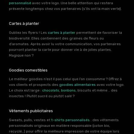
personnalisé
avec votre logo. Une belle attention qui restera
présente longtemps chez vos partenaires (s’ils ont la main verte).
Cartes à planter
Oubliez les flyers ! Les
cartes à planter
permettent de favoriser la
biodiversité. Elles contiennent des graines de fleurs ou
d’aromates. Après avoir lu votre communication, vos partenaires
pourront planter la carte pour donner vie à de jolies plantes.
Magique non ?
Goodies comestibles
Le meilleur goodies n’est il pas celui que l’on consomme ? Offrez à
vos clients et prospects des
goodies alimentaires
avec votre logo.
Le choix est large :
chocolats
,
bonbons
, biscuits et même .. des
insectes ! Plutôt sucré ou plutôt salé ?
Vêtements publicitaires
Sweats, pulls, vestes et
t-shirts personnalisés
: des vêtements
personnalisés originaux en matière responsable (coton bio,
recyclé…) pour offrir la meilleure impression de votre équipe lors